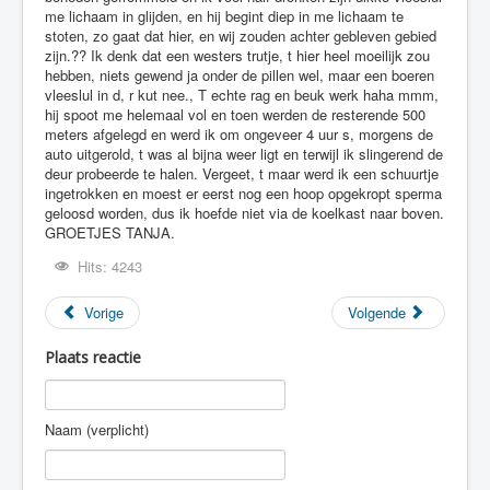
me lichaam in glijden, en hij begint diep in me lichaam te
stoten, zo gaat dat hier, en wij zouden achter gebleven gebied
zijn.?? Ik denk dat een westers trutje, t hier heel moeilijk zou
hebben, niets gewend ja onder de pillen wel, maar een boeren
vleeslul in d, r kut nee., T echte rag en beuk werk haha mmm,
hij spoot me helemaal vol en toen werden de resterende 500
meters afgelegd en werd ik om ongeveer 4 uur s, morgens de
auto uitgerold, t was al bijna weer ligt en terwijl ik slingerend de
deur probeerde te halen. Vergeet, t maar werd ik een schuurtje
ingetrokken en moest er eerst nog een hoop opgekropt sperma
geloosd worden, dus ik hoefde niet via de koelkast naar boven.
GROETJES TANJA.
Hits: 4243
Vorige
Volgende
Plaats reactie
Naam (verplicht)