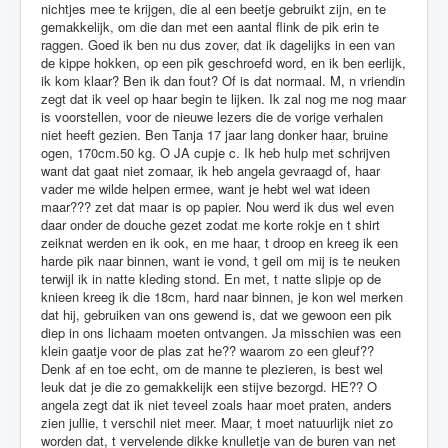
nichtjes mee te krijgen, die al een beetje gebruikt zijn, en te
gemakkelijk, om die dan met een aantal flink de pik erin te
raggen. Goed ik ben nu dus zover, dat ik dagelijks in een van
de kippe hokken, op een pik geschroefd word, en ik ben eerlijk,
ik kom klaar? Ben ik dan fout? Of is dat normaal. M, n vriendin
zegt dat ik veel op haar begin te lijken. Ik zal nog me nog maar
is voorstellen, voor de nieuwe lezers die de vorige verhalen
niet heeft gezien. Ben Tanja 17 jaar lang donker haar, bruine
ogen, 170cm.50 kg. O JA cupje c. Ik heb hulp met schrijven
want dat gaat niet zomaar, ik heb angela gevraagd of, haar
vader me wilde helpen ermee, want je hebt wel wat ideen
maar??? zet dat maar is op papier. Nou werd ik dus wel even
daar onder de douche gezet zodat me korte rokje en t shirt
zeiknat werden en ik ook, en me haar, t droop en kreeg ik een
harde pik naar binnen, want ie vond, t geil om mij is te neuken
terwijl ik in natte kleding stond. En met, t natte slipje op de
knieen kreeg ik die 18cm, hard naar binnen, je kon wel merken
dat hij, gebruiken van ons gewend is, dat we gewoon een pik
diep in ons lichaam moeten ontvangen. Ja misschien was een
klein gaatje voor de plas zat he?? waarom zo een gleuf??
Denk af en toe echt, om de manne te plezieren, is best wel
leuk dat je die zo gemakkelijk een stijve bezorgd. HE?? O
angela zegt dat ik niet teveel zoals haar moet praten, anders
zien jullie, t verschil niet meer. Maar, t moet natuurlijk niet zo
worden dat, t vervelende dikke knulletje van de buren van net