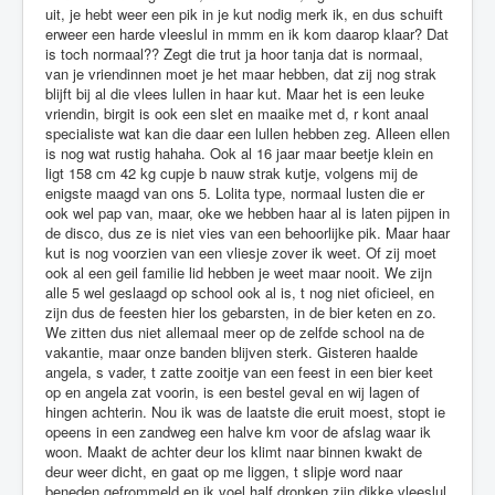
uit, je hebt weer een pik in je kut nodig merk ik, en dus schuift
erweer een harde vleeslul in mmm en ik kom daarop klaar? Dat
is toch normaal?? Zegt die trut ja hoor tanja dat is normaal,
van je vriendinnen moet je het maar hebben, dat zij nog strak
blijft bij al die vlees lullen in haar kut. Maar het is een leuke
vriendin, birgit is ook een slet en maaike met d, r kont anaal
specialiste wat kan die daar een lullen hebben zeg. Alleen ellen
is nog wat rustig hahaha. Ook al 16 jaar maar beetje klein en
ligt 158 cm 42 kg cupje b nauw strak kutje, volgens mij de
enigste maagd van ons 5. Lolita type, normaal lusten die er
ook wel pap van, maar, oke we hebben haar al is laten pijpen in
de disco, dus ze is niet vies van een behoorlijke pik. Maar haar
kut is nog voorzien van een vliesje zover ik weet. Of zij moet
ook al een geil familie lid hebben je weet maar nooit. We zijn
alle 5 wel geslaagd op school ook al is, t nog niet oficieel, en
zijn dus de feesten hier los gebarsten, in de bier keten en zo.
We zitten dus niet allemaal meer op de zelfde school na de
vakantie, maar onze banden blijven sterk. Gisteren haalde
angela, s vader, t zatte zooitje van een feest in een bier keet
op en angela zat voorin, is een bestel geval en wij lagen of
hingen achterin. Nou ik was de laatste die eruit moest, stopt ie
opeens in een zandweg een halve km voor de afslag waar ik
woon. Maakt de achter deur los klimt naar binnen kwakt de
deur weer dicht, en gaat op me liggen, t slipje word naar
beneden gefrommeld en ik voel half dronken zijn dikke vleeslul