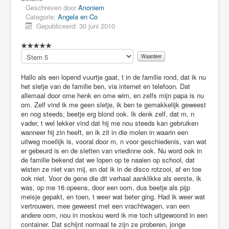
Geschreven door
Anoniem
Categorie:
Angela en Co
Gepubliceerd: 30 juni 2010
Voeg
waardering
toe
Hallo als een lopend vuurtje gaat, t in de familie rond, dat ik nu
het sletje van de familie ben, via internet en telefoon. Dat
allemaal door ome henk en ome wim, en zelfs mijn papa is nu
om. Zelf vind ik me geen sletje, ik ben te gemakkelijk geweest
en nog steeds, beetje erg blond ook. Ik denk zelf, dat m, n
vader, t wel lekker vind dat hij me nou steeds kan gebruiken
wanneer hij zin heeft, en ik zit in die molen in waarin een
uitweg moeilijk is, vooral door m, n voor geschiedenis, van wat
er gebeurd is en de sletten van vriedinne ook. Nu word ook in
de familie bekend dat we lopen op te naaien op school, dat
wisten ze niet van mij, en dat ik in de disco rotzooi, af en toe
ook niet. Voor de gene die dit verhaal aanklikke als eerste, ik
was, op me 16 opeens, door een oom, dus beetje als pijp
meisje gepakt, en toen, t weer wat beter ging. Had ik weer wat
vertrouwen, mee geweest met een vrachtwagen, van een
andere oom, nou in moskou werd ik me toch uitgewoond in een
container. Dat schijnt normaal te zijn ze proberen, jonge