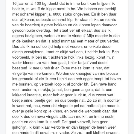
16 jaar en al 100 kg, denkt dat ie in me kont kan knijpen, ik
hoekte, m wel ff de kippe mest in he. We hebben een bedrijf
met scharrel kippen ja, 6000 stuks ongeveer. En ik ben daar
dus blijkbaar, de beste scharrel kip. Er staan links en rechts
van de boerderij 3 grote hokken en de kippen lopen daarvoor
gewoon buite overdag. Het staat ver uit elkaar, dus als ik
ergens bezig ben, weten ze me te vinden? Mijn moeder is dan
in de keuken en dat is altijd minmaal een meter of 200 verder.
Dus als ik na schooltijd help met voeren, en enkele dode
dieren verwijderen, komt er altijd wel een, t zelfde hok in. Een
voorbeeld, ik ben in, t achterste hok links bezig, komt m, n
vader binnen, zo van, hoe gaat, t hier tanja? veel dode
beesten! Ik nee 3 heb ik er. Okee meiss kom is hier, dat
vingertje van hierkomen. Worden de knoopjes van me blouse
los gemaakt of als ik een t shirt aan heb opgestroopt tot boven
me borsten, op verzoek loop ik al zonder bh. Een ruwe hand
voelt onder m, n rokje, ja nat, ben geen angela, dat is een
lekkend kraantje, maar heb er geen kurk in, dus zweet wat,
beetje urine, beetje geil, en dus beetje nat. Zo zo m, n dochter
is weer nat, nou, weer dat vingertje pel dat natte slipje maar is
over je geile kont op je knien, en over die werkbank daar, dat
doe ik dus en ruwe vingers zitte aan me klit en in me neuk
gaatje en dan kom ik klaar!! Dat gaat vanzelf, ben geen
ijskonijn, ik kom klaar verdorie en dan krijgen de heren weer
een harde in dit geval m, n vader. Zo zo, t geil klettert erweer