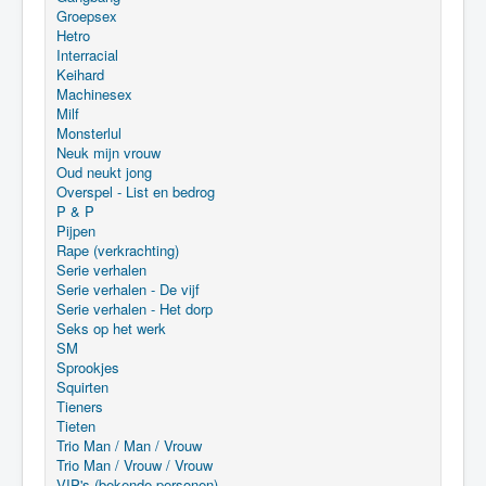
Groepsex
Hetro
Interracial
Keihard
Machinesex
Milf
Monsterlul
Neuk mijn vrouw
Oud neukt jong
Overspel - List en bedrog
P & P
Pijpen
Rape (verkrachting)
Serie verhalen
Serie verhalen - De vijf
Serie verhalen - Het dorp
Seks op het werk
SM
Sprookjes
Squirten
Tieners
Tieten
Trio Man / Man / Vrouw
Trio Man / Vrouw / Vrouw
VIP's (bekende personen)