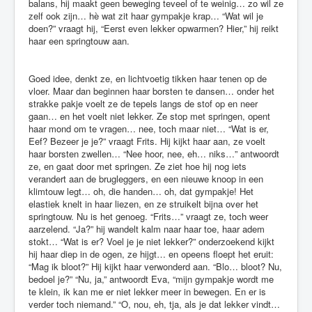
balans, hij maakt geen beweging teveel of te weinig… zo wil ze
zelf ook zijn… hè wat zit haar gympakje krap… “Wat wil je
doen?” vraagt hij, “Eerst even lekker opwarmen? Hier,” hij reikt
haar een springtouw aan.
Goed idee, denkt ze, en lichtvoetig tikken haar tenen op de
vloer. Maar dan beginnen haar borsten te dansen… onder het
strakke pakje voelt ze de tepels langs de stof op en neer
gaan… en het voelt niet lekker. Ze stop met springen, opent
haar mond om te vragen… nee, toch maar niet… “Wat is er,
Eef? Bezeer je je?” vraagt Frits. Hij kijkt haar aan, ze voelt
haar borsten zwellen… “Nee hoor, nee, eh… niks…” antwoordt
ze, en gaat door met springen. Ze ziet hoe hij nog iets
verandert aan de brugleggers, en een nieuwe knoop in een
klimtouw legt… oh, die handen… oh, dat gympakje! Het
elastiek knelt in haar liezen, en ze struikelt bijna over het
springtouw. Nu is het genoeg. “Frits…” vraagt ze, toch weer
aarzelend. “Ja?” hij wandelt kalm naar haar toe, haar adem
stokt… “Wat is er? Voel je je niet lekker?” onderzoekend kijkt
hij haar diep in de ogen, ze hijgt… en opeens floept het eruit:
“Mag ik bloot?” Hij kijkt haar verwonderd aan. “Blo… bloot? Nu,
bedoel je?” “Nu, ja,” antwoordt Eva, “mijn gympakje wordt me
te klein, ik kan me er niet lekker meer in bewegen. En er is
verder toch niemand.” “O, nou, eh, tja, als je dat lekker vindt…