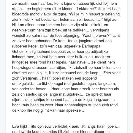
Ze maakt haar haar los, komt bijna onfatsoenlijk dichtbij hem
staan… en begint hem uit te kleden. “Lekker he?” fluistert haar
bloedrode mond vlakbij de zijne, “Wil je mijn nieuwste oefening
zien? Heb ik net bedacht… helemaal zelf bedacht…” hijgt ze.
Hij kan alleen maar toelaten hoe ze zijn shirt uittrekt, en
neerknielt om hem zijn broek uit te trekken… vervolgens
wandelt ze kalm naar de toestelberging. “Wacht je even?” lacht
ze over haar schouder. Ze komt terug, jonglerend met een
rubberen kegel, zo’n verticaal uitgerekte Barbapapa.
Geheimzinnig lachend bespeelt ze er haar paradijselijke
lichaam mee, ze laat hem over haar buik rollen, maakt er
kringetjes mee rond haar tepels, haar navel… ze klemt hem
heupwiegend tussen haar dijen, tikt zichzelf op haar billen… en
alsof het een lolly is, likt ze sensueel aan de knop… Frits voelt
zich verstijven… haar lippen maken een soppend
smakgeluid… ze likt de kegel met gesloten ogen, langzaam,
van onder tot boven… Haar lange haar streelt haar borsten als
ze zich sierlijk op de lange mat uitstrekt… ze spreidt haar
dijen… en zachtjes kreunend haalt ze de kegel langzaam in
haar kruis heen en weer. Haar schaamlipjes stulpen zich rond
de knop die nog glimt van haar speeksel…
Eva kijkt Frits opnieuw verleidelijk aan, likt langs haar lippen…
en duwt de kegel zachtjes bij zich naar binnen, dieper en