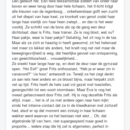
Dan gebeurt het. Een felle bliksemstraal siddert van onder naar
boven en weer terug door haar hele lichaam, het tl-licht krijgt
alle kleuren van de regenboog… onbeheersbaar golft een zucht
uit het diepst van haar keel, ze kronkelt van genot zodat haar
lange haar sierlijk om haar heen zwiept… en dan is het weer
voorbij. Ze schrikt van de bons als op de gang een deur
dichtslaat: daar is Frits, haar trainer. Ze is nog bloot, wat nu?
Haar pakje, waar is haar pakje? Gelukkig, het zit nog in de tas.
Maar als ze zich er haastig in heeft gewurmd, zit het helemaal
niet meer zo lekker als anders, het knelt nog net niet maar de
bewegingsvrijheid is weg, dat heerlijke gevoel van ontspanning,
van gewichtloosheid… vrouwelijkheid…
Ze steekt haar lange haar op, en doet de deur naar de gymzaal
open. “Hoi Eef!” groet Frits enthousiast, “Heb je er weer zin in
vanavond?” “Ja hoor,” antwoordt ze. Terwijl ze het zegt denkt
ze aan iets heel anders en ze bloost bijna, maar herpakt zich
net op tijd. Frits heeft de hele zaal vol gezet met toestellen,
gerangschikt tot een soort stormbaan. Maar Eva is nog het
meest gefascineerd door Frits zelf. Hij is nog dezelfde Frits als
altijd, maar… het is of ze met andere ogen naar hem kijkt
sinds het intieme contact dat ze in de kleedkamer met zichzelf
had, alsof er op dat moment een zintuig in haar lichaam
wakker werd waarvan ze het bestaan niet wist… Oh, dat
afgetrainde lijf van hem, niet supergespierd maar goed in
proportie… iedere stap die hij zet is afgemeten, perfect in