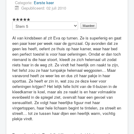
Categorie:
Eerste keer
Gepubliceerd: 02 juli 2010
Voeg
waardering
toe
Al van kindsbeen af zit Eva op turnen. Ze is superlenig en gaat
een paar keer per week naar de gymzaal. Op avonden dat ze
geen les heeft, oefent ze thuis op haar kamer, waar haar bed
een perfect toestel is voor haar oefeningen. Omdat er dan toch
niemand is die haar stoort, kleedt ze zich helemaal uit zodat
niets haar in de weg zit. Ze vindt het heerlijk om naakt te zijn,
het liefst zou ze haar turnpakje helemaal weggooien… Maar
vanavond heeft ze weer les en dus zit haar pakje in haar
sporttas. Ze heeft er zin in, wat zou ze deze keer voor
oefeningen krijgen? Het lelijk felle licht van de tl-buizen in de
kleedkamer is koel, maar als ze naakt is en haar volmaakte
evenbeeld in de spiegel ziet, overvalt haar een gevoel van
sensualiteit. Ze volgt haar heerlijke figuur met haar
vingertoppen, haar hele lichaam begint te tintelen, ze streelt en
streelt… tot ze tussen haar dijen een heerlijk warm, vochtig
plekje vindt.