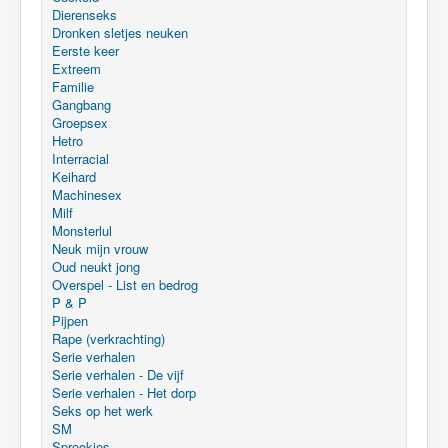
Dierenseks
Dronken sletjes neuken
Eerste keer
Extreem
Familie
Gangbang
Groepsex
Hetro
Interracial
Keihard
Machinesex
Milf
Monsterlul
Neuk mijn vrouw
Oud neukt jong
Overspel - List en bedrog
P & P
Pijpen
Rape (verkrachting)
Serie verhalen
Serie verhalen - De vijf
Serie verhalen - Het dorp
Seks op het werk
SM
Sprookjes