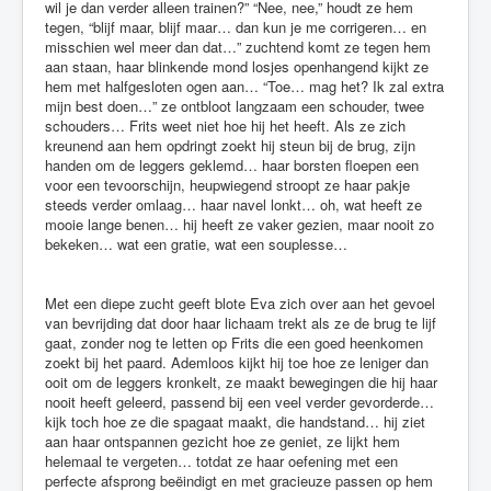
wil je dan verder alleen trainen?” “Nee, nee,” houdt ze hem
tegen, “blijf maar, blijf maar… dan kun je me corrigeren… en
misschien wel meer dan dat…” zuchtend komt ze tegen hem
aan staan, haar blinkende mond losjes openhangend kijkt ze
hem met halfgesloten ogen aan… “Toe… mag het? Ik zal extra
mijn best doen…” ze ontbloot langzaam een schouder, twee
schouders… Frits weet niet hoe hij het heeft. Als ze zich
kreunend aan hem opdringt zoekt hij steun bij de brug, zijn
handen om de leggers geklemd… haar borsten floepen een
voor een tevoorschijn, heupwiegend stroopt ze haar pakje
steeds verder omlaag… haar navel lonkt… oh, wat heeft ze
mooie lange benen… hij heeft ze vaker gezien, maar nooit zo
bekeken… wat een gratie, wat een souplesse…
Met een diepe zucht geeft blote Eva zich over aan het gevoel
van bevrijding dat door haar lichaam trekt als ze de brug te lijf
gaat, zonder nog te letten op Frits die een goed heenkomen
zoekt bij het paard. Ademloos kijkt hij toe hoe ze leniger dan
ooit om de leggers kronkelt, ze maakt bewegingen die hij haar
nooit heeft geleerd, passend bij een veel verder gevorderde…
kijk toch hoe ze die spagaat maakt, die handstand… hij ziet
aan haar ontspannen gezicht hoe ze geniet, ze lijkt hem
helemaal te vergeten… totdat ze haar oefening met een
perfecte afsprong beëindigt en met gracieuze passen op hem