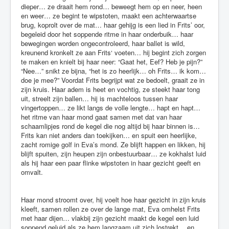
dieper… ze draait hem rond… beweegt hem op en neer, heen
en weer… ze begint te wipstoten, maakt een achterwaartse
brug, koprolt over de mat… haar gehijg is een lied in Frits’ oor,
begeleid door het soppende ritme in haar onderbuik… haar
bewegingen worden ongecontroleerd, haar ballet is wild,
kreunend kronkelt ze aan Frits‘ voeten… hij begint zich zorgen
te maken en knielt bij haar neer: “Gaat het, Eef? Heb je pijn?”
“Nee…” snikt ze bijna, “het is zo heerlijk… oh Frits… ik kom…
doe je mee?” Voordat Frits begrijpt wat ze bedoelt, graait ze in
zijn kruis. Haar adem is heet en vochtig, ze steekt haar tong
uit, streelt zijn ballen… hij is machteloos tussen haar
vingertoppen… ze likt langs de volle lengte… hapt en hapt…
het ritme van haar mond gaat samen met dat van haar
schaamlipjes rond de kegel die nog altijd bij haar binnen is…
Frits kan niet anders dan toekijken… en spuit een heerlijke,
zacht romige golf in Eva’s mond. Ze blijft happen en likken, hij
blijft spuiten, zijn heupen zijn onbestuurbaar… ze kokhalst luid
als hij haar een paar flinke wipstoten in haar gezicht geeft en
omvalt.
Haar mond stroomt over, hij voelt hoe haar gezicht in zijn kruis
kleeft, samen rollen ze over de lange mat, Eva omhelst Frits
met haar dijen… vlakbij zijn gezicht maakt de kegel een luid
soppend geluid als ze hem langzaam uit zich lostrekt… en