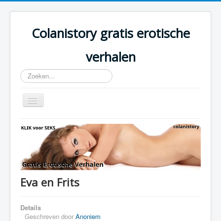
Colanistory gratis erotische
verhalen
Zoeken...
Schakelen
navigatie
Colanistory.eu - Erotische verhalen - Home
Eva en Frits
Details
Geschreven door
Anoniem