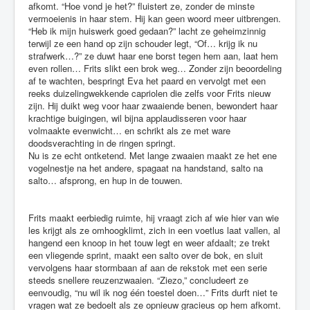
afkomt. “Hoe vond je het?” fluistert ze, zonder de minste
vermoeienis in haar stem. Hij kan geen woord meer uitbrengen.
“Heb ik mijn huiswerk goed gedaan?” lacht ze geheimzinnig
terwijl ze een hand op zijn schouder legt, “Of… krijg ik nu
strafwerk…?” ze duwt haar ene borst tegen hem aan, laat hem
even rollen… Frits slikt een brok weg… Zonder zijn beoordeling
af te wachten, bespringt Eva het paard en vervolgt met een
reeks duizelingwekkende capriolen die zelfs voor Frits nieuw
zijn. Hij duikt weg voor haar zwaaiende benen, bewondert haar
krachtige buigingen, wil bijna applaudisseren voor haar
volmaakte evenwicht… en schrikt als ze met ware
doodsverachting in de ringen springt.
Nu is ze echt ontketend. Met lange zwaaien maakt ze het ene
vogelnestje na het andere, spagaat na handstand, salto na
salto… afsprong, en hup in de touwen.
Frits maakt eerbiedig ruimte, hij vraagt zich af wie hier van wie
les krijgt als ze omhoogklimt, zich in een voetlus laat vallen, al
hangend een knoop in het touw legt en weer afdaalt; ze trekt
een vliegende sprint, maakt een salto over de bok, en sluit
vervolgens haar stormbaan af aan de rekstok met een serie
steeds snellere reuzenzwaaien. “Ziezo,” concludeert ze
eenvoudig, “nu wil ik nog één toestel doen…” Frits durft niet te
vragen wat ze bedoelt als ze opnieuw gracieus op hem afkomt.