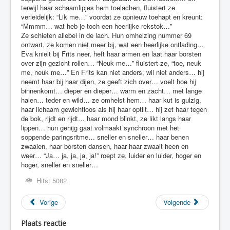
terwijl haar schaamlipjes hem toelachen, fluistert ze
verleidelijk: “Lik me…” voordat ze opnieuw toehapt en kreunt:
“Mmmm… wat heb je toch een heerlijke rekstok…”
Ze schieten allebei in de lach. Hun omhelzing nummer 69
ontwart, ze komen niet meer bij, wat een heerlijke ontlading…
Eva knielt bij Frits neer, heft haar armen en laat haar borsten
over zijn gezicht rollen… “Neuk me…” fluistert ze, “toe, neuk
me, neuk me…” En Frits kan niet anders, wil niet anders… hij
neemt haar bij haar dijen, ze geeft zich over… voelt hoe hij
binnenkomt… dieper en dieper… warm en zacht… met lange
halen… teder en wild… ze omhelst hem… haar kut is gulzig,
haar lichaam gewichtloos als hij haar optilt… hij zet haar tegen
de bok, rijdt en rijdt… haar mond blinkt, ze likt langs haar
lippen… hun gehijg gaat volmaakt synchroon met het
soppende paringsritme… sneller en sneller… haar benen
zwaaien, haar borsten dansen, haar haar zwaait heen en
weer… “Ja… ja, ja, ja, ja!” roept ze, luider en luider, hoger en
hoger, sneller en sneller…
Hits: 5082
Vorige
Volgende
Plaats reactie