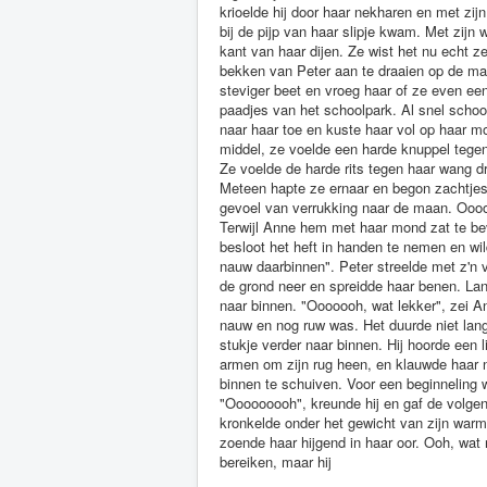
krioelde hij door haar nekharen en met zijn
bij de pijp van haar slipje kwam. Met zijn 
kant van haar dijen. Ze wist het nu echt
bekken van Peter aan te draaien op de maa
steviger beet en vroeg haar of ze even ee
paadjes van het schoolpark. Al snel schoof
naar haar toe en kuste haar vol op haar m
middel, ze voelde een harde knuppel tegen 
Ze voelde de harde rits tegen haar wang dr
Meteen hapte ze ernaar en begon zachtjes
gevoel van verrukking naar de maan. Ooooo
Terwijl Anne hem met haar mond zat te bev
besloot het heft in handen te nemen en wild
nauw daarbinnen". Peter streelde met z'n vin
de grond neer en spreidde haar benen. Lang
naar binnen. "Ooooooh, wat lekker", zei 
nauw en nog ruw was. Het duurde niet lang
stukje verder naar binnen. Hij hoorde een l
armen om zijn rug heen, en klauwde haar na
binnen te schuiven. Voor een beginneling 
"Ooooooooh", kreunde hij en gaf de volge
kronkelde onder het gewicht van zijn warme
zoende haar hijgend in haar oor. Ooh, wa
bereiken, maar hij