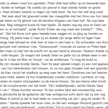
zodat ze alleen maar kon genieten. Peter tilde haar billen op en beroerde haar
arder en heftiger. Hij voelde zijn piemel in haar steeds harder en groter
. Haar lichaam beukte nu tegen zijn hete borst. Nu kon het niet lang meer
. Het leek alsof het grasveld onder hen meegolfde met het ritme van hun hete
aar tieten en hij genoot van de bezeten kloppen van haar hart. Na nog twee
klaar. Nog nahijgend kuste hij haar tepels. Ze waren nog erg roze en hard van
k ben nu al verslaafd", sprak Anne:"Zullen we nog maar een keertje?". "Oke,
jes". Dat liet Anne zich geen tweede keer zeggen en ze ging op handen en
hoog. Hij pakte haar in haar zij en duwde zijn lange dikke lul tegen haar
 langs haar bilnaad en stak hem er toen in een keer in. De schouders van An
n pompte met hartelust mee. "Oooooooooh", kreunde ze samen en Peter beet
uden maar ze had niet de kracht om op een hand te steunen. Daarom duwde z
 volle heupen. Ze kregen het steeds heter en geiler tot ze allebei weer in een
aar ik U dan tot Man en Vrouw", zei de ambtenaar, "U mag de bruid nu
ij zijn nieuwe bruidje Gerda. Toen hij weer opkeek kregen zij een luid applau
oft van hun tekenlerares niet missen, nu ze zou gaan trouwen met een groentje
k de klas vanuit het stadhuis op weg naar het feest. Doodmoe van het feesten
usse hotel, waarin zij hun huwelijksreis zouden verblijven. Lachend, en nog
eten en kado's strompelden ze de kamer binnen. Op een kleine tafel stond
 de complimenten van het hotel. "Hoi, bubbeltjeswijn, lachte Gerda,"daar
n van !" Klaas kuchtte nerveus "Ik ben anders best wel zenuwachtig voor
a glimlachte bij de gedachte dat haar echtgenoot echt dacht dat zij ook nog
r ik beloof je dat ik heel teder en voorzichtig zal zijn," ging hij verder,"Ik
doen." Gerda speelde het even mee, en liet een verlegen blozend gezicht zie
et eerst naar de badkamer", vroeg Klaas."Ga jij maar eerst"zei Gerda zwoel. Hi