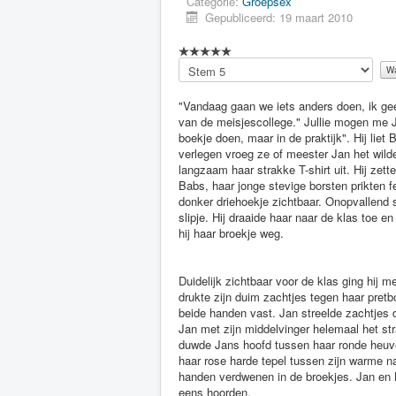
Categorie:
Groepsex
Gepubliceerd: 19 maart 2010
Voeg
waardering
toe
"Vandaag gaan we iets anders doen, ik geef 
van de meisjescollege." Jullie mogen me J
boekje doen, maar in de praktijk". Hij lie
verlegen vroeg ze of meester Jan het wilde
langzaam haar strakke T-shirt uit. Hij zett
Babs, haar jonge stevige borsten prikten 
donker driehoekje zichtbaar. Onopvallend 
slipje. Hij draaide haar naar de klas toe en
hij haar broekje weg.
Duidelijk zichtbaar voor de klas ging hij me
drukte zijn duim zachtjes tegen haar pretb
beide handen vast. Jan streelde zachtjes d
Jan met zijn middelvinger helemaal het st
duwde Jans hoofd tussen haar ronde heuvel
haar rose harde tepel tussen zijn warme na
handen verdwenen in de broekjes. Jan en Ba
eens hoorden.