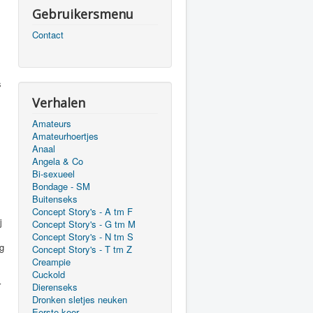
Gebruikersmenu
Contact
s
Verhalen
Amateurs
Amateurhoertjes
Anaal
Angela & Co
Bi-sexueel
Bondage - SM
Buitenseks
Concept Story's - A tm F
j
Concept Story's - G tm M
Concept Story's - N tm S
ng
Concept Story's - T tm Z
Creampie
Cuckold
r
Dierenseks
Dronken sletjes neuken
Eerste keer