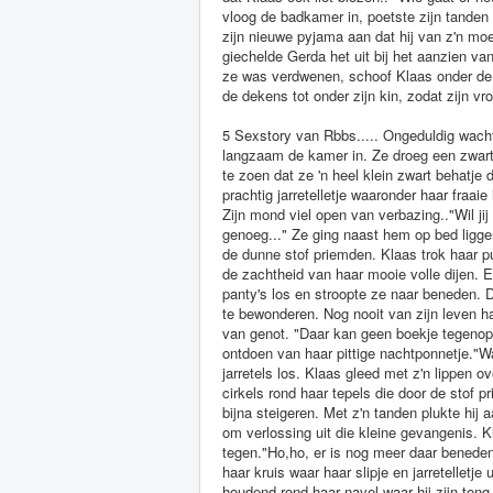
vloog de badkamer in, poetste zijn tanden
zijn nieuwe pyjama aan dat hij van z'n mo
giechelde Gerda het uit bij het aanzien v
ze was verdwenen, schoof Klaas onder de la
de dekens tot onder zijn kin, zodat zijn v
5 Sexstory van Rbbs..... Ongeduldig wach
langzaam de kamer in. Ze droeg een zwart
te zoen dat ze 'n heel klein zwart behatje
prachtig jarretelletje waaronder haar fraa
Zijn mond viel open van verbazing.."Wil ji
genoeg..." Ze ging naast hem op bed ligge
de dunne stof priemden. Klaas trok haar p
de zachtheid van haar mooie volle dijen.
panty's los en stroopte ze naar beneden. 
te bewonderen. Nog nooit van zijn leven h
van genot. "Daar kan geen boekje tegenop.
ontdoen van haar pittige nachtponnetje."
jarretels los. Klaas gleed met z'n lippen o
cirkels rond haar tepels die door de stof 
bijna steigeren. Met z'n tanden plukte hij
om verlossing uit die kleine gevangenis. 
tegen."Ho,ho, er is nog meer daar beneden 
haar kruis waar haar slipje en jarretellet
houdend rond haar navel waar hij zijn tong 