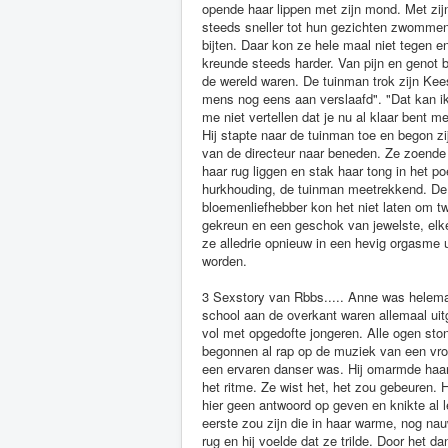
opende haar lippen met zijn mond. Met zij
steeds sneller tot hun gezichten zwommen i
bijten. Daar kon ze hele maal niet tegen e
kreunde steeds harder. Van pijn en genot 
de wereld waren. De tuinman trok zijn Kees 
mens nog eens aan verslaafd". "Dat kan i
me niet vertellen dat je nu al klaar bent m
Hij stapte naar de tuinman toe en begon zi
van de directeur naar beneden. Ze zoende z
haar rug liggen en stak haar tong in het po
hurkhouding, de tuinman meetrekkend. De 
bloemenliefhebber kon het niet laten om t
gekreun en een geschok van jewelste, elk
ze alledrie opnieuw in een hevig orgasme u
worden.
3 Sexstory van Rbbs..... Anne was helem
school aan de overkant waren allemaal ui
vol met opgedofte jongeren. Alle ogen sto
begonnen al rap op de muziek van een vrol
een ervaren danser was. Hij omarmde haar 
het ritme. Ze wist het, het zou gebeuren.
hier geen antwoord op geven en knikte al l
eerste zou zijn die in haar warme, nog nau
rug en hij voelde dat ze trilde. Door het