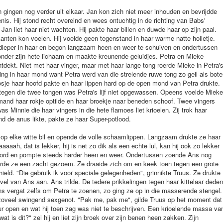
en gingen nog verder uit elkaar. Jan kon zich niet meer inhouden en bevrijdde
enis. Hij stond recht overeind en wees ontuchtig in de richting van Babs'
n liet haar niet wachten. Hij pakte haar billen en duwde haar op zijn paal.
kanten kon voelen. Hij voelde geen tegenstand in haar warme natte holletje.
 dieper in haar en begon langzaam heen en weer te schuiven en ondertussen
onder zijn hete lichaam en maakte kreunende geluidjes. Petra en Mieke
tdekt. Niet met haar vinger, maar met haar lange tong roerde Mieke in Petra'
ing in haar mond want Petra werd van die strelende ruwe tong zo geil als bote
osje haar hoofd pakte en haar lippen hard op de open mond van Petra drukte.
tegen die twee tongen was Petra's lijf niet opgewassen. Opeens voelde Mieke
emand haar rokje optilde en haar broekje naar beneden schoof. Twee vingers
as Minnie die haar vingers in die hete flamoes liet krioelen. Zij trok haar
ond de anus likte, pakte ze haar Super-potlood.
 op elke witte bil en opende de volle schaamlippen. Langzaam drukte ze haar
aaaah, dat is lekker, hij is net zo dik als een echte lul, kan hij ook zo lekker
woord en pompte steeds harder heen en weer. Ondertussen zoende Ans nog
orde ze een zacht gezoem. Ze draaide zich om en keek toen tegen een grote
hield. "Die gebruik ik voor speciale gelegenheden", grinnikte Truus. Ze drukte
vel van Ans aan. Ans trilde. De tedere prikkelingen tegen haar kittelaar deden
s vergat zelfs om Petra te zoenen, zo ging ze op in die masserende stengel.
n zoveel swingend sexgenot. "Pak me, pak me", gilde Truus op het moment dat
r open en wat hij toen zag was niet te beschrijven. Een krioelende massa va
at is dit?" zei hij en liet zijn broek over zijn benen heen zakken. Zijn