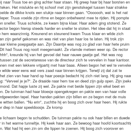
j naar Truus toe en ging achter haar staan. Hij greep haar bij haar borsten en
e steken. Het mislukte en hij schoof met zijn genotskegel tussen haar strakke
voelde de dikke knots een stukje naar binnen gaan. "Ooooooh, wat is het nat
 dieper. Truus voelde zijn ritme en begon onbeheerst mee te rijden. Hij pompte
 en sneller. Truus schokte, ze kwam bijna klaar. Haar adem ging stotend. Ze
tor begon hierop steeds harder en sneller te stoten. Het idee dat hij in staat
 hem waanzinnig. Kreunend en steunend kwam Truus klaar en wilde zich
 zijn gerief gekomen en was niet van plan haar los te laten. Hij trok zijn
haar kleine poepgaatje aan. Zijn Daantje was nog zo glad van haar hete pruim
. Dit had Truus nog nooit meegemaakt. Ze vlamde meteen weer op. De rector
hh", kreunde hij van het gevoel dat haar nauwe gaatje gaf. Het was nog
tussen zat de secretaresse van de directeur zich te vervelen in haar kantoor.
n met een lekkere vrijpartij met haar baas. Alleen begon het wel te vervele
ilde weer eens wat vers zaad naar binnen krijgen. Terwijl zij dat zat te
t zien van haar hand op haar poesje bedacht hij zich niet lang. Hij ging naa
g: "Verveel je je?". Ze draaide naar hem toe en deed zijn gulp open. Zijn joek
mond. Dat hapje luste zij wel. Ze pakte met beide lippen zijn eikel beet en
n. De tuinman had haar bloesje opengekregen en pakte een van haar volle
hardgeworden tepel. Haar handen pakten zijn billen en ze begon met de muis
 witten ballen. "Nu erin", zuchtte hij en boog zich over haar heen. Hij rukte
keer diep in haar speeldoosje. Ze kromp
jpe lichaam begon te schudden. De tuinman pakte nu ook haar billen en duwde
 in het warme tunneltje. Hij keek haar aan. Ze bewoog haar hoofd koortsachti
. Wat had hij een zin om die lippen te zoenen. Hij boog zich voorover en