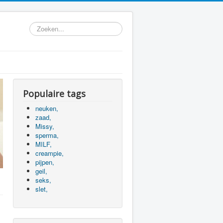
Zoeken...
Populaire tags
neuken,
zaad,
Missy,
sperma,
MILF,
creampie,
pijpen,
geil,
seks,
slet,