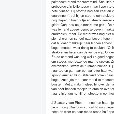
palmboom stond rechtovereind. Snel liep hi
probeerde zijn lollie tussen haar lippen t
hete bilnaad. Hij stootte nog een keer en 
daarbinnen", zei hij en stootte een stukje
nog dieper in haar potje en steeds sneller
gilde:"Ooh, hou op je maakt me gek". De rec
was iemand zoveel genot te geven maakte
omdraaien, maar. De rector was nog niet aan
piemel eruit en schoof naar boven, tegen 
dat hij daar makkelijk naar binnen schoof
begon meteen weer danig te beuken. "Ohhh
strakker en heter dan de vorige wip. Onder
En de ochtend was nog wel zo goed begonne
om steeds met dezelfde man te spelen. Ze w
overdenken, kwam de tuinman binnen. Bij he
haar toe en gaf haar een aai over haar wan
sprong eruit en hing uitdagend boven haar 
begon zachtjes met haar mond te massere
borsten. Met zijn duim gleed hij over de 
van haar handen rondjes te draaien over die
haar slipje van het lijf en stootte in een 
2 Sexstory van Rbbs..... ineen en haar ri
ze omhoog. Daardoor schoof hij nog dieper
heen en weer en haar mond stond half open