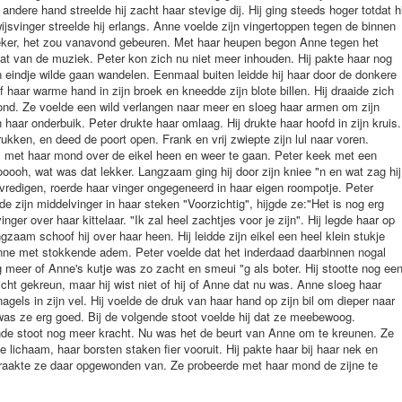
 andere hand streelde hij zacht haar stevige dij. Hij ging steeds hoger totdat hi
wijsvinger streelde hij erlangs. Anne voelde zijn vingertoppen tegen de binnen
 zeker, het zou vanavond gebeuren. Met haar heupen begon Anne tegen het
t van de muziek. Peter kon zich nu niet meer inhouden. Hij pakte haar nog
n eindje wilde gaan wandelen. Eenmaal buiten leidde hij haar door de donkere
 haar warme hand in zijn broek en kneedde zijn blote billen. Hij draaide zich
ond. Ze voelde een wild verlangen naar meer en sloeg haar armen om zijn
haar onderbuik. Peter drukte haar omlaag. Hij drukte haar hoofd in zijn kruis.
ukken, en deed de poort open. Frank en vrij zwiepte zijn lul naar voren.
 met haar mond over de eikel heen en weer te gaan. Peter keek met een
ooh, wat was dat lekker. Langzaam ging hij door zijn kniee "n en wat zag hij
redigen, roerde haar vinger ongegeneerd in haar eigen roompotje. Peter
e zijn middelvinger in haar steken "Voorzichtig", hijgde ze:"Het is nog erg
ger over haar kittelaar. "Ik zal heel zachtjes voor je zijn". Hij legde haar op
zaam schoof hij over haar heen. Hij leidde zijn eikel een heel klein stukje
Anne met stokkende adem. Peter voelde dat het inderdaad daarbinnen nogal
 meer of Anne's kutje was zo zacht en smeui "g als boter. Hij stootte nog ee
icht gekreun, maar hij wist niet of hij of Anne dat nu was. Anne sloeg haar
gels in zijn vel. Hij voelde de druk van haar hand op zijn bil om dieper naar
was ze erg goed. Bij de volgende stoot voelde hij dat ze meebewoog.
nde stoot nog meer kracht. Nu was het de beurt van Anne om te kreunen. Ze
 lichaam, haar borsten staken fier vooruit. Hij pakte haar bij haar nek en
t raakte ze daar opgewonden van. Ze probeerde met haar mond de zijne te