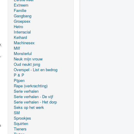
Extreem
Familie
Gangbang
Groepsex
Hetro
Interracial
Keihard
s
Machinesex
r.
Milf
Monsterlul
,
Neuk mijn vrouw
Oud neukt jong
Overspel - List en bedrog
P & P
Pijpen
Rape (verkrachting)
Serie verhalen
Serie verhalen - De vijf
Serie verhalen - Het dorp
Seks op het werk
SM
Sprookjes
Squirten
n
Tieners