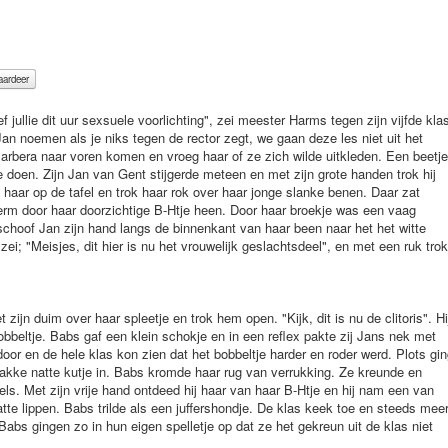
jullie dit uur sexsuele voorlichting", zei meester Harms tegen zijn vijfde kla
an noemen als je niks tegen de rector zegt, we gaan deze les niet uit het
t Barbera naar voren komen en vroeg haar of ze zich wilde uitkleden. Een beetje
 doen. Zijn Jan van Gent stijgerde meteen en met zijn grote handen trok hij
e haar op de tafel en trok haar rok over haar jonge slanke benen. Daar zat
ferm door haar doorzichtige B-Htje heen. Door haar broekje was een vaag
schoof Jan zijn hand langs de binnenkant van haar been naar het het witte
 zei; "Meisjes, dit hier is nu het vrouwelijk geslachtsdeel", en met een ruk trok
t zijn duim over haar spleetje en trok hem open. "Kijk, dit is nu de clitoris". Hi
obbeltje. Babs gaf een klein schokje en in een reflex pakte zij Jans nek met
oor en de hele klas kon zien dat het bobbeltje harder en roder werd. Plots gi
rakke natte kutje in. Babs kromde haar rug van verrukking. Ze kreunde en
s. Met zijn vrije hand ontdeed hij haar van haar B-Htje en hij nam een van
tte lippen. Babs trilde als een juffershondje. De klas keek toe en steeds mee
bs gingen zo in hun eigen spelletje op dat ze het gekreun uit de klas niet