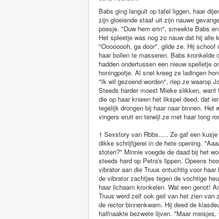
Babs ging languit op tafel liggen, haar dij
zijn gloeiende staaf uit zijn nauwe gevang
poesje. "Duw hem erin", smeekte Babs en Ja
Het spleetje was nog zo nauw dat hij alle 
"Oooooooh, ga door", gilde ze. Hij schoof
haar bollen te masseren. Babs kronkelde 
hadden ondertussen een nieuw spelletje on
honingpotje. Al snel kreeg ze ladingen hon
"Ik wil gezoend worden", riep ze waarop J
Steeds harder moest Mieke slikken, want 
die op haar knieen het likspel deed, dat i
tegelijk drongen bij haar naar binnen. Het w
vingers eruit en terwijl ze met haar tong r
1 Sexstory van Rbbs..... Ze gaf een kusje
dikke schrijfgerei in de hete opening. "Aaaa
stoten?" Minnie voegde de daad bij het 
steeds hard op Petra's lippen. Opeens ho
vibrator aan die Truus ontuchtig voor haar 
de vibrator zachtjes tegen de vochtige heu
haar lichaam kronkelen. Wat een genot! An
Truus werd zelf ook geil van het zien va
de rector binnenkwam. Hij deed de klasdeu
halfnaakte bezwete lijven. "Maar meisjes, w