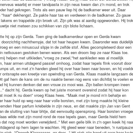
 nerveus waarbij er meer tandpasta in zijn neus kwam dan z'n mond, en trok
eder had gekregen. Trots als een pauw liep hij de badkamer weer uit. Daar
an "haar" dekhengst. Ze pakte haar tas en verdween in de badkamer. Zo gauw
kens en trappelde zijn broek uit. Zijn pik was al aardig opgewonden. Hij tro
rouwtje niet meteen zou schikken van zijn blote lichaam.
tte hij op zijn Gerda. Toen ging de badkamerdeur open en Gerda kwam
 doorzichtig nachthempje, dat tot haar heupen kwam. Daaronder was duidelij
 droeg en een minuscuul slipje in de zelfde stof. Alles gecompleteerd door een
ie in netkousen gestoken benen waren. Als een droom liep ze naar Klaas toe.
j mij helpen met uitkleden,"vroeg ze zwoel,"het aankleden was al moeilijk
n, haar armen uitdagend passief omhoog, zodat haar tepels flink vooruit door
umps uit, en met z'n handen gleed hij over haar been naar boven, en hij voeld
 Er ontsnapte een kreetje van opwinding van Gerda. Klaas maakte langzaam d
Dit gaf hem de kans om de nu naakte benen nog eens van dichtbij te voelen e
ad hij kunnen denken dat een vrouw zo mooi was. Zijn ballen krompen ineen
." dacht hij. Gerda kwam op het juiste moment overeind zodat hij haar kon
Wat moet ik nu doen" vroeg Klaas hees. "Maak met je mond m'n behatje en
ver haar huid op weg naar haar volle borsten, met zijn tong maakte hij kleine
priemden Haar parfum kriebelde in zijn neus, en dat maakte zijn Jan van Gent
 aan de sluiting van haar bhtje, dat eenvoudig opensprong. Haar borsten vroege
Klaas wilde met zijn mond rond de rose tepels gaan, maar Gerda hield hem
dat nog moet worden verwijderd.." Met een geile blik in z'n ogen keek hij naa
je uitdagend op hem lagen te wachten. Hij gleed weer naar beneden, 'n rustpauze
in stak. "Oooooh Klaaaaaaas, ga door..." Hij stak zijn hand uit naar haar krui