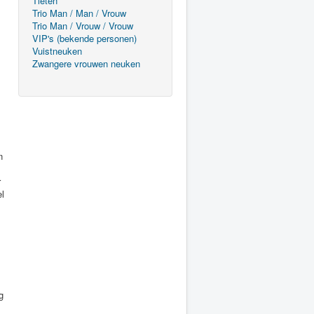
Tieten
Trio Man / Man / Vrouw
Trio Man / Vrouw / Vrouw
VIP's (bekende personen)
Vuistneuken
Zwangere vrouwen neuken
n
r
el
g