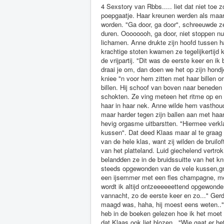
4 Sexstory van Rbbs..... liet dat niet toe 
poepgaatje. Haar kreunen werden als maar h
worden. "Ga door, ga door", schreeuwde ze
duren. Oooooooh, ga door, niet stoppen nu
lichamen. Anne drukte zijn hoofd tussen h
krachtige stoten kwamen ze tegelijkertijd 
de vrijpartij. "Dit was de eerste keer en i
draai je om, dan doen we het op zijn hond
kniee "n voor hem zitten met haar billen om
billen. Hij schoof van boven naar beneden
schokten. Ze ving meteen het ritme op e
haar in haar nek. Anne wilde hem vastho
maar harder tegen zijn ballen aan met haar
hevig orgasme uitbarstten. "Hiermee verkl
kussen". Dat deed Klaas maar al te graag b
van de hele klas, want zij wilden de bruil
van het platteland. Luid giechelend vertro
belandden ze in de bruidssuitte van het kn
steeds opgewonden van de vele kussen,gro
een ijsemmer met een fles champagne, met
wordt ik altijd ontzeeeeeettend opgewonde
vannacht, zo de eerste keer en zo..." Gerd
maagd was, haha, hij moest eens weten.."Maa
heb in de boeken gelezen hoe ik het moet 
dat Klaas ook liet blozen.. "Wie gaat er h