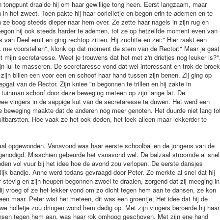
n tongpunt draaide hij om haar gewillige tong heen. Eerst langzaam, maar
n het zweet. Toen pakte hij haar oorlelletje en begon erin te ademen en te
n ze boog steeds dieper naar hem over. Ze zette haar nagels in zijn rug en
begon hij ook steeds harder te ademen, tot ze op hetzelfde moment even van
van Deel eruit en ging rechtop zitten. Hij zuchtte en zei:" Hier raakt een
k me voorstellen", klonk op dat moment de stem van de Rector:" Maar je gaat
et mijn secretaresse. Weet je trouwens dat het met z'n drietjes nog leuker is?"
jn lul te masseren. De secretaresse vond dat wel interessant en trok de broek
ijn billen een voor een en schoof haar hand tussen zijn benen. Zij ging op
epgat van de Rector. Zijn kniee "n begonnen te trillen en hij zakte in
tuinman schoof door deze beweging meteen op zijn lange lat. De
wee vingers in de sappige kut van de secretaresse te duwen. Het werd een
e beweging maakte dat de anderen nog meer genoten. Het duurde niet lang to
itbarstten. Hoe vaak ze het ook deden, het leek alleen maar lekkerder te
aal opgewonden. Vanavond was haar eerste schoolbal en de jongens van de
tgenodigd. Misschien gebeurde het vanavond wel. De balzaal stroomde al snel
nden vol vuur bij het idee hoe de avond zou verlopen. De eerste dansjes
ijk bandje. Anne werd tedans gevraagd door Peter. Ze merkte al snel dat hij
stevig en zijn heupen begonnen zwoel te draaien, zorgend dat zij meeging in
 Hij vroeg of ze het lekker vond om zo dicht tegen hem aan te dansen, ze kon
een maar. Peter wist het meteen, dit was een groentje. Het idee dat hij de
we holletje zou dringen wond hem dadig op. Met zijn vingers beroerde hij haar
 dansen tegen hem aan, was haar rok omhoog geschoven. Met zijn ene hand