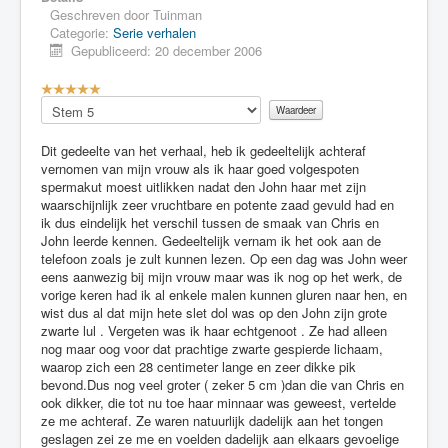
Geschreven door
Tuinman
Categorie:
Serie verhalen
Gepubliceerd: 20 december 2006
G
e
Voeg
b
waardering
r
toe
Dit gedeelte van het verhaal, heb ik gedeeltelijk achteraf
u
vernomen van mijn vrouw als ik haar goed volgespoten
i
spermakut moest uitlikken nadat den John haar met zijn
k
waarschijnlijk zeer vruchtbare en potente zaad gevuld had en
e
ik dus eindelijk het verschil tussen de smaak van Chris en
r
John leerde kennen. Gedeeltelijk vernam ik het ook aan de
s
telefoon zoals je zult kunnen lezen. Op een dag was John weer
w
eens aanwezig bij mijn vrouw maar was ik nog op het werk, de
a
vorige keren had ik al enkele malen kunnen gluren naar hen, en
a
wist dus al dat mijn hete slet dol was op den John zijn grote
r
zwarte lul . Vergeten was ik haar echtgenoot . Ze had alleen
d
nog maar oog voor dat prachtige zwarte gespierde lichaam,
e
waarop zich een 28 centimeter lange en zeer dikke pik
r
bevond.Dus nog veel groter ( zeker 5 cm )dan die van Chris en
i
ook dikker, die tot nu toe haar minnaar was geweest, vertelde
n
ze me achteraf. Ze waren natuurlijk dadelijk aan het tongen
g
geslagen zei ze me en voelden dadelijk aan elkaars gevoelige
: