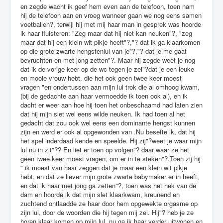
en zegde wacht ik geef hem even aan de telefoon, toen nam
hij de telefoon aan en vroeg wanneer gaan we nog eens samen
voetballen?, terwijl hij met mij haar man in gesprek was hoorde
ik haar fluisteren: "Zeg maar dat hij niet kan neuken"?, "zeg
maar dat hij een klein wit pikje heeft"?,"? dat ik ga klaarkomen
op die grote zwarte hengstenlul van je"?,"? dat je me gaat
bevruchten en met jong zetten"?. Maar hij zegde weet je nog
dat ik de vorige keer op de wc tegen je zei"?dat je een leuke
en mooie vrouw hebt, die het ook geen twee keer moest
vragen "en ondertussen aan mijn lul trok die al omhoog kwam,
(bij de gedachte aan haar vermoedde ik toen ook al), en ik
dacht er weer aan hoe hij toen het onbeschaamd had laten zien
dat hij mijn slet wel eens wilde neuken. Ik had toen al het
gedacht dat zou ook wel eens een dominante hengst kunnen
zijn en werd er ook al opgewonden van .Nu besefte ik, dat hij
het spel inderdaad kende en speelde. Hij zij"?weet je waar mijn
lul nu in zit"?? En liet er toen op volgen"? daar waar ze het
geen twee keer moest vragen, om er in te steken"?.Toen zij hij
" ik moest van haar zeggen dat je maar een klein wit pikje
hebt, en dat ze liever mijn grote zwarte babymaker er in heeft,
en dat ik haar met jong ga zetten"?, toen was het hek van de
dam en hoorde ik dat mijn slet klaarkwam, kreunend en
zuchtend ontlaadde ze haar door hem opgewekte orgasme op
zijn lul, door de woorden die hij tegen mij zei. Hij"? heb je ze
horen klaar komen op mijn lul, nu ga ik haar verder uitwonen en