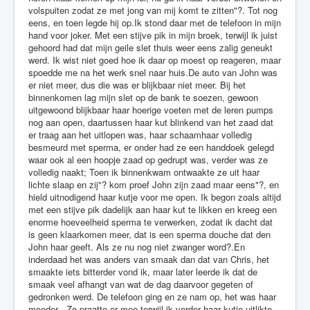
volspuiten zodat ze met jong van mij komt te zitten"?. Tot nog
eens, en toen legde hij op.Ik stond daar met de telefoon in mijn
hand voor joker. Met een stijve pik in mijn broek, terwijl ik juist
gehoord had dat mijn geile slet thuis weer eens zalig geneukt
werd. Ik wist niet goed hoe ik daar op moest op reageren, maar
spoedde me na het werk snel naar huis.De auto van John was
er niet meer, dus die was er blijkbaar niet meer. Bij het
binnenkomen lag mijn slet op de bank te soezen, gewoon
uitgewoond blijkbaar haar hoerige voeten met de leren pumps
nog aan open, daartussen haar kut blinkend van het zaad dat
er traag aan het uitlopen was, haar schaamhaar volledig
besmeurd met sperma, er onder had ze een handdoek gelegd
waar ook al een hoopje zaad op gedrupt was, verder was ze
volledig naakt; Toen ik binnenkwam ontwaakte ze uit haar
lichte slaap en zij"? kom proef John zijn zaad maar eens"?, en
hield uitnodigend haar kutje voor me open. Ik begon zoals altijd
met een stijve pik dadelijk aan haar kut te likken en kreeg een
enorme hoeveelheid sperma te verwerken, zodat ik dacht dat
is geen klaarkomen meer, dat is een sperma douche dat den
John haar geeft. Als ze nu nog niet zwanger word?.En
inderdaad het was anders van smaak dan dat van Chris, het
smaakte iets bitterder vond ik, maar later leerde ik dat de
smaak veel afhangt van wat de dag daarvoor gegeten of
gedronken werd. De telefoon ging en ze nam op, het was haar
moeder . Ze praatte er mee terwijl ik verder haar kutje uitlikte