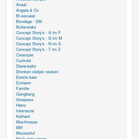
Anaal
Angela & Co
Bi-sexueel
Bondage - SM
Buitenseks
Concept Story's - A tm F
Concept Story's - G tm M
Concept Story's - N tm S
Concept Story's - T tm Z
Creampie
Cuckold
Dierenseks
Dronken sletjes neuken
Eerste keer
Extreem
Familie
Gangbang
Groepsex
Hetro
Interracial
Keihard
Machinesex
Milf
Monsterlul
Neuk mijn vrouw