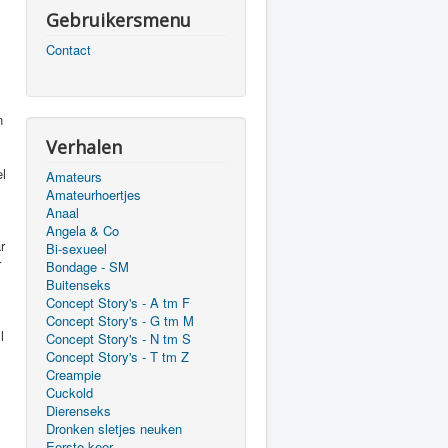
Gebruikersmenu
Contact
ind je niet dat je risico's neemt waarop zij
Verhalen
Amateurs
Amateurhoertjes
Anaal
Angela & Co
Bi-sexueel
Bondage - SM
Buitenseks
Concept Story's - A tm F
Concept Story's - G tm M
Concept Story's - N tm S
Concept Story's - T tm Z
Creampie
Cuckold
Dierenseks
Dronken sletjes neuken
Eerste keer