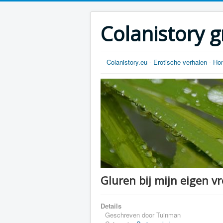
Colanistory g
Colanistory.eu - Erotische verhalen - H
Gluren bij mijn eigen vr
Details
Geschreven door
Tuinman