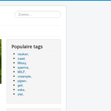
Zoeken...
Populaire tags
neuken,
zaad,
Missy,
sperma,
MILF,
creampie,
pijpen,
geil,
seks,
slet,