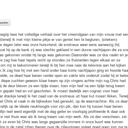
r had nog niet gespoten, er kwam een broer de gang in en Chris kon nog net zijn lul terugtrekken en haar rokje viel vanzelf naar beneden (zodat hij waarschijnlijk niets gezien had, maar hadden ze ook niets gehoord?).Hij pakte een stuk gereedschap en ging terug. Mijn teef was van de spanning nu zo geil en op zijn sperma uit, dat ze toch het laddertje op ging en naar boven op de matras om zich te laten dekken door de snotneus met zijn grote leuter. Ze had het uitgegild van geilheid zei ze mij terwijl ze bezig waren en dat ze zo geil was op Chris en zijn pik dat die broers dat gerust mochten horen. Uiteindelijk was ze klaar gekomen terwijl ze boven op hem zat en zijn lul afreed en hij had zijn zaad weer goed diep in haar kut geschoten. Ze zegde: "Misschien laat ik zijn broers ook wel eens gluren:"?Die kunnen nog wat leren van die knul met zijn grote lul. Later was mijn slet werkelijk bezig met Chris, toen een van zijn broers bij ons was en ik met hem een spelletje schaak aan het spelen was en Chris naar een lekkende kraan ging zien op vraag van mijn vrouw. Ik was aan het schaken met die broer terwijl mijn vrouw en Chris in de andere kamer waren waarvan wij maar een stukje konden zien, maar ze wel konden horen, zij waren zogezegd naar het kraantje in de keuken aan het kijken en zij zegde tegen hem voel hier maar eens voel je niet dat het nat is waarop hij antwoordde"? amaai ja dat is wel nat, we zullen er eens snel iets in stoppen"?, daarop zei zij weer"? moet je daar geen speciaal gereedschap voor hebben"?, en hij weer"? dat heb ik altijd bij mij kan je het eens even vasthouden voor mij"?, en toen hoorden we ze staan kussen en tongdraaien en plots keken we beiden naar de andere kamer, maar ik zag hen niet maar die broer zag hen wel en aan zijn gezicht kon ik zien dat hij schrok was Chris ze gewoon aan zijn paal aan het rijgen in de andere kamer terwijl hij dat kon zien?, opeens moest zijn broer mij van alles vragen, over ons schaakspel om mijn aandacht af te leiden wat ook lukte en wij schaakten verder, ( tot Chris het lekkend kraantje gedicht had)!.Ik weet zeker dat die broer het door had dat Chris en zij aan het neuken waren, ze vertelden het bijna gewoon, en hij had ook al iets kunnen zien, wat wist ik niet. Het was wel zeer opwindend alsook zeer vernederend voor mij dat een ander nu ook al wist dat zij met Chris neukte (omdat ik haar niet zo goed kon bevredigen als hij). Toen Chris en zijn broer weg waren, moest ik haar uiteraard weer likken in haar zetel terwijl zij lui achterover hing en van een cognacje en een sigaretje genoot . Ik bleef bloedgeil en kreeg steeds weer een stijf pikje als ze vertelde hoe de grote, dikke en lange pik van Chris haar weer had opgevuld en hoe geweldig ze weer was klaar gekomen. Toen vertelde ze me ook dat ze zich al door Chris had laten klaar vingeren op een moment dat zijn broer in dezelfde kamer aan het werk was, en dat vond Chris wel prettig een getrouwde slet vingeren terwijl anderen het ook hadden kunnen zien. Je ziet ik ben dus volledig op de hoogte van het doen en laten van mijn slet, dat alles toch nog wat in het geniep blijft gebeuren is omdat ik het extra opwindend vind als het in het geniep gebeurt.Als de dingen openlijk zouden plaats vinden is de opwinding minder behalve als er sprake moest zijn van dominant gedrag denk ik,maar voorlopig ben ik maar onderdanig als ik geil ben. De spanning van het kunnen betrappen en gluren en zien wat zij doen is belangrijk voor mij, alsook de vernedering dat anderen ook weten dat ze vreemd gaat. Ze heeft haar eigen moeder eens voor de deur laten staan terwijl ze binnen werd geneukt Achteraf bleek dat die het ook wist dat ze met Chris aan de gang was geweest, ze had namelijk zijn vest door de raam op de stoel zien hangen en maakte s'middags de opmerking tegen hen, waar ik bij was omdat ik ook al thuis was na de vroege ,en mijn schoonmoeder was in de namiddag terug langs gekomen,"?jij zat wel warm deze morgen, maar ik stond wel buiten in de kou ", zegde ze tegen Chris.Mijn vrouw vertelde me later dat ze tegen haar had gezegd dat ze wel wat voorzichtiger mocht zijn als ze iets deed wat niet juist was en ze de jas had zien liggen, dus bleek die ook al te weten dat haar dochter regelmatig onder een andere hengst zat. Een tijd later waren ze aan het behangen moeder en dochter en Chris was komen helpen, zelf ben ik niet zo goed in behangen dus was ik met iets anders bezig. Ik hoorde hen grappen maken en zag dat ze goed aan het behangen waren. Mijn vrouw en Chris maten eerst het papier af ,Chris stond boven aan op de ladder en mijn slet hielp hem, natuurlijk waren ze weer wat aan het spelen en duwen en knijpen omdat Chris op de ladder stond met het papier in zijn handen kon hij niet goed weg, en had zij haar handen vrij om zijn lul te strelen op zijn broek onder het papier zonder dat haar moeder het zag, kwam daarbij dat hij een lichte katoenen broek aanhad waarin je zijn lul goed kon zien zitten, dat had ik ook al opgemerkt ,dus de vrouwen zeker ook. Daarna papte mijn schoonmoeder het papier in en gaf het papier terug aan en zo plakten ze verder, maar op een bepaald moment toen ik weer eens keek zag ik dat Chris met een stijve lul op de ladder stond, zijn losse katoenen broek bolde helemaal naar voren en mijn schoonmoeder, zag ik keek er ook naar en zegde dan "zouden we niet even pauzeren, zodat we even naar het toilet kunnen gaan"?en een beetje kunnen uitrusten.Toen ging zij ook eerst naar achter naar de wc en kwam terug en vroeg aan mij of ik iets te drinken wilde maken thee of koffie, wat ik ook deed, daar maakten mijn slet en Chris gebruik van om ook even naar boven te gaan, ze zegden tegen ons dat ze even naar de dakgoot boven gingen zien die lekte en of Chris daar niets kon aan doen (natuurlijk begreep ik ,en ook mijn schoonmoeder misschien wel dat het weeral van jan was, en ze boven er aan zou geregen worden, mijn schoonmoeder had ook kunnen zien wat haar dochter er in ging krijgen, want het was een heel lichte katoenen broek die weinig aan de verbeelding overliet). Toen hij weer naar beneden kwam was zijn zwelling weg en zegde hij dat ik van mijn vrouw naar boven moest komen zien, ik ging naar boven en daar lag ze op bed benen open het zaad druipend uit haar openstaande kut en ze deed teken, likken en fluisterde tegen mij, dat vind je geil he, zijn zaad slurpen terwijl mijn moeder in huis is. Ik zegde tegen haar al likkend, v