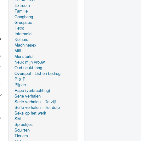
Extreem
Familie
Gangbang
Groepsex
Hetro
Interracial
Keihard
Machinesex
Milf
Monsterlul
Neuk mijn vrouw
Oud neukt jong
Overspel - List en bedrog
P & P
Pijpen
Rape (verkrachting)
Serie verhalen
Serie verhalen - De vijf
Serie verhalen - Het dorp
Seks op het werk
SM
Sprookjes
Squirten
Tieners