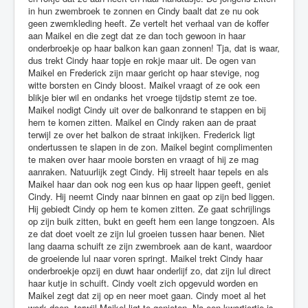
in hun zwembroek te zonnen en Cindy baalt dat ze nu ook
geen zwemkleding heeft. Ze vertelt het verhaal van de koffer
aan Maikel en die zegt dat ze dan toch gewoon in haar
onderbroekje op haar balkon kan gaan zonnen! Tja, dat is waar,
dus trekt Cindy haar topje en rokje maar uit. De ogen van
Maikel en Frederick zijn maar gericht op haar stevige, nog
witte borsten en Cindy bloost. Maikel vraagt of ze ook een
blikje bier wil en ondanks het vroege tijdstip stemt ze toe.
Maikel nodigt Cindy uit over de balkonrand te stappen en bij
hem te komen zitten. Maikel en Cindy raken aan de praat
terwijl ze over het balkon de straat inkijken. Frederick ligt
ondertussen te slapen in de zon. Maikel begint complimenten
te maken over haar mooie borsten en vraagt of hij ze mag
aanraken. Natuurlijk zegt Cindy. Hij streelt haar tepels en als
Maikel haar dan ook nog een kus op haar lippen geeft, geniet
Cindy. Hij neemt Cindy naar binnen en gaat op zijn bed liggen.
Hij gebiedt Cindy op hem te komen zitten. Ze gaat schrijlings
op zijn buik zitten, bukt en geeft hem een lange tongzoen. Als
ze dat doet voelt ze zijn lul groeien tussen haar benen. Niet
lang daarna schuift ze zijn zwembroek aan de kant, waardoor
de groeiende lul naar voren springt. Maikel trekt Cindy haar
onderbroekje opzij en duwt haar onderlijf zo, dat zijn lul direct
haar kutje in schuift. Cindy voelt zich opgevuld worden en
Maikel zegt dat zij op en neer moet gaan. Cindy moet al het
werk doen, terwijl Maikel ligt te genieten. Na een kwartiertje is