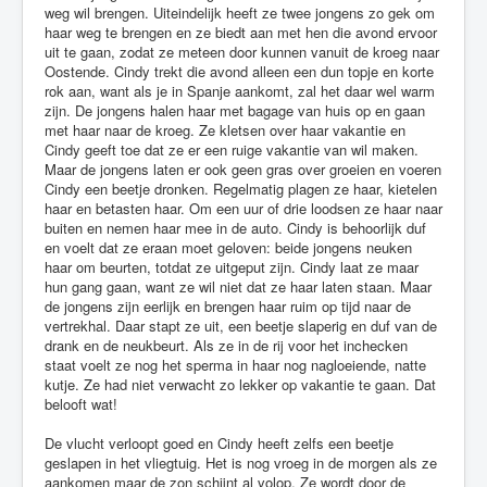
weg wil brengen. Uiteindelijk heeft ze twee jongens zo gek om
haar weg te brengen en ze biedt aan met hen die avond ervoor
uit te gaan, zodat ze meteen door kunnen vanuit de kroeg naar
Oostende. Cindy trekt die avond alleen een dun topje en korte
rok aan, want als je in Spanje aankomt, zal het daar wel warm
zijn. De jongens halen haar met bagage van huis op en gaan
met haar naar de kroeg. Ze kletsen over haar vakantie en
Cindy geeft toe dat ze er een ruige vakantie van wil maken.
Maar de jongens laten er ook geen gras over groeien en voeren
Cindy een beetje dronken. Regelmatig plagen ze haar, kietelen
haar en betasten haar. Om een uur of drie loodsen ze haar naar
buiten en nemen haar mee in de auto. Cindy is behoorlijk duf
en voelt dat ze eraan moet geloven: beide jongens neuken
haar om beurten, totdat ze uitgeput zijn. Cindy laat ze maar
hun gang gaan, want ze wil niet dat ze haar laten staan. Maar
de jongens zijn eerlijk en brengen haar ruim op tijd naar de
vertrekhal. Daar stapt ze uit, een beetje slaperig en duf van de
drank en de neukbeurt. Als ze in de rij voor het inchecken
staat voelt ze nog het sperma in haar nog nagloeiende, natte
kutje. Ze had niet verwacht zo lekker op vakantie te gaan. Dat
belooft wat!
De vlucht verloopt goed en Cindy heeft zelfs een beetje
geslapen in het vliegtuig. Het is nog vroeg in de morgen als ze
aankomen maar de zon schijnt al volop. Ze wordt door de