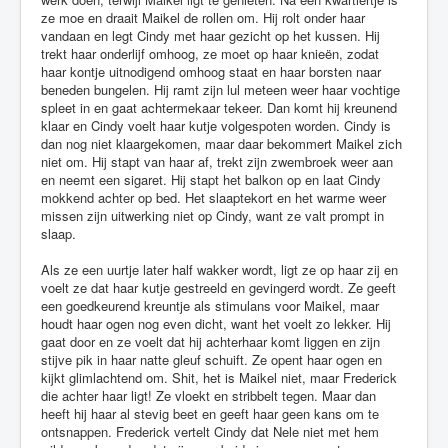
ze moe en draait Maikel de rollen om. Hij rolt onder haar
vandaan en legt Cindy met haar gezicht op het kussen. Hij
trekt haar onderlijf omhoog, ze moet op haar knieën, zodat
haar kontje uitnodigend omhoog staat en haar borsten naar
beneden bungelen. Hij ramt zijn lul meteen weer haar vochtige
spleet in en gaat achtermekaar tekeer. Dan komt hij kreunend
klaar en Cindy voelt haar kutje volgespoten worden. Cindy is
dan nog niet klaargekomen, maar daar bekommert Maikel zich
niet om. Hij stapt van haar af, trekt zijn zwembroek weer aan
en neemt een sigaret. Hij stapt het balkon op en laat Cindy
mokkend achter op bed. Het slaaptekort en het warme weer
missen zijn uitwerking niet op Cindy, want ze valt prompt in
slaap.
Als ze een uurtje later half wakker wordt, ligt ze op haar zij en
voelt ze dat haar kutje gestreeld en gevingerd wordt. Ze geeft
een goedkeurend kreuntje als stimulans voor Maikel, maar
houdt haar ogen nog even dicht, want het voelt zo lekker. Hij
gaat door en ze voelt dat hij achterhaar komt liggen en zijn
stijve pik in haar natte gleuf schuift. Ze opent haar ogen en
kijkt glimlachtend om. Shit, het is Maikel niet, maar Frederick
die achter haar ligt! Ze vloekt en stribbelt tegen. Maar dan
heeft hij haar al stevig beet en geeft haar geen kans om te
ontsnappen. Frederick vertelt Cindy dat Nele niet met hem