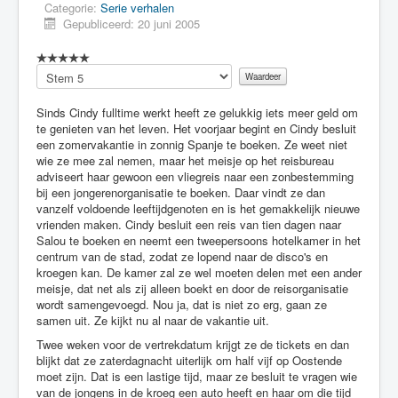
Categorie:
Serie verhalen
Gepubliceerd: 20 juni 2005
Voeg
waardering
toe
Sinds Cindy fulltime werkt heeft ze gelukkig iets meer geld om
te genieten van het leven. Het voorjaar begint en Cindy besluit
een zomervakantie in zonnig Spanje te boeken. Ze weet niet
wie ze mee zal nemen, maar het meisje op het reisbureau
adviseert haar gewoon een vliegreis naar een zonbestemming
bij een jongerenorganisatie te boeken. Daar vindt ze dan
vanzelf voldoende leeftijdgenoten en is het gemakkelijk nieuwe
vrienden maken. Cindy besluit een reis van tien dagen naar
Salou te boeken en neemt een tweepersoons hotelkamer in het
centrum van de stad, zodat ze lopend naar de disco's en
kroegen kan. De kamer zal ze wel moeten delen met een ander
meisje, dat net als zij alleen boekt en door de reisorganisatie
wordt samengevoegd. Nou ja, dat is niet zo erg, gaan ze
samen uit. Ze kijkt nu al naar de vakantie uit.
Twee weken voor de vertrekdatum krijgt ze de tickets en dan
blijkt dat ze zaterdagnacht uiterlijk om half vijf op Oostende
moet zijn. Dat is een lastige tijd, maar ze besluit te vragen wie
van de jongens in de kroeg een auto heeft en haar om die tijd