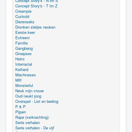
Concept Story's - N tm S
Concept Story's - T tm Z
Creampie
Cuckold
Dierenseks
Dronken sletjes neuken
Eerste keer
Extreem
Familie
Gangbang
Groepsex
Hetro
Interracial
Keihard
Machinesex
Milf
Monsterlul
Neuk mijn vrouw
Oud neukt jong
Overspel - List en bedrog
P & P
Pijpen
Rape (verkrachting)
Serie verhalen
Serie verhalen - De vijf