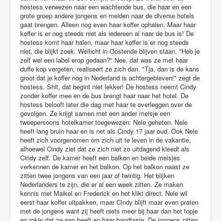
hostess verwezen naar een wachtende bus, die haar en een
grote groep andere jongens en meiden naar de diverse hotels
gaat brengen. Alleen nog even haar koffer ophalen. Maar haar
koffer is er nog steeds niet als iedereen al naar de bus is! De
hostess komt haar halen, maar haar koffer is er nog steeds
niet, die blijkt zoek. Wellicht in Oostende blijven staan. "Heb je
zelf wel een label erop gedaan?" Nee, dat was ze met haar
duffe kop vergeten, realiseert ze zich dan. "Tja, dan is de kans
groot dat je koffer nog in Nederland is achtergebleven!" zegt de
hostess. Shit, dat begint niet lekker! De hostess neemt Cindy
zonder koffer mee en de bus brengt haar naar het hotel. De
hostess belooft later die dag met haar te overleggen over de
gevolgen. Ze krijgt samen met een ander meisje een
tweepersoons hotelkamer toegewezen: Nele geheten. Nele
heeft lang bruin haar en is net als Cindy 17 jaar oud. Ook Nele
heeft zich voorgenomen om zich uit te leven in de vakantie,
alhoewel Cindy ziet dat ze zich niet zo uitdagend kleedt als
Cindy zelf. De kamer heeft een balkon en beide meisjes
verkennen de kamer en het balkon. Op het balkon naast ze
zitten twee jongens van een jaar of twintig. Het blijken
Nederlanders te zijn, die er al een week zitten. Ze maken
kennis met Maikel en Frederick en het klikt direct. Nele wil
eerst haar koffer uitpakken, maar Cindy blijft maar even praten
met de jongens want zij heeft niets meer bij haar dan het topje
en rokje dat ze aan heeft en haar handtasje. De jongens zitten