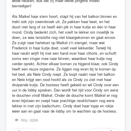
wilde neuken, dus dat zij maar beide jongens moest
bevredigen!
Als Maikel haar stem hoort, stapt hij van het balkon binnen en
trekt ook zijn zwembroek uit. Ze pakken haar beet, en het
duurt niet lang of ze heeft één pik in haar kutje en één in haar
mond. Cindy bedenkt zich, het voelt te lekker om moeilijk te
doen, ze was tenslotte nog niet klaargekomen en gaat ervoor.
Ze zuigt naar hartelust op Maikel z'n stengel, maar wat
Frederick in haar kutje doet, voelt veel lekkerder. Terwijl hij
haar neukt wrijft hij met een hand over haar clitoris, en schuift
soms een vinger mee naar binnen, waardoor haar kutje nog
verder oprekt. Achter elkaar komen ze hijgend klaar, ook Cindy
heeft een reuze orgasme. Ze liggen nog even bij te komen op
het bed, als Nele Cindy roept. Ze loopt naakt naar het balkon
en Nele krijgt een rood hoofd als ze Cindy zo ziet met haar
druipende kutje. De hostess heeft gebeld en wil Cindy over een
uur in de lobby spreken. Dan wordt het tijd voor Cindy om eens
te douchen vindt Maikel. Onder de douche komt Maikel er nog
even bijstaan en zeept haar prachtige neuklichaam nog eens
lekker in met zijn badschuim. Cindy doet haar topje en rokje
weer aan en gaat naar de lobby om te wachten op de hostess.
Hits: 6299