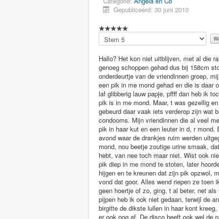
Categorie:
Angela en Co
Gepubliceerd: 30 juni 2010
Voeg
waardering
toe
Hallo? Het kon niet uitblijven, met al die rare vriendinnen. Ik ben Ellen Burg geboren 5 juni 1990 ben dus 17 nu heb niet genoeg schoppen gehad dus bij 158cm stopte de groei. Lang donker haar, bruine ogen 42 kg en cupje B. Ja dus, t onderdeurtje van de vriendinnen groep, mijn nicknaam is dan ook lolita. Ja ik lees dat, t al bekend is heb dus al wel is een pik in me mond gehad en die is daar ook in geleegd, kan niet zeggen dat ik dat nou echt lekker vond, een beetje een laf glibberig lauw papje, pffff dan heb ik toch liever brinta. Het is niet zo dat ik zomaar spontaan, dacht van hee stop je pik is in me mond. Maar, t was gezellig en warm, buiten de disco achter, t muurtje aan de ijssel, werd gepijpt en geneukt, gebeurd daar vaak iets verderop zijn wat bosjes, daar breek je de volgende dag je nek over, t gladde goedje en de condooms. Mijn vriendinnen die al veel meer ervaring hebben dan ik vooral die nympho, die hing over, t muurtje met een pik in haar kut en een leuter in d, r mond. En mij maar opjutten van lekker Ellen zo een dikke pik in je mond. Dus op een avond waar de drankjes ruim werden uitgegeven, dacht ik, laat ik, t ook is proeven hoe dat nou smaakt zo een lul in de mond, nou beetje zoutige urine smaak, dat was al smerig vond ik, maar ja je kan dan niet zeggen terwijl je, m net hard hebt, van nee toch maar niet. Wist ook niet precies wat ik moest verwachten, de jongen pakte m, n hoofd en begon zijn pik diep in me mond te stoten, later hoorde ik zo van lekker in je mond geneukt?Ellen. Ik voelde wel terwijl ie begon te hijgen en te kreunen dat zijn pik opzwol, maar had te laat door dat, t nu kwam, dus spoot ie me daar in de mond, nou ik vond dat goor. Alles wend riepen ze toen ik, t uitspuugde, ja klopt wel de 2e en de 3e pijp, niet die zelfde avond hoor ben geen hoertje of zo, ging, t al beter, net als fietsen dat valt de 1e keer ook niet mee. Maar meer dan een keer of 5, 6 pijpen heb ik ook niet gedaan, terwijl de anderen ook regelmatig dat stuk vlees in hun lichaam gestoten kregen, en birgitte de dikste lullen in haar kont kreeg, getverderrie kwamen die er met stront eraan weer uit, en likte die viespeuk dat er ook nog af. De disco heeft ook wel de naam hoor pfff mensen durven er s, nachts amper langs met de auto, je krijgt zo wat volle condooms op je voorruit of door, t raampje naar binnen gesmeten. Lekker dat je dan een kwak sperma over je goede pak krijgt. Krijg een man thuis ook nog gezeur van je stinkt naarneuken ?wat heb je uitgevreten, of zoiets. Maar ik had m, n vliesje nog haha, ik heb wel begrepen dat, t doorboren pijnlijk kan zijn, van Angela gehoord zeer pijnlijk maar dan moet ze maar niet zo vroeg een pik erin laten dat is haar probleem. Maar we zijn, dat weten we gewoon, geslaagd op school, dus we feesten nu alleen maar, heb nu ook een beetje een houten kop nog van vannacht en een schraal gevoel tussen me benen, ik loop ook alsof ik uren heb paard gereden, gelukkig zeggen ze dat dat wel weer over gaat. Wat is er nou gebeurd gisteravond en vannacht ?ik moet een gedeelte van anderen horen want, er zijn blackouts in m, n geheugen. Er waren hier zo een 20 jongens en meisjes aan, t vieren dat ze over een weekje geslaagd zouden zijn. We waren met z, n vijven gebracht door de vader van angela en de buurman en die haalden ons ook weer op rond enen. Allemaal al flink wat coctails op en zingen in de auto, s, op de vraag of we nog wat na wilde drinken ging een algemeen jaaaa op. Toen we daar al een tijdje waren, riep angela, jullie kunnen hier wel slap