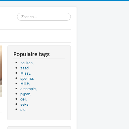
Zoeken...
Populaire tags
neuken,
zaad,
Missy,
sperma,
MILF,
creampie,
pijpen,
geil,
seks,
slet,