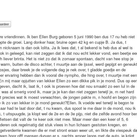
en hoor laters. De buurman en haar pa waren ergens op, t terrein in een zelf getimmerde bar en dronken daar een stevig biertje begreep ik later dus die konden ons zowiezo niet naar huis brengen. Wij met z, n vijven plunderde de koelkast, muziekje op, opeens kleed angela zich bijna helemaal uit op haar rokje na en tanga deed dat ook. Nou wij dus ook maar lachen haha, toen ik even naar de wc ging smoeselden de andere 4 wat, tegen elkaar. Ze wilden dat m, n vliesje er vannacht aan ging daar kletste ze over, ze maakte geile gore plannetjes om mij zover te krijgen. We hebben genoeg gedronken om de grens van wat je normaal niet zou doen helemaal open te gooien. En wat je alleen niet zou durven, durf je met ze vijven wel. Ze liepen zo in hun korte rokjes en verder bloot naar buiten, naar achteren de tuin in, ik dus ook mee, had geen idee wat ze van plan waren. Stonden we opeeens in een matig verlichte bar en keken haar vader en de buurman ons aan, ik schrok, maar de rest lachte, dus lachte ik ook maar mee. De gewone verlichting ging opeens uit en rood licht aan net alsof je in een hoeren tent was opeens. Ik zag dat angela de pik van haar vader uit de gulp had gehaald en ze liet, m in haar mond glijden en, t ding groeide pfff, wat een dikke vlees lul heeft die vent zeg. De buurman pakte mijn hand en trok me naar, m toe en betaste m, n cupje B, mmm ik houd van kleine geile tietjes fluisterde hij in m, n oor. En angela, s pa kneep me in m, n kont mmm lekker strak kontje, ben je al een beetje geil? vroeg hij. Angela liet de harde dikke vlees lul uit haar mond glijden en ging naast de anderen staan, ze stonden te kijken hoe ik betast werd, ik zag dat bij haar, t geil alweer langs de dijen afliep ze zou best een flinke beurt willen maar ze hebben andere plannen merkte ik gauw genoeg. Terwijl de buurman me overal betaste, keek ik naar de dikke grote vlees lul die langzaam nog verder omhoog schokte en nog dikker werd grote aderen liepen eroverheen, hij pakte mijn hand en drukte die om de paal, mijn hand was te klein om, m te omvatten. Wel eens zo een pik diep in je lichaam gehad? Vroeg hij opeens. IK HE HUH? Birgitte riep, nee ze heeft d, r vliesje nog. En tanja zei, waarom stoot u die vlees lul niet bij haar in d, r lichaam. De buurman was aan m, n klitje aan frunniken wat een geil gevoel in m, n onderlchaam was, t zijn natuurlijk ervaren mannen Veel ervaring met neuken van meisjes zoals wij en die dikke vleespaal had al heel wat vliesjes open geboort. De meiden riepen opeens, daag Ellen wij gaan verder met zingen en ze liepen weg, geniet maar zei maaike, neuk haar maar goed pa, en weg waren ze. Ik trok wel wat wit weg, ik alleen met 2 van die grote mannen met me 1.58 moest ikwel omhoog kijken. Ik had m, n hand nog steeds om die paal en liet, m maar gauw los de buurman had ook zijn pik er al uit die was een stuk dunner maar weer langer, ze voelden allebei overal aan mij, aan m, n dijen m, n kont m, n tietjes en porden wat vingers rond in m, n mond. De buurman ging op een kist staan en zijn pik hing voor mijn mond, en de vader van klikte mijn handen op de rug, stalen boeien. De pik drukte tussen mijn lipjes door m, n mond in en de andere hield m, n mond goed open door links en rechts ereen vinger in te haken. Nu werd ik ruig en diep in mijn mond geneukt de lange slanke pik penetreerde mijn keel in en de kloten kletste tegen m, n kin. Uithoudings vermogen had ie wel want ik werd 10 minuten goed diep in me mond genomen toen ie kreunend klaar kwam mmmmmm aagggg, geil sletje mmm, neuk teefje kermde hij en een flinke lading lauw slijmerig neukvet drong diep mijn keel in, en snel haalde hij, m uit m, n keel zodat ik weer wat lucht kreeg en spoot de rest in mijn gezicht, t droop op m, n tietjes. Zo lekker he?? zei de dikke geaderde vlees lul. Je bent ook een lekker neuk teefje, mooi lichaam, pikken hard makend haha zeiden ze. Ik heb zin om jou open te boren zei de dikke vlees tamp opeens m, n handen waren weer los. Ik werd over een tafel heen gedrukt, de vlees lul had zijn broek op de enkels en ging achter mij staan, zijn handen zochten m, n tietjes en hij kneep er goed in als houvast, er was wat glijmiddel op me kutje gesmeerd, en ik voelde de vlees lul tegen me poesje, langs mijn strakke lipjes glijden. De dikke vlees tamp zocht positie op de snee en langzaam duwde hij, ik voelde me gelijk giga oprekken terwijl, t ding pas een cm of 2 erin zat, ik hapte naar adem en a au aa. Langzaam drukte hij iets verder en begon neukbewegingen te maken, t ding gleed er bijna uit en schoof 5cm erin eruit erin eruit zo een hele tijd. Au a au, ik hapte naar adem, t deed zeer maar, hij deed, t voorzichtig, ik wist wel nu dat, t ergste nog moest komen want dat ding zou erwel helemaal inwillen. Hij stote nu wat sneller en de buurman wreef over m, n klitje terwijl ie zich aftrok en de pik weer hard had. De dikke vlees pik schoof nu een centimeter of 10 naar binnen, m, n kut gloeide, door dat gewroet aan me klitje kreeg ik een mega gevoel. Op, t moment dat ik een giga orgasme voor, t eerst kreeg en me kut knijpte om de pik mmm lekkeerrrr stote hij opeens helemaal diep naar binnen, de buurman liet me klit met rust en drukte zijn pik in me mond. Een felle pijn scheut toen me vliesje aan flarden werd geneukt, de tranen sprongen me in de ogen van de pijn dat die grote dikke geaderde vlees pik tot aan de ballen erin zat. Ik slaakte een gesmoordekreet meer kon niet want daar zat een pik in de weg, me kut kneep nog steeds, ik was aan, t klaarkomen en pijn en lust wisselde elkaar af, , t orgasma golfde en raasde door mijn lichaam. Nu wist ik waar die geile angela, t steeds over had, dat ze dagelijks pik diep in haar lichaam wilde. Maar, t neuken ging gewoon door, en opnieuw raasde er een orgasme door m, n kut en kreeg ik een 2e kwak sperma in de mond wat ik wel door moest slikken omdat de pik diep in me mond bleef zitten. Mega kwam ik klaar en de vleeslul verhoogde, t tempo en penetreerde zo diep mogelijk, t tempo ging nog verder omhoog, weer golfde een orgasme door m, n lichaam. Ik voelde dat de tamp enorm opzwol me nog verder oprekte, en ik voelde de golven door de tamp komen en hard en diep in me kut spuiten, aaaaaaaaaaaaaaaahggh geil ding aaahhh lekkeer strak schreeuwde hij, hij pompte een flinke hoeveelheid me kut in tegen m, n baarmoeder spuite, de visje