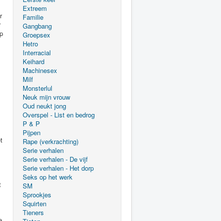
Extreem
Familie
Gangbang
Groepsex
Hetro
Interracial
Keihard
Machinesex
Milf
Monsterlul
Neuk mijn vrouw
Oud neukt jong
Overspel - List en bedrog
P & P
Pijpen
Rape (verkrachting)
Serie verhalen
Serie verhalen - De vijf
Serie verhalen - Het dorp
Seks op het werk
SM
Sprookjes
Squirten
Tieners