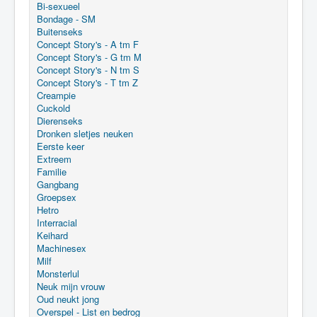
Bi-sexueel
Bondage - SM
Buitenseks
Concept Story's - A tm F
Concept Story's - G tm M
Concept Story's - N tm S
Concept Story's - T tm Z
Creampie
Cuckold
Dierenseks
Dronken sletjes neuken
Eerste keer
Extreem
Familie
Gangbang
Groepsex
Hetro
Interracial
Keihard
Machinesex
Milf
Monsterlul
Neuk mijn vrouw
Oud neukt jong
Overspel - List en bedrog