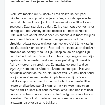
daar elkaar een beetje vertwijfeld aan te kijken.
‘Nou, wat moeten we nu doen? ‘ Frits drukte na een paar
minuten wachten op het knopje en kreeg door de speaker te
horen dat het wel eventjes kon duren voordat de lift het weer
zou doen. Daar stonden ze dan. Ze kletsten wat over van alles
en nog wat toen Ashley ineens besloot om hem te zoenen.
Frits wist niet wat hij moest doen en zoende dus maar terug en
kwam erachter dat hij dit wel erg aangenaam vond. Ze
streelden elkaar overal en kwamen heel erg dicht tot elkaar in
die lift, letterlijk en figuurlijk. Frits trok zijn jasje uit en deed zijn
stropdas af. Ashley maakte zijn knoopjes los en begon zijn
borstharen te strelen Ze wreef met haar lange nagels over zijn
tepels en deze werden hard van pure opwinding. Nu maakte
Ashley meteen zijn broek los. Ze maakte op zeer handige
wijze zijn riem los en rukte zijn knoop en rits open. Het was
een klein wonder dat ze die niet kapot trok. Ze stak haar hand
in zijn onderbroek en haalde zijn pik tevoorschijn, die nog
redelijk slap in haar hand lag, maar toch al een aanzienlijke
lengte en dikte bevatte. Ze nam zijn pik in twee handen en
merkte dat ze hem niet eens normaal omsluiten kon met haar
handen dus twee handen waren zeker nodig om hem lekker af
te rukken. Ze trok zijn velletje naar achteren en begon hem
langzaam en ervaren af te trekken.