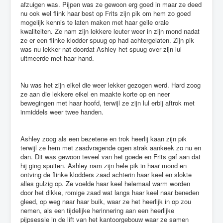
afzuigen was. Pijpen was ze gewoon erg goed in maar ze deed
nu ook wel flink haar best op Frits zijn pik om hem zo goed
mogelijk kennis te laten maken met haar geile orale
kwaliteiten. Ze nam zijn lekkere leuter weer in zijn mond nadat
ze er een flinke klodder spuug op had achtergelaten. Zijn pik
was nu lekker nat doordat Ashley het spuug over zijn lul
uitmeerde met haar hand.
Nu was het zijn eikel die weer lekker gezogen werd. Hard zoog
ze aan die lekkere eikel en maakte korte op en neer
bewegingen met haar hoofd, terwijl ze zijn lul erbij aftrok met
inmiddels weer twee handen.
Ashley zoog als een bezetene en trok heerlij kaan zijn pik
terwijl ze hem met zaadvragende ogen strak aankeek zo nu en
dan. Dit was gewoon teveel van het goede en Frits gaf aan dat
hij ging spuiten. Ashley nam zijn hele pik in haar mond en
ontving de flinke klodders zaad achterin haar keel en slokte
alles gulzig op. Ze voelde haar keel helemaal warm worden
door het dikke, romige zaad wat langs haar keel naar beneden
gleed, op weg naar haar buik, waar ze het heerlijk in op zou
nemen, als een tijdelijke herinnering aan een heerlijke
pijpsessie in de lift van het kantoorgebouw waar ze samen