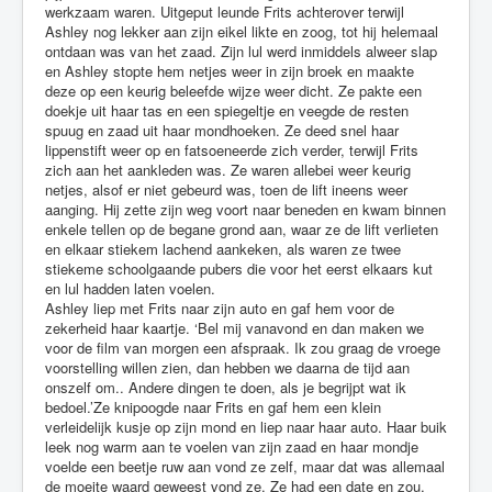
werkzaam waren. Uitgeput leunde Frits achterover terwijl
Ashley nog lekker aan zijn eikel likte en zoog, tot hij helemaal
ontdaan was van het zaad. Zijn lul werd inmiddels alweer slap
en Ashley stopte hem netjes weer in zijn broek en maakte
deze op een keurig beleefde wijze weer dicht. Ze pakte een
doekje uit haar tas en een spiegeltje en veegde de resten
spuug en zaad uit haar mondhoeken. Ze deed snel haar
lippenstift weer op en fatsoeneerde zich verder, terwijl Frits
zich aan het aankleden was. Ze waren allebei weer keurig
netjes, alsof er niet gebeurd was, toen de lift ineens weer
aanging. Hij zette zijn weg voort naar beneden en kwam binnen
enkele tellen op de begane grond aan, waar ze de lift verlieten
en elkaar stiekem lachend aankeken, als waren ze twee
stiekeme schoolgaande pubers die voor het eerst elkaars kut
en lul hadden laten voelen.
Ashley liep met Frits naar zijn auto en gaf hem voor de
zekerheid haar kaartje. ‘Bel mij vanavond en dan maken we
voor de film van morgen een afspraak. Ik zou graag de vroege
voorstelling willen zien, dan hebben we daarna de tijd aan
onszelf om.. Andere dingen te doen, als je begrijpt wat ik
bedoel.’Ze knipoogde naar Frits en gaf hem een klein
verleidelijk kusje op zijn mond en liep naar haar auto. Haar buik
leek nog warm aan te voelen van zijn zaad en haar mondje
voelde een beetje ruw aan vond ze zelf, maar dat was allemaal
de moeite waard geweest vond ze. Ze had een date en zou,