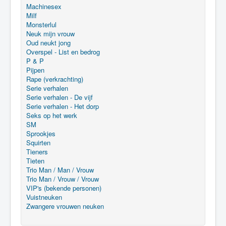
Machinesex
Milf
Monsterlul
Neuk mijn vrouw
Oud neukt jong
Overspel - List en bedrog
P & P
Pijpen
Rape (verkrachting)
Serie verhalen
Serie verhalen - De vijf
Serie verhalen - Het dorp
Seks op het werk
SM
Sprookjes
Squirten
Tieners
Tieten
Trio Man / Man / Vrouw
Trio Man / Vrouw / Vrouw
VIP's (bekende personen)
Vuistneuken
Zwangere vrouwen neuken