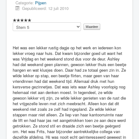
Categorie:
Pijpen
Gepubliceerd: 12 juli 2010
Voeg
waardering
toe
Het was een lekker rustig dagje op het werk en iedereen kon
lekker vroeg naar huis. Dat kwam bijzonder goed uit want het
was Vrijdag en het weekend stond dus voor de deur. Ashley
had dat weekend geen plannen, gewoon lekker thuis een beetje
hangen en wat klusjes doen. Daar had ze totaal geen zin in. Ze
wilde lekker op stap, een beetje flirten, maar geen van haar
vriendinnen had dat weekend tijd. Allemaal druk met hun
kersverse gezinnetjes. Dat was iets waar Ashley voorlopig nog
helemaal niet aan denken moest. In tegendeel, ze wilde
gewoon lekker vrij zijn, ze wilde lekker genieten van de rust die
het vrijgezelle leven met zich meebracht. Alleen kon dat dit
weekend niet zoals ze zelf had ingepland. Ze wilde lekker
stappen maar niet alleen. Ze liep van haar kantoorruimte naar
de lift en had haar jas net aangetrokken toen ze aan deze werd
getrokken. Ze stond stil en draaide zich een beetje geërgerd
om. Het was Frits, haar bijzonder aantrekkelijke collega van
dezelfde afdeling. Hij was nooit echt geïnteresseerd geweest in