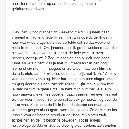
haar, tenminste, niet op de manier zoals zij in hem
geïnteresseerd was.
‘Hey, heb jij nog plannen dit weekend meid?’ Hij keek haar
vragend en lachend tegelijk aan. Het was overduidelijk dat hij
haar wat wilde vragen. Ashley vertelde dat ze dat weekend
niets te doen had. ‘Oh, jammer zeg. Ik ga dit weekend naar die
nieuwe film, waar we het allemaal de hele week al over
hebben, weet je wel? Zeg, misschien een te gek idee hoor.
Maar als je zin hebt kun je met mij meegaan? Ik heb nog
niemand die met mij meegaat en zo alleen naar een film als
deze is niets aan. Ik wil alles delen namelijk wat ik zie.’ Ashley
was helemaal van slag. Haar hart sloeg een paar slagen over
en ging daarna als een razende tekeer. ‘Lijkt me leuk om met
je naar de film te gaan Frits. Je hebt mijn nummer. Als je mij
nou vanavond eventjes opbellen gaat, spreken we eventjes wat
af.’ Tevreden hadden ze nu een afspraak gemaakt, nog voor de
lift er was. Ze gingen de lift in toen de deuren eenmaal open
waren en gingen als enigste twee naar binnen. Ze drukte op het
knopje voor de begane grond en de liftdeuren sloten zich
achter hen en de lift begon te bewegen. Tot hij ergens
halverwege de 3de en 2de verdieping bleef steken. Ze stonden