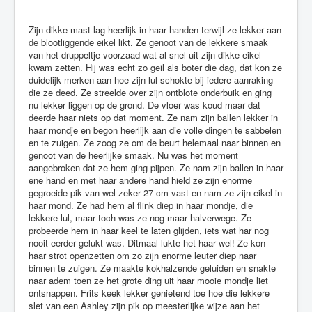
Zijn dikke mast lag heerlijk in haar handen terwijl ze lekker aan
de blootliggende eikel likt. Ze genoot van de lekkere smaak
van het druppeltje voorzaad wat al snel uit zijn dikke eikel
kwam zetten. Hij was echt zo geil als boter die dag, dat kon ze
duidelijk merken aan hoe zijn lul schokte bij iedere aanraking
die ze deed. Ze streelde over zijn ontblote onderbuik en ging
nu lekker liggen op de grond. De vloer was koud maar dat
deerde haar niets op dat moment. Ze nam zijn ballen lekker in
haar mondje en begon heerlijk aan die volle dingen te sabbelen
en te zuigen. Ze zoog ze om de beurt helemaal naar binnen en
genoot van de heerlijke smaak. Nu was het moment
aangebroken dat ze hem ging pijpen. Ze nam zijn ballen in haar
ene hand en met haar andere hand hield ze zijn enorme
gegroeide pik van wel zeker 27 cm vast en nam ze zijn eikel in
haar mond. Ze had hem al flink diep in haar mondje, die
lekkere lul, maar toch was ze nog maar halverwege. Ze
probeerde hem in haar keel te laten glijden, iets wat har nog
nooit eerder gelukt was. Ditmaal lukte het haar wel! Ze kon
haar strot openzetten om zo zijn enorme leuter diep naar
binnen te zuigen. Ze maakte kokhalzende geluiden en snakte
naar adem toen ze het grote ding uit haar mooie mondje liet
ontsnappen. Frits keek lekker genietend toe hoe die lekkere
slet van een Ashley zijn pik op meesterlijke wijze aan het