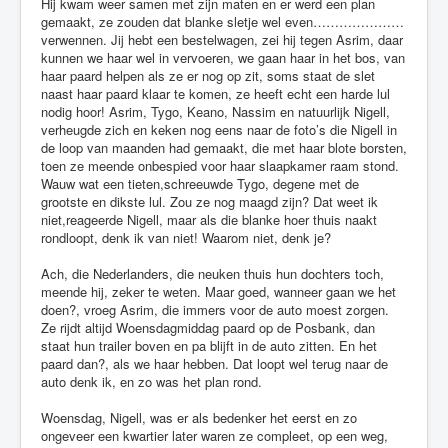
Hij kwam weer samen met zijn maten en er werd een plan
gemaakt, ze zouden dat blanke sletje wel even…………………
verwennen. Jij hebt een bestelwagen, zei hij tegen Asrim, daar
kunnen we haar wel in vervoeren, we gaan haar in het bos, van
haar paard helpen als ze er nog op zit, soms staat de slet
naast haar paard klaar te komen, ze heeft echt een harde lul
nodig hoor! Asrim, Tygo, Keano, Nassim en natuurlijk Nigell,
verheugde zich en keken nog eens naar de foto’s die Nigell in
de loop van maanden had gemaakt, die met haar blote borsten,
toen ze meende onbespied voor haar slaapkamer raam stond.
Wauw wat een tieten,schreeuwde Tygo, degene met de
grootste en dikste lul. Zou ze nog maagd zijn? Dat weet ik
niet,reageerde Nigell, maar als die blanke hoer thuis naakt
rondloopt, denk ik van niet! Waarom niet, denk je?
Ach, die Nederlanders, die neuken thuis hun dochters toch,
meende hij, zeker te weten. Maar goed, wanneer gaan we het
doen?, vroeg Asrim, die immers voor de auto moest zorgen.
Ze rijdt altijd Woensdagmiddag paard op de Posbank, dan
staat hun trailer boven en pa blijft in de auto zitten. En het
paard dan?, als we haar hebben. Dat loopt wel terug naar de
auto denk ik, en zo was het plan rond.
Woensdag, Nigell, was er als bedenker het eerst en zo
ongeveer een kwartier later waren ze compleet, op een weg,