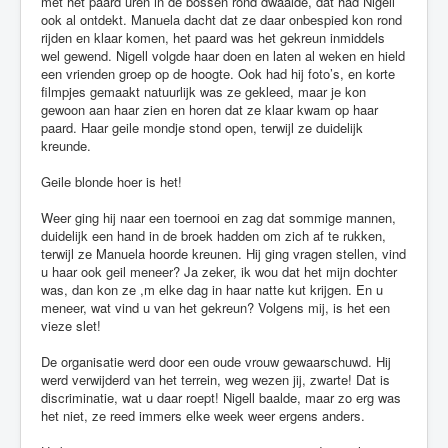
met het paard uren in de bossen rond dwaalde, dat had Nigell
ook al ontdekt. Manuela dacht dat ze daar onbespied kon rond
rijden en klaar komen, het paard was het gekreun inmiddels
wel gewend. Nigell volgde haar doen en laten al weken en hield
een vrienden groep op de hoogte. Ook had hij foto’s, en korte
filmpjes gemaakt natuurlijk was ze gekleed, maar je kon
gewoon aan haar zien en horen dat ze klaar kwam op haar
paard. Haar geile mondje stond open, terwijl ze duidelijk
kreunde.
Geile blonde hoer is het!
Weer ging hij naar een toernooi en zag dat sommige mannen,
duidelijk een hand in de broek hadden om zich af te rukken,
terwijl ze Manuela hoorde kreunen. Hij ging vragen stellen, vind
u haar ook geil meneer? Ja zeker, ik wou dat het mijn dochter
was, dan kon ze ,m elke dag in haar natte kut krijgen. En u
meneer, wat vind u van het gekreun? Volgens mij, is het een
vieze slet!
De organisatie werd door een oude vrouw gewaarschuwd. Hij
werd verwijderd van het terrein, weg wezen jij, zwarte! Dat is
discriminatie, wat u daar roept! Nigell baalde, maar zo erg was
het niet, ze reed immers elke week weer ergens anders.