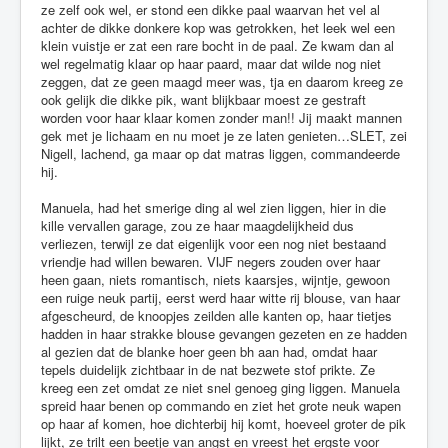
ze zelf ook wel, er stond een dikke paal waarvan het vel al
achter de dikke donkere kop was getrokken, het leek wel een
klein vuistje er zat een rare bocht in de paal. Ze kwam dan al
wel regelmatig klaar op haar paard, maar dat wilde nog niet
zeggen, dat ze geen maagd meer was, tja en daarom kreeg ze
ook gelijk die dikke pik, want blijkbaar moest ze gestraft
worden voor haar klaar komen zonder man!! Jij maakt mannen
gek met je lichaam en nu moet je ze laten genieten…SLET, zei
Nigell, lachend, ga maar op dat matras liggen, commandeerde
hij.
Manuela, had het smerige ding al wel zien liggen, hier in die
kille vervallen garage, zou ze haar maagdelijkheid dus
verliezen, terwijl ze dat eigenlijk voor een nog niet bestaand
vriendje had willen bewaren. VIJF negers zouden over haar
heen gaan, niets romantisch, niets kaarsjes, wijntje, gewoon
een ruige neuk partij, eerst werd haar witte rij blouse, van haar
afgescheurd, de knoopjes zeilden alle kanten op, haar tietjes
hadden in haar strakke blouse gevangen gezeten en ze hadden
al gezien dat de blanke hoer geen bh aan had, omdat haar
tepels duidelijk zichtbaar in de nat bezwete stof prikte. Ze
kreeg een zet omdat ze niet snel genoeg ging liggen. Manuela
spreid haar benen op commando en ziet het grote neuk wapen
op haar af komen, hoe dichterbij hij komt, hoeveel groter de pik
lijkt, ze trilt een beetje van angst en vreest het ergste voor