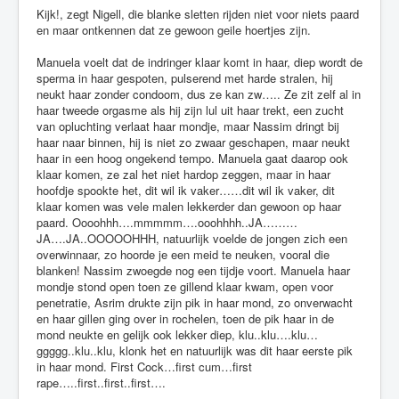
Kijk!, zegt Nigell, die blanke sletten rijden niet voor niets paard
en maar ontkennen dat ze gewoon geile hoertjes zijn.
Manuela voelt dat de indringer klaar komt in haar, diep wordt de
sperma in haar gespoten, pulserend met harde stralen, hij
neukt haar zonder condoom, dus ze kan zw….. Ze zit zelf al in
haar tweede orgasme als hij zijn lul uit haar trekt, een zucht
van opluchting verlaat haar mondje, maar Nassim dringt bij
haar naar binnen, hij is niet zo zwaar geschapen, maar neukt
haar in een hoog ongekend tempo. Manuela gaat daarop ook
klaar komen, ze zal het niet hardop zeggen, maar in haar
hoofdje spookte het, dit wil ik vaker……dit wil ik vaker, dit
klaar komen was vele malen lekkerder dan gewoon op haar
paard. Oooohhh….mmmmm….ooohhhh..JA………
JA….JA..OOOOOHHH, natuurlijk voelde de jongen zich een
overwinnaar, zo hoorde je een meid te neuken, vooral die
blanken! Nassim zwoegde nog een tijdje voort. Manuela haar
mondje stond open toen ze gillend klaar kwam, open voor
penetratie, Asrim drukte zijn pik in haar mond, zo onverwacht
en haar gillen ging over in rochelen, toen de pik haar in de
mond neukte en gelijk ook lekker diep, klu..klu….klu…
ggggg..klu..klu, klonk het en natuurlijk was dit haar eerste pik
in haar mond. First Cock…first cum…first
rape…..first..first..first….