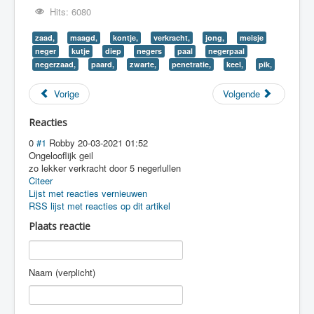
Hits: 6080
zaad,
maagd,
kontje,
verkracht,
jong,
meisje
neger
kutje
diep
negers
paal
negerpaal
negerzaad,
paard,
zwarte,
penetratie,
keel,
pik,
Vorige
Volgende
Reacties
0
#1
Robby
20-03-2021 01:52
Ongelooflijk geil
zo lekker verkracht door 5 negerlullen
Citeer
Lijst met reacties vernieuwen
RSS lijst met reacties op dit artikel
Plaats reactie
Naam (verplicht)