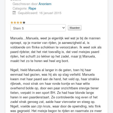
Geschreven door
Anoniem
Categorie:
Rape
Gepubliceerd: 16 januari 2015
G
e
Voeg
b
waardering
r
toe
Manuela…Manuela, weet je eigenlijk wel wat je bij de mannen
u
oproept, op je manier van rijden, je aanwezigheid al, is
i
voldoende om flinke schokken te veroorzaken. Ik weet ook als
k
paard rijdster, dat het niet toevallig is, dat veel meisjes paard
e
rijden, het schuift zo lekker op het zadel, maar jij Manuela,
r
maakt het zo te horen wel heel erg bont.
s
w
Nigell, hield Manuela al langer in de gaten, toen hij haar
a
eenmaal had gezien, was hij als op slag verliefd. Manuela
a
kwam met haar paard aan de hand, het veld op, haar strakke
r
rijbroek, mooi strak om haar ronde kontje en haar witte
d
overhemd bolde op, door een paar onzichtbare stevige tiener
e
tieten, verpakt in een sport BH. Ze had haar blonde lange
r
haren in een paardenstaart. Ze controleerde nog even of het
i
zadel strak genoeg zat, aaide haar viervoeter en steeg op.
n
Nigell, voelde aan zijn kruis, waar door de opwinding, iets flink
g
was gegroeid. Het meisje begon te rijden en naarmate ze meer
: