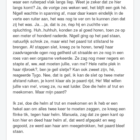
waar een ruiterpad vlak langs liep. Weet je zeker dat ze hier
langs komt? Ja, de vorige zes weken wel, het blijft een gok hé.
Nigell wachtte in spanning af, maar daar kwam eindelijk in de
verte een ruiter aan, het was nog te ver om te kunnen zien dat
zij het was. Ja….ja, dat is ze, riep hij en zuchtte van
opluchting. Huh..huhhuh, konden ze al goed horen, toen ze op
een meter of honderd naderde. Nigell ging op het pad staan,
natuurlijk schrok ze, maar wist het paard tot stilstand te
brengen. Af stappen slet, kreeg ze te horen, terwijl haar
zaadvragende ogen nog geilheid uit straalde en ze nog in een
roes van een orgasme verkeerde. Ze zag nog meer negers en
stapte af, ww..wat moeten jullie, van me? Hele natte plek in
haar rijbroek?, ben je geil sletje? Kan ook zweet zijn, hé,
reageerde Tygo. Nee, dat is geil, ik kan de slet op twee meter
afstand ruiken, je komt klaar als je paard rijd, He! Wat willen
jullie van me!, vroeg ze, nu wat luider. Doe die helm af trut en
meekomen. Maar mijn paard?
Ik zei, doe die helm af trut en meekomen en ik heb er een
hekel aan om alles twee keer te moeten zeggen, ze kreeg een
flinke tik, tegen haar helm. Manuela, zag dat ze geen kant op
kon hier en deed haar helm af, dat werd afgepakt en weg
gegooid, ze werd aan haar arm meegetrokken, het paard bleef
staan.