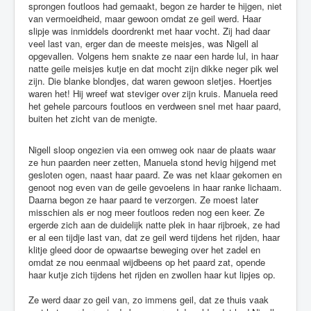
sprongen foutloos had gemaakt, begon ze harder te hijgen, niet
van vermoeidheid, maar gewoon omdat ze geil werd. Haar
4
slipje was inmiddels doordrenkt met haar vocht. Zij had daar
veel last van, erger dan de meeste meisjes, was Nigell al
/
opgevallen. Volgens hem snakte ze naar een harde lul, in haar
natte geile meisjes kutje en dat mocht zijn dikke neger pik wel
5
zijn. Die blanke blondjes, dat waren gewoon sletjes. Hoertjes
waren het! Hij wreef wat steviger over zijn kruis. Manuela reed
het gehele parcours foutloos en verdween snel met haar paard,
buiten het zicht van de menigte.
Nigell sloop ongezien via een omweg ook naar de plaats waar
ze hun paarden neer zetten, Manuela stond hevig hijgend met
gesloten ogen, naast haar paard. Ze was net klaar gekomen en
genoot nog even van de geile gevoelens in haar ranke lichaam.
Daarna begon ze haar paard te verzorgen. Ze moest later
misschien als er nog meer foutloos reden nog een keer. Ze
ergerde zich aan de duidelijk natte plek in haar rijbroek, ze had
er al een tijdje last van, dat ze geil werd tijdens het rijden, haar
klitje gleed door de opwaartse beweging over het zadel en
omdat ze nou eenmaal wijdbeens op het paard zat, opende
haar kutje zich tijdens het rijden en zwollen haar kut lipjes op.
Ze werd daar zo geil van, zo immens geil, dat ze thuis vaak