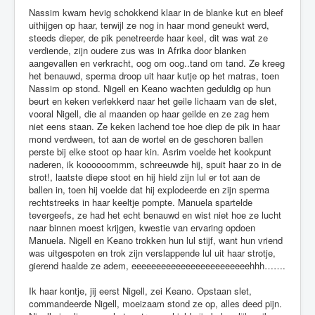
Nassim kwam hevig schokkend klaar in de blanke kut en bleef
uithijgen op haar, terwijl ze nog in haar mond geneukt werd,
steeds dieper, de pik penetreerde haar keel, dit was wat ze
verdiende, zijn oudere zus was in Afrika door blanken
aangevallen en verkracht, oog om oog..tand om tand. Ze kreeg
het benauwd, sperma droop uit haar kutje op het matras, toen
Nassim op stond. Nigell en Keano wachten geduldig op hun
beurt en keken verlekkerd naar het geile lichaam van de slet,
vooral Nigell, die al maanden op haar geilde en ze zag hem
niet eens staan. Ze keken lachend toe hoe diep de pik in haar
mond verdween, tot aan de wortel en de geschoren ballen
perste bij elke stoot op haar kin. Asrim voelde het kookpunt
naderen, ik koooooommm, schreeuwde hij, spuit haar zo in de
strot!, laatste diepe stoot en hij hield zijn lul er tot aan de
ballen in, toen hij voelde dat hij explodeerde en zijn sperma
rechtstreeks in haar keeltje pompte. Manuela spartelde
tevergeefs, ze had het echt benauwd en wist niet hoe ze lucht
naar binnen moest krijgen, kwestie van ervaring opdoen
Manuela. Nigell en Keano trokken hun lul stijf, want hun vriend
was uitgespoten en trok zijn verslappende lul uit haar strotje,
gierend haalde ze adem, eeeeeeeeeeeeeeeeeeeeeeeehhh…….
Ik haar kontje, jij eerst Nigell, zei Keano. Opstaan slet,
commandeerde Nigell, moeizaam stond ze op, alles deed pijn.