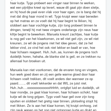
haar kutje. Tygo probeert een vinger naar binnen te werken,
wat een pijnlijke kreet op levert, wauw dit gaat pijn doen sletje,
en hij houd de paal even vlak voor haar ogen, ze is bang dat hij
met dat ding haar mond in wil. Tygo kruipt weer naar beneden
op het matras en ze voelt dat hij haar begint te likken, hij
slobbert aan haar vochtige kutje, zijn tong probeert binnen te
dringen, terwijl hij met twee vingers onderlangs zijn neus haar
klitje begint te bewerken. Manuela kreunt zachtjes, haar kutje
is nog geil van het klaarkomen, ze wil niet geil zijn, ze wil niet
kreunen, ze wil de jongens niet het idee geven, dat ze het
lekker vind, ze vind het ook niet lekker en baalt er van, hoe
haar lichaam reageert. Huh..huh..aa, kunnen de jongens toch
duidelijk horen, hahaha..de blanke slet is geil, en ze trekken nu
allemaal hun broeken uit.
Manuela kan niet voorkomen, dat de ervaren tong en vingers,
hun werk goed doen en zij een geile warme gloed door haar
lichaam voelt trekken, dit voelt anders dan wanneer ze op
paard……, dit voelt lekkerder en dat WIL ze juist niet.
Huh..huh….ooooooooooooohhhhh, ontglipt luid en duidelijk, uit
haar mondje, ze gaat klaar komen, haar lichaam schokt, haar
kutje wil de tong grijpen. Tygo voelt haar geil over zijn tong
spuiten en slobbert het gretig naar binnen, plotseling stopt hij
met likken. Ze is aan het klaar komen, hij kruipt omhoog, zet
zijn neuk wapen op het nog niet ontgonnen kutje en drukt en