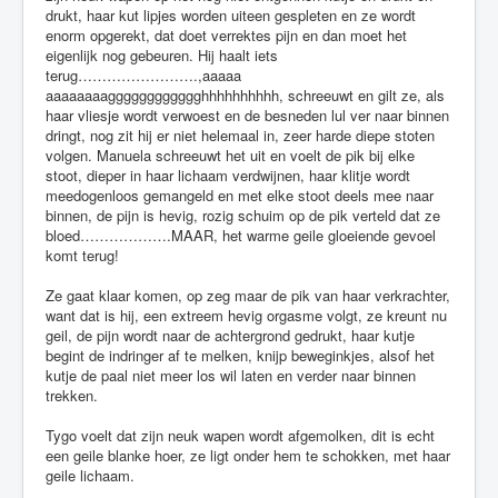
drukt, haar kut lipjes worden uiteen gespleten en ze wordt
enorm opgerekt, dat doet verrektes pijn en dan moet het
eigenlijk nog gebeuren. Hij haalt iets
terug…………………….,aaaaa
aaaaaaaagggggggggggghhhhhhhhhh, schreeuwt en gilt ze, als
haar vliesje wordt verwoest en de besneden lul ver naar binnen
dringt, nog zit hij er niet helemaal in, zeer harde diepe stoten
volgen. Manuela schreeuwt het uit en voelt de pik bij elke
stoot, dieper in haar lichaam verdwijnen, haar klitje wordt
meedogenloos gemangeld en met elke stoot deels mee naar
binnen, de pijn is hevig, rozig schuim op de pik verteld dat ze
bloed……………….MAAR, het warme geile gloeiende gevoel
komt terug!
Ze gaat klaar komen, op zeg maar de pik van haar verkrachter,
want dat is hij, een extreem hevig orgasme volgt, ze kreunt nu
geil, de pijn wordt naar de achtergrond gedrukt, haar kutje
begint de indringer af te melken, knijp beweginkjes, alsof het
kutje de paal niet meer los wil laten en verder naar binnen
trekken.
Tygo voelt dat zijn neuk wapen wordt afgemolken, dit is echt
een geile blanke hoer, ze ligt onder hem te schokken, met haar
geile lichaam.