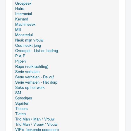
Groepsex
Hetro
Interracial
Keihard
Machinesex
Milf
Monsterlul
Neuk mijn vrouw
Oud neukt jong
Overspel - List en bedrog
P & P
Pijpen
Rape (verkrachting)
Serie verhalen
Serie verhalen - De vijf
Serie verhalen - Het dorp
Seks op het werk
SM
Sprookjes
Squirten
Tieners
Tieten
Trio Man / Man / Vrouw
Trio Man / Vrouw / Vrouw
VIP's (bekende personen)