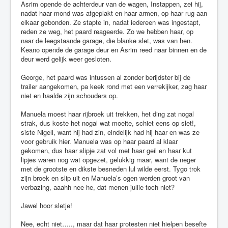
Asrim opende de achterdeur van de wagen, Instappen, zei hij,
nadat haar mond was afgeplakt en haar armen, op haar rug aan
elkaar gebonden. Ze stapte in, nadat iedereen was ingestapt,
reden ze weg, het paard reageerde. Zo we hebben haar, op
naar de leegstaande garage, die blanke slet, was van hen.
Keano opende de garage deur en Asrim reed naar binnen en de
deur werd gelijk weer gesloten.
George, het paard was intussen al zonder berijdster bij de
trailer aangekomen, pa keek rond met een verrekijker, zag haar
niet en haalde zijn schouders op.
Manuela moest haar rijbroek uit trekken, het ding zat nogal
strak, dus koste het nogal wat moeite, schiet eens op slet!,
siste Nigell, want hij had zin, eindelijk had hij haar en was ze
voor gebruik hier. Manuela was op haar paard al klaar
gekomen, dus haar slipje zat vol met haar geil en haar kut
lipjes waren nog wat opgezet, gelukkig maar, want de neger
met de grootste en dikste besneden lul wilde eerst. Tygo trok
zijn broek en slip uit en Manuela’s ogen werden groot van
verbazing, aaahh nee he, dat menen jullie toch niet?
Jawel hoor sletje!
Nee, echt niet….., maar dat haar protesten niet hielpen besefte