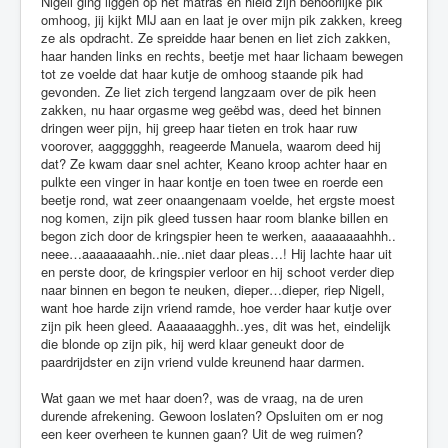
Nigell ging liggen op het matras en hield zijn behoorlijke pik
omhoog, jij kijkt MIJ aan en laat je over mijn pik zakken, kreeg
ze als opdracht. Ze spreidde haar benen en liet zich zakken,
haar handen links en rechts, beetje met haar lichaam bewegen
tot ze voelde dat haar kutje de omhoog staande pik had
gevonden. Ze liet zich tergend langzaam over de pik heen
zakken, nu haar orgasme weg geëbd was, deed het binnen
dringen weer pijn, hij greep haar tieten en trok haar ruw
voorover, aaggggghh, reageerde Manuela, waarom deed hij
dat? Ze kwam daar snel achter, Keano kroop achter haar en
pulkte een vinger in haar kontje en toen twee en roerde een
beetje rond, wat zeer onaangenaam voelde, het ergste moest
nog komen, zijn pik gleed tussen haar room blanke billen en
begon zich door de kringspier heen te werken, aaaaaaaahhh..
neee…aaaaaaaahh..nie..niet daar pleas…! Hij lachte haar uit
en perste door, de kringspier verloor en hij schoot verder diep
naar binnen en begon te neuken, dieper…dieper, riep Nigell,
want hoe harde zijn vriend ramde, hoe verder haar kutje over
zijn pik heen gleed. Aaaaaaagghh..yes, dit was het, eindelijk
die blonde op zijn pik, hij werd klaar geneukt door de
paardrijdster en zijn vriend vulde kreunend haar darmen.
Wat gaan we met haar doen?, was de vraag, na de uren
durende afrekening. Gewoon loslaten? Opsluiten om er nog
een keer overheen te kunnen gaan? Uit de weg ruimen?