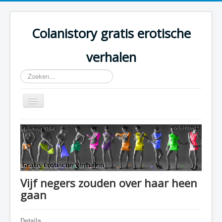
Colanistory gratis erotische
verhalen
Zoeken...
Schakelen
navigatie
Colanistory.eu - Erotische verhalen - Home
Vijf negers zouden over haar heen
gaan
Details