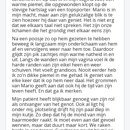
warme piemel, die opgewonden klopt op de
stevige hartslag van een topsporter. Mario is in
mijn macht, maar aan zijn gelukzalige blik is te
zien hoezeer hij daar van geniet. Het is niet erg
dat we elkaars taal niet spreken. Het zijn onze
lichamen die het grondig met elkaar eens zijn.
Na een poosje zo op hem gezeten te hebben
beweeg ik langzaam mijn onderlichaam van hem
af en vervolgens weer naar hem toe. Daardoor
glijdt zijn pik zachtjes mijn warme natheid in en
uit. Langs de wanden van mijn vagina voel ik de
harde randen van zijn eikel heen en weer
schuiven. Het voelt grandioos. Nooit eerder heb
ik zo’n dikke piemel in me gehad. Ik geniet van
elke keer dat ik op hem neer daal. Het grommen
van Mario geeft aan dat ook hij de tijd van zijn
leven heeft. En dat ga ik merken.
Mijn patiënt heeft blijkbaar genoeg van zijn rol
als ontvanger van het genot. Ook al ligt hij
onder mij, plotseling drijft hij zijn paal diep in
mijn kutje. Zo diep dat hij de mond van mijn
baarmoeder raakt. Ik moet even aan dat gevoel
wennen, maar dat duurt maar kort. We raken