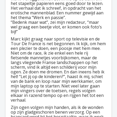
het stapeltje papieren eens goed door te lezen.
Het verhaal dat ik schreef, in opdracht van het
erotische mannenblad. Een nummer gewijd aan
het thema “Werk en passie”.
“Bedenk maar wat”, zei mijn redacteur, “maar
wel graag een beetje vlot, er komen ook foto’s
bij!”
Marc kijkt graag naar sport op televisie en de
Tour De France is net begonnen. Ik kijk, om hem
een plezier te doen, een poosje met hem mee.
Niet om de race, ik zie enkel een hele rij
fietsende mannetjes voorbijkomen, maar de
langs vliegende Franse landschappen op het
scherm, vind ik altijd een schilderij voor mijn
ogen. Ze doen me dromen. En dan ineens heb ik
het! “Let jij op de kinderen?”, haast ik mij, schiet
van de bank en loop naar mijn werkkamer, om
mijn laptop op te starten. Niet veel later gaan
mijn vingers over de toetsen, regels volgen
elkaar in razend tempo op en rijgen het tot een
verhaal.
Zijn ogen volgen mijn handen, als ik de wonden
op zijn gladgeschoren benen verzorg. Op een
brancard werd hij het hospitaaltje, waar ik werk,