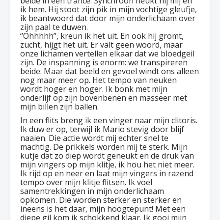
beide in een trance. Synchroon neukt hij mij en
ik hem. Hij stoot zijn pik in mijn vochtige gleufje,
ik beantwoord dat door mijn onderlichaam over
zijn paal te duwen.
“Ohhhhh”, kreun ik het uit. En ook hij gromt,
zucht, hijgt het uit. Er valt geen woord, maar
onze lichamen vertellen elkaar dat we bloedgeil
zijn. De inspanning is enorm: we transpireren
beide. Maar dat beeld en gevoel windt ons alleen
nog maar meer op. Het tempo van neuken
wordt hoger en hoger. Ik bonk met mijn
onderlijf op zijn bovenbenen en masseer met
mijn billen zijn ballen.
In een flits breng ik een vinger naar mijn clitoris.
Ik duw er op, terwijl ik Mario stevig door blijf
naaien. Die actie wordt mij echter snel te
machtig. De prikkels worden mij te sterk. Mijn
kutje dat zo diep wordt geneukt en de druk van
mijn vingers op mijn klitje, ik hou het niet meer.
Ik rijd op en neer en laat mijn vingers in razend
tempo over mijn klitje flitsen. Ik voel
samentrekkingen in mijn onderlichaam
opkomen. Die worden sterker en sterker en
ineens is het daar, mijn hoogtepunt! Met een
diepe gil kom ik schokkend klaar. Ik gooi mijn