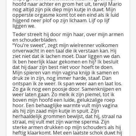
hoofd naar achter en grom het uit, terwijl Mario
nog altijd zijn pik diep mijn kutje in duwt. Mijn
opperste orgasme komt tot een eind als ik luid
hijgend neer plof op zijn lichaam. Lijf op lijf
liggen we.
Teder streelt hij door mijn haar, over mijn armen
en schouderbladen.
“You’re sweet”, zegt mijn wielrenner volkomen
onverwacht in een taal die ik verstaan kan. Hij
ziet niet dat ik lachen moet. Daar liggen we dan.
Ik ben heerlijk klaar gekomen en hij? Ik besluit
dat hij daar zijn best niet voor hoeft te doen.
Mijn spieren van mijn vagina knijp ik samen en
druk ze in zijn, nog immer harde, staaf. Dan
ontspan ik ze weer. Ik span weer aan en laat los.
Zo ga ik nog een poosje door. Samenknijpen en
weer laten gaan. Zo melk ik zijn piemel, tot ik
boven mijn hoofd een luide, gelukzalige roep
hoor. Een behaaglijke warmte vult mijn vagina
als hij zijn zaad mijn kutje in spuit. Zijn
herhaaldelijk grommen bewijst, dat hij, straal na
straal, mij vult met zijn warme sperma. Zijn
sterke armen drukken op mijn schouders als hij
heftig klaarkomt. Met een laatste schok duwt hij