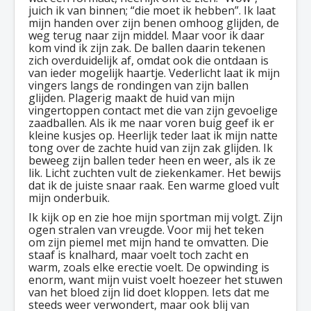
juich ik van binnen; “die moet ik hebben”. Ik laat
mijn handen over zijn benen omhoog glijden, de
weg terug naar zijn middel. Maar voor ik daar
kom vind ik zijn zak. De ballen daarin tekenen
zich overduidelijk af, omdat ook die ontdaan is
van ieder mogelijk haartje. Vederlicht laat ik mijn
vingers langs de rondingen van zijn ballen
glijden. Plagerig maakt de huid van mijn
vingertoppen contact met die van zijn gevoelige
zaadballen. Als ik me naar voren buig geef ik er
kleine kusjes op. Heerlijk teder laat ik mijn natte
tong over de zachte huid van zijn zak glijden. Ik
beweeg zijn ballen teder heen en weer, als ik ze
lik. Licht zuchten vult de ziekenkamer. Het bewijs
dat ik de juiste snaar raak. Een warme gloed vult
mijn onderbuik.
Ik kijk op en zie hoe mijn sportman mij volgt. Zijn
ogen stralen van vreugde. Voor mij het teken
om zijn piemel met mijn hand te omvatten. Die
staaf is knalhard, maar voelt toch zacht en
warm, zoals elke erectie voelt. De opwinding is
enorm, want mijn vuist voelt hoezeer het stuwen
van het bloed zijn lid doet kloppen. Iets dat me
steeds weer verwondert, maar ook blij van