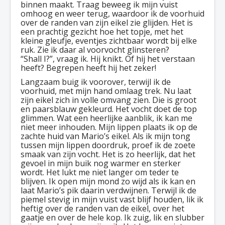
binnen maakt. Traag beweeg ik mijn vuist
omhoog en weer terug, waardoor ik de voorhuid
over de randen van zijn eikel zie glijden. Het is
een prachtig gezicht hoe het topje, met het
kleine gleufje, eventjes zichtbaar wordt bij elke
ruk. Zie ik daar al voorvocht glinsteren?
“Shall I?”, vraag ik. Hij knikt. Of hij het verstaan
heeft? Begrepen heeft hij het zeker!
Langzaam buig ik voorover, terwijl ik de
voorhuid, met mijn hand omlaag trek. Nu laat
zijn eikel zich in volle omvang zien. Die is groot
en paarsblauw gekleurd. Het vocht doet de top
glimmen. Wat een heerlijke aanblik, ik kan me
niet meer inhouden. Mijn lippen plaats ik op de
zachte huid van Mario’s eikel. Als ik mijn tong
tussen mijn lippen doordruk, proef ik de zoete
smaak van zijn vocht. Het is zo heerlijk, dat het
gevoel in mijn buik nog warmer en sterker
wordt. Het lukt me niet langer om teder te
blijven. Ik open mijn mond zo wijd als ik kan en
laat Mario’s pik daarin verdwijnen. Terwijl ik de
piemel stevig in mijn vuist vast blijf houden, lik ik
heftig over de randen van de eikel, over het
gaatje en over de hele kop. Ik zuig, lik en slubber