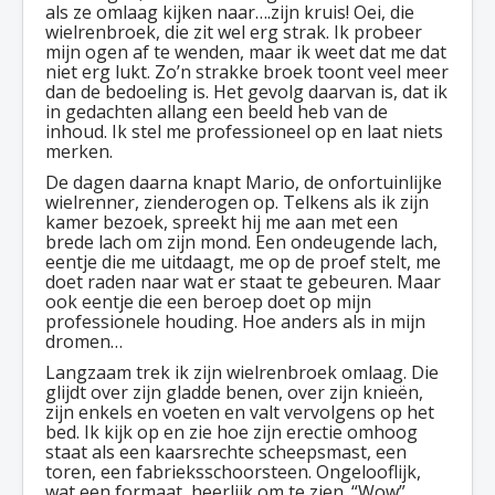
als ze omlaag kijken naar….zijn kruis! Oei, die
wielrenbroek, die zit wel erg strak. Ik probeer
mijn ogen af te wenden, maar ik weet dat me dat
niet erg lukt. Zo’n strakke broek toont veel meer
dan de bedoeling is. Het gevolg daarvan is, dat ik
in gedachten allang een beeld heb van de
inhoud. Ik stel me professioneel op en laat niets
merken.
De dagen daarna knapt Mario, de onfortuinlijke
wielrenner, zienderogen op. Telkens als ik zijn
kamer bezoek, spreekt hij me aan met een
brede lach om zijn mond. Een ondeugende lach,
eentje die me uitdaagt, me op de proef stelt, me
doet raden naar wat er staat te gebeuren. Maar
ook eentje die een beroep doet op mijn
professionele houding. Hoe anders als in mijn
dromen…
Langzaam trek ik zijn wielrenbroek omlaag. Die
glijdt over zijn gladde benen, over zijn knieën,
zijn enkels en voeten en valt vervolgens op het
bed. Ik kijk op en zie hoe zijn erectie omhoog
staat als een kaarsrechte scheepsmast, een
toren, een fabrieksschoorsteen. Ongelooflijk,
wat een formaat, heerlijk om te zien. “Wow”,