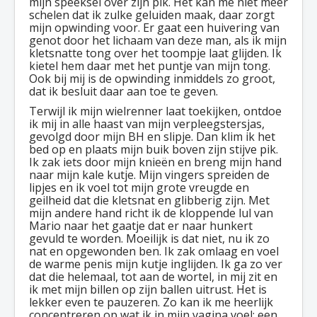
mijn speeksel over zijn pik. Het kan me niet meer
schelen dat ik zulke geluiden maak, daar zorgt
mijn opwinding voor. Er gaat een huivering van
genot door het lichaam van deze man, als ik mijn
kletsnatte tong over het toompje laat glijden. Ik
kietel hem daar met het puntje van mijn tong.
Ook bij mij is de opwinding inmiddels zo groot,
dat ik besluit daar aan toe te geven.
Terwijl ik mijn wielrenner laat toekijken, ontdoe
ik mij in alle haast van mijn verpleegstersjas,
gevolgd door mijn BH en slipje. Dan klim ik het
bed op en plaats mijn buik boven zijn stijve pik.
Ik zak iets door mijn knieën en breng mijn hand
naar mijn kale kutje. Mijn vingers spreiden de
lipjes en ik voel tot mijn grote vreugde en
geilheid dat die kletsnat en glibberig zijn. Met
mijn andere hand richt ik de kloppende lul van
Mario naar het gaatje dat er naar hunkert
gevuld te worden. Moeilijk is dat niet, nu ik zo
nat en opgewonden ben. Ik zak omlaag en voel
de warme penis mijn kutje inglijden. Ik ga zo ver
dat die helemaal, tot aan de wortel, in mij zit en
ik met mijn billen op zijn ballen uitrust. Het is
lekker even te pauzeren. Zo kan ik me heerlijk
concentreren op wat ik in mijn vagina voel; een