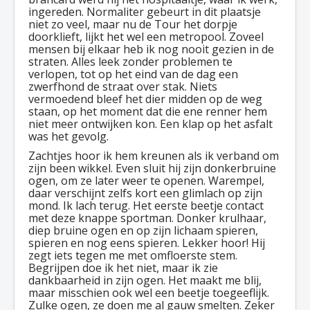
ingereden. Normaliter gebeurt in dit plaatsje
niet zo veel, maar nu de Tour het dorpje
doorklieft, lijkt het wel een metropool. Zoveel
mensen bij elkaar heb ik nog nooit gezien in de
straten. Alles leek zonder problemen te
verlopen, tot op het eind van de dag een
zwerfhond de straat over stak. Niets
vermoedend bleef het dier midden op de weg
staan, op het moment dat die ene renner hem
niet meer ontwijken kon. Een klap op het asfalt
was het gevolg.
Zachtjes hoor ik hem kreunen als ik verband om
zijn been wikkel. Even sluit hij zijn donkerbruine
ogen, om ze later weer te openen. Warempel,
daar verschijnt zelfs kort een glimlach op zijn
mond. Ik lach terug. Het eerste beetje contact
met deze knappe sportman. Donker krulhaar,
diep bruine ogen en op zijn lichaam spieren,
spieren en nog eens spieren. Lekker hoor! Hij
zegt iets tegen me met omfloerste stem.
Begrijpen doe ik het niet, maar ik zie
dankbaarheid in zijn ogen. Het maakt me blij,
maar misschien ook wel een beetje toegeeflijk.
Zulke ogen, ze doen me al gauw smelten. Zeker