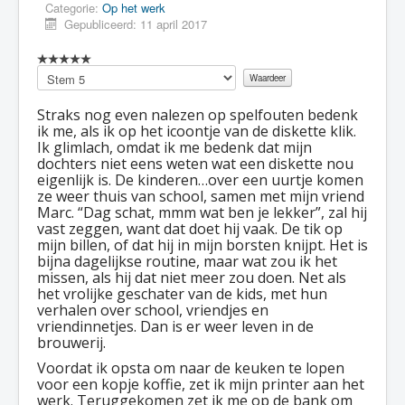
Categorie:
Op het werk
Gepubliceerd: 11 april 2017
Voeg
waardering
toe
Straks nog even nalezen op spelfouten bedenk
ik me, als ik op het icoontje van de diskette klik.
Ik glimlach, omdat ik me bedenk dat mijn
dochters niet eens weten wat een diskette nou
eigenlijk is. De kinderen…over een uurtje komen
ze weer thuis van school, samen met mijn vriend
Marc. “Dag schat, mmm wat ben je lekker”, zal hij
vast zeggen, want dat doet hij vaak. De tik op
mijn billen, of dat hij in mijn borsten knijpt. Het is
bijna dagelijkse routine, maar wat zou ik het
missen, als hij dat niet meer zou doen. Net als
het vrolijke geschater van de kids, met hun
verhalen over school, vriendjes en
vriendinnetjes. Dan is er weer leven in de
brouwerij.
Voordat ik opsta om naar de keuken te lopen
voor een kopje koffie, zet ik mijn printer aan het
werk. Teruggekomen zet ik me op de bank om