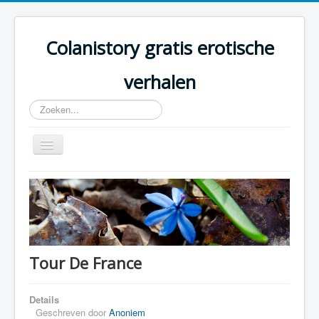
Colanistory gratis erotische
verhalen
Zoeken...
Schakelen
navigatie
Colanistory.eu - Erotische verhalen - Home
Tour De France
Details
Geschreven door
Anoniem