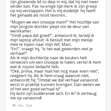
zijn gloeiende lid zo diep in mij, dat hij niet meer
verder kan. Pas na enige tijd merk ik zijn greep
op mij verslappen. Het is mij duidelijk: hij heeft
het gehaald als nooit tevoren…
“Mogen we een snoepje mam?” Het hoofdje van
mijn jongste dochter piept om de deur van
werkkamer.
“Vindt papa dat goed?”, antwoord ik, terwijl ik
mijn laptop afsluit. Ik besluit met mijn meisje
mee te lopen naar mijn lief, Marc.
“En?”, vraagt hij, “is het wat geworden met je
verhaal?”
Als ik mijn dochtertje naar de keuken heb
verwezen om een snoepje te halen, vertel ik hem
wat ik zojuist bedacht heb.
“Oké, prima, maar mail het nog maar even niet”,
reageert hij. Als ik hem vraag waarom niet,
antwoordt hij; “Omdat we dat verhaal vanavond
eerst in praktijk kunnen brengen. Dan weten we
of het een goed verhaal is!”
Hij lacht zijn bulderende lach. En ik? Ik verheug
me op vanavond!
Hits: 7549