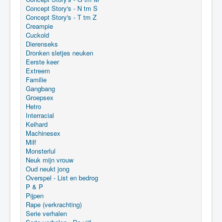
Concept Story's - N tm S
Concept Story's - T tm Z
Creampie
Cuckold
Dierenseks
Dronken sletjes neuken
Eerste keer
Extreem
Familie
Gangbang
Groepsex
Hetro
Interracial
Keihard
Machinesex
Milf
Monsterlul
Neuk mijn vrouw
Oud neukt jong
Overspel - List en bedrog
P & P
Pijpen
Rape (verkrachting)
Serie verhalen