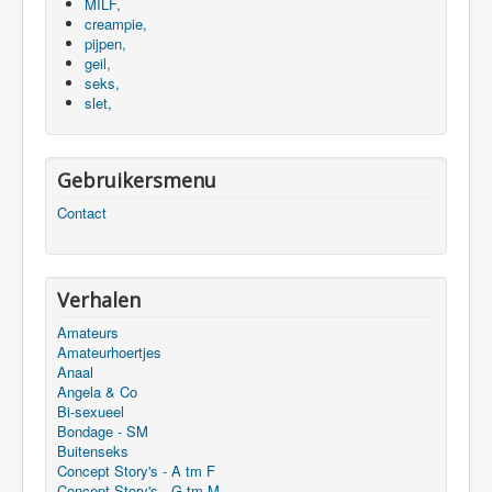
MILF,
creampie,
pijpen,
geil,
seks,
slet,
Gebruikersmenu
Contact
Verhalen
Amateurs
Amateurhoertjes
Anaal
Angela & Co
Bi-sexueel
Bondage - SM
Buitenseks
Concept Story's - A tm F
Concept Story's - G tm M