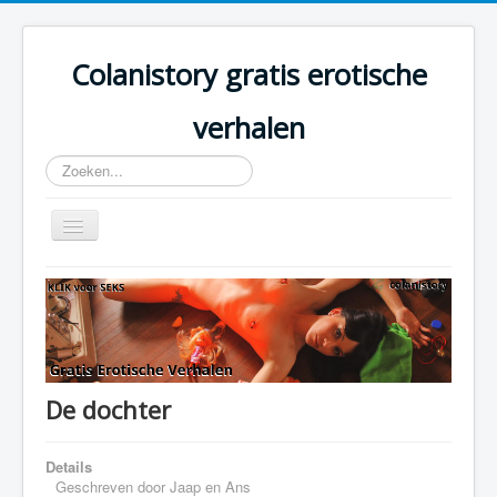
Colanistory gratis erotische
verhalen
Zoeken...
Schakelen
navigatie
Colanistory.eu - Erotische verhalen - Home
De dochter
Details
Geschreven door
Jaap en Ans