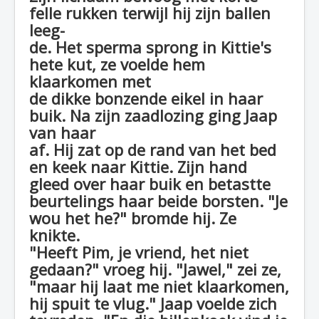
felle rukken terwijl hij zijn ballen
leeg-
de. Het sperma sprong in Kittie's
hete kut, ze voelde hem
klaarkomen met
de dikke bonzende eikel in haar
buik. Na zijn zaadlozing ging Jaap
van haar
af. Hij zat op de rand van het bed
en keek naar Kittie. Zijn hand
gleed over haar buik en betastte
beurtelings haar beide borsten. "Je
wou het he?" bromde hij. Ze
knikte.
"Heeft Pim, je vriend, het niet
gedaan?" vroeg hij. "Jawel," zei ze,
"maar hij laat me niet klaarkomen,
hij spuit te vlug." Jaap voelde zich