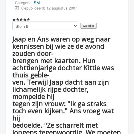
Categorie:
SM
Gepubliceerd: 12 augustus 2007
Voeg
waardering
toe
Jaap en Ans waren op weg naar
kennissen bij wie ze de avond
zouden door-
brengen met kaarten. Hun
achttienjarige dochter Kittie was
thuis geble-
ven. Terwijl Jaap dacht aan zijn
lichamelijk rijpe dochter,
mompelde hij
tegen zijn vrouw: "Ik ga straks
toch even kijken." Ans vroeg wat
hij
bedoelde. "Ze scharrelt met
jongens tegenwoordig. We moeten