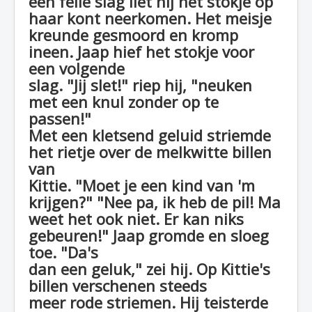
een felle slag liet hij het stokje op
haar kont neerkomen. Het meisje
kreunde gesmoord en kromp
ineen. Jaap hief het stokje voor
een volgende
slag. "Jij slet!" riep hij, "neuken
met een knul zonder op te
passen!"
Met een kletsend geluid striemde
het rietje over de melkwitte billen
van
Kittie. "Moet je een kind van 'm
krijgen?" "Nee pa, ik heb de pil! Ma
weet het ook niet. Er kan niks
gebeuren!" Jaap gromde en sloeg
toe. "Da's
dan een geluk," zei hij. Op Kittie's
billen verschenen steeds
meer rode striemen. Hij teisterde