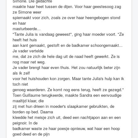
Simone. Die gedachte
maakte haar heet tussen de dijen. Voor haar geestesoog zag
ze Simone weer
spiernaakt voor zich, zoals ze over haar heengebogen stond
en haar
masturbeerde...
"Tante Julia is vandaag geweest", ging haar moeder voort. "Ze
heeft het huis
aan kant gemaakt, gestoft en de badkamer schoongemaakt...
Je vader vertelde
me, dat ze zich de hele dag uit de naad heeft gewerkt. Ze is
nog maar net weg.
Je vader brengt haar even thuis. Het zou natuurlijk beter zijn
als ik zelf
voor het huishouden kon zorgen. Maar tante Julia's hulp kan ik
toch niet
genoeg waarderen. Ze komt nog eens terug, heeft ze gezegd."
Toen Guillaume terugkeerde, maakte Sandra een eenvoudige
maaltijd klaar, die
zij met hun drieen in moeder's slaapkamer gebruikten, de
borden op bed. Daarna
kleedde het meisje zich uit, deed een nachtjapon aan en een
peignoir. In de
badkamer waste ze haar poesje opnieuw, wat haar een hoop
goed deed en de pijn