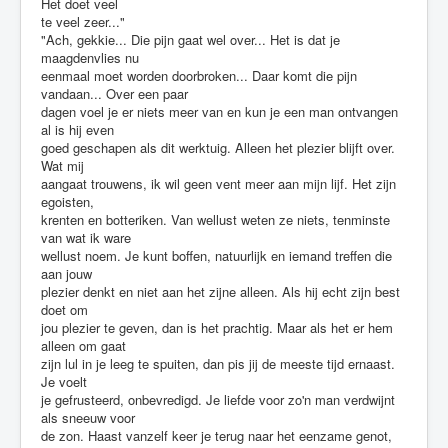
Het doet veel
te veel zeer..."
"Ach, gekkie... Die pijn gaat wel over... Het is dat je
maagdenvlies nu
eenmaal moet worden doorbroken... Daar komt die pijn
vandaan... Over een paar
dagen voel je er niets meer van en kun je een man ontvangen
al is hij even
goed geschapen als dit werktuig. Alleen het plezier blijft over.
Wat mij
aangaat trouwens, ik wil geen vent meer aan mijn lijf. Het zijn
egoisten,
krenten en botteriken. Van wellust weten ze niets, tenminste
van wat ik ware
wellust noem. Je kunt boffen, natuurlijk en iemand treffen die
aan jouw
plezier denkt en niet aan het zijne alleen. Als hij echt zijn best
doet om
jou plezier te geven, dan is het prachtig. Maar als het er hem
alleen om gaat
zijn lul in je leeg te spuiten, dan pis jij de meeste tijd ernaast.
Je voelt
je gefrusteerd, onbevredigd. Je liefde voor zo'n man verdwijnt
als sneeuw voor
de zon. Haast vanzelf keer je terug naar het eenzame genot,