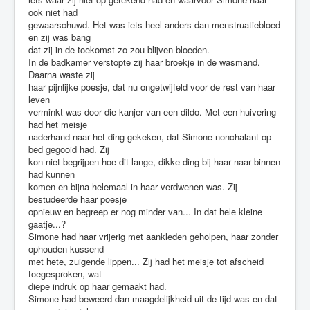
ook niet had
4
gewaarschuwd. Het was iets heel anders dan menstruatiebloed
en zij was bang
/
dat zij in de toekomst zo zou blijven bloeden.
In de badkamer verstopte zij haar broekje in de wasmand.
5
Daarna waste zij
haar pijnlijke poesje, dat nu ongetwijfeld voor de rest van haar
leven
verminkt was door die kanjer van een dildo. Met een huivering
had het meisje
naderhand naar het ding gekeken, dat Simone nonchalant op
bed gegooid had. Zij
kon niet begrijpen hoe dit lange, dikke ding bij haar naar binnen
had kunnen
komen en bijna helemaal in haar verdwenen was. Zij
bestudeerde haar poesje
opnieuw en begreep er nog minder van... In dat hele kleine
gaatje...?
Simone had haar vrijerig met aankleden geholpen, haar zonder
ophouden kussend
met hete, zuigende lippen... Zij had het meisje tot afscheid
toegesproken, wat
diepe indruk op haar gemaakt had.
Simone had beweerd dan maagdelijkheid uit de tijd was en dat