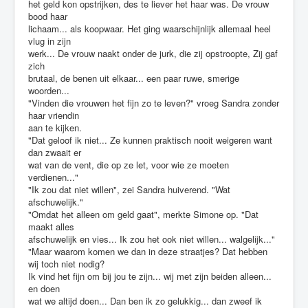
het geld kon opstrijken, des te liever het haar was. De vrouw
bood haar
lichaam... als koopwaar. Het ging waarschijnlijk allemaal heel
vlug in zijn
werk... De vrouw naakt onder de jurk, die zij opstroopte, Zij gaf
zich
brutaal, de benen uit elkaar... een paar ruwe, smerige
woorden...
"Vinden die vrouwen het fijn zo te leven?" vroeg Sandra zonder
haar vriendin
aan te kijken.
"Dat geloof ik niet... Ze kunnen praktisch nooit weigeren want
dan zwaait er
wat van de vent, die op ze let, voor wie ze moeten
verdienen..."
"Ik zou dat niet willen", zei Sandra huiverend. "Wat
afschuwelijk."
"Omdat het alleen om geld gaat", merkte Simone op. "Dat
maakt alles
afschuwelijk en vies... Ik zou het ook niet willen... walgelijk..."
"Maar waarom komen we dan in deze straatjes? Dat hebben
wij toch niet nodig?
Ik vind het fijn om bij jou te zijn... wij met zijn beiden alleen...
en doen
wat we altijd doen... Dan ben ik zo gelukkig... dan zweef ik