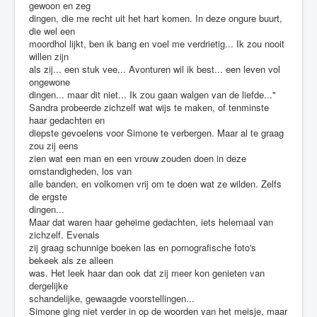
gewoon en zeg
dingen, die me recht uit het hart komen. In deze ongure buurt,
die wel een
moordhol lijkt, ben ik bang en voel me verdrietig... Ik zou nooit
willen zijn
als zij... een stuk vee... Avonturen wil ik best... een leven vol
ongewone
dingen... maar dit niet... Ik zou gaan walgen van de liefde..."
Sandra probeerde zichzelf wat wijs te maken, of tenminste
haar gedachten en
diepste gevoelens voor Simone te verbergen. Maar al te graag
zou zij eens
zien wat een man en een vrouw zouden doen in deze
omstandigheden, los van
alle banden, en volkomen vrij om te doen wat ze wilden. Zelfs
de ergste
dingen...
Maar dat waren haar geheime gedachten, iets helemaal van
zichzelf. Evenals
zij graag schunnige boeken las en pornografische foto's
bekeek als ze alleen
was. Het leek haar dan ook dat zij meer kon genieten van
dergelijke
schandelijke, gewaagde voorstellingen...
Simone ging niet verder in op de woorden van het meisje, maar