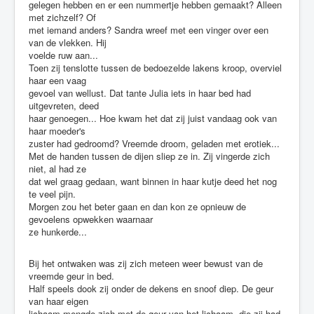
gelegen hebben en er een nummertje hebben gemaakt? Alleen
met zichzelf? Of
met iemand anders? Sandra wreef met een vinger over een
van de vlekken. Hij
voelde ruw aan...
Toen zij tenslotte tussen de bedoezelde lakens kroop, overviel
haar een vaag
gevoel van wellust. Dat tante Julia iets in haar bed had
uitgevreten, deed
haar genoegen... Hoe kwam het dat zij juist vandaag ook van
haar moeder's
zuster had gedroomd? Vreemde droom, geladen met erotiek...
Met de handen tussen de dijen sliep ze in. Zij vingerde zich
niet, al had ze
dat wel graag gedaan, want binnen in haar kutje deed het nog
te veel pijn.
Morgen zou het beter gaan en dan kon ze opnieuw de
gevoelens opwekken waarnaar
ze hunkerde...
Bij het ontwaken was zij zich meteen weer bewust van de
vreemde geur in bed.
Half speels dook zij onder de dekens en snoof diep. De geur
van haar eigen
lichaam mengde zich met de geur van het lichaam, die zij had