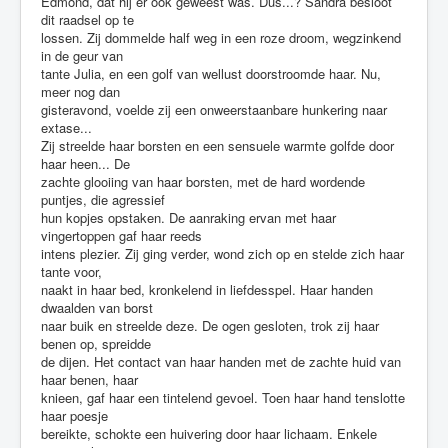
Edmond, dat hij er ook geweest was. Dus...? Sandra besloot
dit raadsel op te
lossen. Zij dommelde half weg in een roze droom, wegzinkend
in de geur van
tante Julia, en een golf van wellust doorstroomde haar. Nu,
meer nog dan
gisteravond, voelde zij een onweerstaanbare hunkering naar
extase...
Zij streelde haar borsten en een sensuele warmte golfde door
haar heen... De
zachte glooiing van haar borsten, met de hard wordende
puntjes, die agressief
hun kopjes opstaken. De aanraking ervan met haar
vingertoppen gaf haar reeds
intens plezier. Zij ging verder, wond zich op en stelde zich haar
tante voor,
naakt in haar bed, kronkelend in liefdesspel. Haar handen
dwaalden van borst
naar buik en streelde deze. De ogen gesloten, trok zij haar
benen op, spreidde
de dijen. Het contact van haar handen met de zachte huid van
haar benen, haar
knieen, gaf haar een tintelend gevoel. Toen haar hand tenslotte
haar poesje
bereikte, schokte een huivering door haar lichaam. Enkele