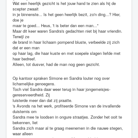
Wat een heerlijk gezicht is het jouw hand te zien als hij de
scepter zwaait
in je binnenste... Is het geen heerlijk bezit, zo'n ding...? Hier,
doe je
maar te goed... Heus, 't is beter dan een man..."
Maar dit keer waren Sandra's gedachten niet bij haar vriendin.
Terwijl ze
de brand in haar lichaam pompend bluste, verbeelde zij zich
dat er een man
op haar lag, die haar kuste en met soepele slagen liefde met
haar bedreef.
Alleen, tot dusver, had de man nog geen gezicht.
Op kantoor spraken Simone en Sandra louter nog over
lichamelijke genoegens.
Toch viel Sandra daar weer terug in haar jongemeisjes-
gereserveerdheid. Zij
luisterde meer dan dat zij praatte.
's Avonds na het werk, profiteerde Simone van de invallende
duisternis om
Sandra mee te loodsen in ongure straatjes. Zonder het ooit te
bekennen, liet
Sandra zich maar al te graag meenemen in die nauwe stegen,
waar alleen