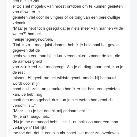
een meisje zich
er zo snel mogelijk van moest ontdoen om te kunnen genieten
van al wat er te
genieten viel door de vingers of de tong van een bereidwillige
vriendin.
"Maar je hebt toch gezegd dat je niets meer van mannen wilde
weten?" had het
meisje tegengeworpen.
"Dat is zo... maar juist daarom heb ik je helemaal het gevoel
gegeven dat de
penis van een man bij je kan veroorzaken, zonder de last die
de aanwezigheid
van zo'n kerel zelf meebrengt. Als je dit ding maar hebt, kun je
de rest
missen. Hij geeft me het wildste genot, omdat hij bestuurd
wordt door mijn
hand en ik zelf kan uitmaken hoe ik er het best van genieten
kan. Je hebt nog
nooit een man gehad, dus kun je niet weten hoe groot dit
verschil is..."
"Maar... nu je het dan bij mij gedaan hebt..."
"Ik je ontmaagd heb..."
"Nu je me ontmaagd hebt... zal ik nu ook nog naar een man
verlangen? Het lijkt
me toe dat, dat ik een pijn als zonet niet meer zal overleven...