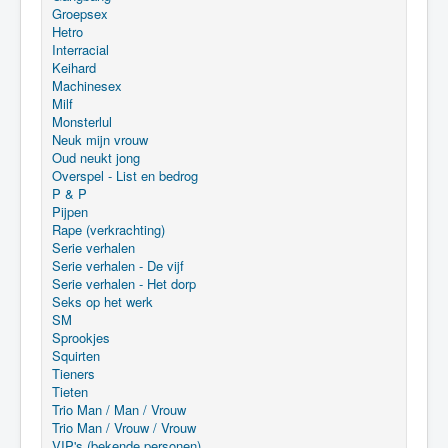
Groepsex
Hetro
Interracial
Keihard
Machinesex
Milf
Monsterlul
Neuk mijn vrouw
Oud neukt jong
Overspel - List en bedrog
P & P
Pijpen
Rape (verkrachting)
Serie verhalen
Serie verhalen - De vijf
Serie verhalen - Het dorp
Seks op het werk
SM
Sprookjes
Squirten
Tieners
Tieten
Trio Man / Man / Vrouw
Trio Man / Vrouw / Vrouw
VIP's (bekende personen)