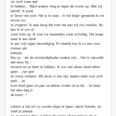
om toch maar wat
te hebben... Want anders vlieg je tegen de muren op. Wat mij
betreft, ik praat
er liever niet over. Het is te naar... In het begin geneerde ik me
ervoor om
te vingeren. Ik was bang dat men het aan mij zou merken, Nu
ben ik er min of
meer trots op. Ik voel me nauwelijks meer schuldig. Het enige
waar ik aan denk
is aan mijn eigen bevrediging. En daarbij kan ik nu een man
missen als
kiespijn.
Nou ja... als de omstandigheden anders zijn... Het is natuurlijk
wel eens fijn
iemand om je heen te hebben. Ik zou niet alleen dood willen
gaan... van god
en mens verlaten. Wij leven in een tijd, waarin ieder voor zich
leeft... Je
kunt dood gaan en pas na weken vinden ze je lijk... Je leest
het elke dag in
de krant..."
Lekker is het om zo zonder slipje te lopen, dacht Sandra. Je
voelt je poesje
zo, je warme dijen, je billen die tegen elkaar wrijven als je