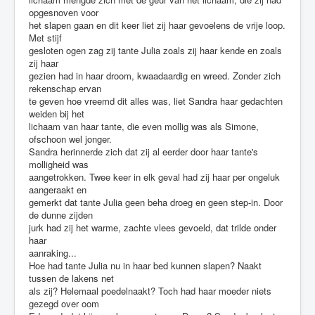
opgesnoven voor
het slapen gaan en dit keer liet zij haar gevoelens de vrije loop.
Met stijf
gesloten ogen zag zij tante Julia zoals zij haar kende en zoals
zij haar
gezien had in haar droom, kwaadaardig en wreed. Zonder zich
rekenschap ervan
te geven hoe vreemd dit alles was, liet Sandra haar gedachten
weiden bij het
lichaam van haar tante, die even mollig was als Simone,
ofschoon wel jonger.
Sandra herinnerde zich dat zij al eerder door haar tante's
molligheid was
aangetrokken. Twee keer in elk geval had zij haar per ongeluk
aangeraakt en
gemerkt dat tante Julia geen beha droeg en geen step-in. Door
de dunne zijden
jurk had zij het warme, zachte vlees gevoeld, dat trilde onder
haar
aanraking...
Hoe had tante Julia nu in haar bed kunnen slapen? Naakt
tussen de lakens net
als zij? Helemaal poedelnaakt? Toch had haar moeder niets
gezegd over oom