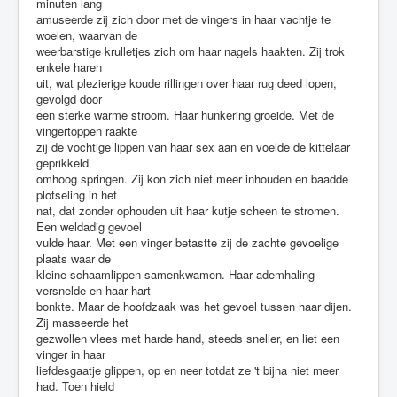
minuten lang
amuseerde zij zich door met de vingers in haar vachtje te
woelen, waarvan de
weerbarstige krulletjes zich om haar nagels haakten. Zij trok
enkele haren
uit, wat plezierige koude rillingen over haar rug deed lopen,
gevolgd door
een sterke warme stroom. Haar hunkering groeide. Met de
vingertoppen raakte
zij de vochtige lippen van haar sex aan en voelde de kittelaar
geprikkeld
omhoog springen. Zij kon zich niet meer inhouden en baadde
plotseling in het
nat, dat zonder ophouden uit haar kutje scheen te stromen.
Een weldadig gevoel
vulde haar. Met een vinger betastte zij de zachte gevoelige
plaats waar de
kleine schaamlippen samenkwamen. Haar ademhaling
versnelde en haar hart
bonkte. Maar de hoofdzaak was het gevoel tussen haar dijen.
Zij masseerde het
gezwollen vlees met harde hand, steeds sneller, en liet een
vinger in haar
liefdesgaatje glippen, op en neer totdat ze 't bijna niet meer
had. Toen hield