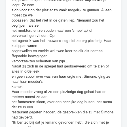
loopt. Ze nam
zich voor zich dat plezier zo vaak mogelijk te gunnen. Alleen
moest ze wel
oppassen, dat het niet in de gaten liep. Niemand zou het
begrijpen, als ze
het merkten, en ze zouden haar een 'smeerlap' of
perverselingen vinden. Op
het ogenblik was het trouwens nog niet zo erg plezierig. Haar
kutlippen waren
opgezwollen en voelde wel twee keer zo dik als normaal.
Bepaalde bewegingen
veroorzaakten scheuten van pijn...
Nadat zij zich in de spiegel had geobserveerd om te zien of
alles in orde leek
en geen spoor over was van haar orgie met Simone, ging ze
naar haar moeder's
kamer.
Haar moeder vroeg of ze een plezierige dag gehad had en
meteen moest ze aan
het fantaseren slaan, over een heerlijke dag buiten, het menu
dat ze in een
restaurant gegeten hadden, de gesprekken die zij met Simone
had gevoerd.
"Ik ben zo blij dat je iemand gevonden hebt, die zich met je