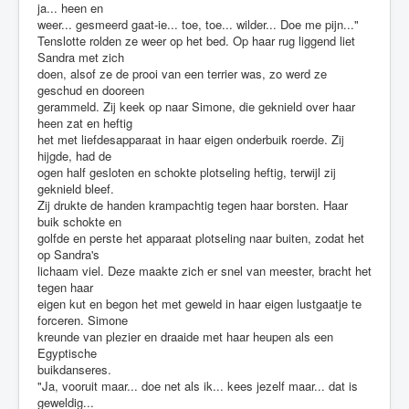
ja... heen en
weer... gesmeerd gaat-ie... toe, toe... wilder... Doe me pijn..."
Tenslotte rolden ze weer op het bed. Op haar rug liggend liet
Sandra met zich
doen, alsof ze de prooi van een terrier was, zo werd ze
geschud en dooreen
gerammeld. Zij keek op naar Simone, die geknield over haar
heen zat en heftig
het met liefdesapparaat in haar eigen onderbuik roerde. Zij
hijgde, had de
ogen half gesloten en schokte plotseling heftig, terwijl zij
geknield bleef.
Zij drukte de handen krampachtig tegen haar borsten. Haar
buik schokte en
golfde en perste het apparaat plotseling naar buiten, zodat het
op Sandra's
lichaam viel. Deze maakte zich er snel van meester, bracht het
tegen haar
eigen kut en begon het met geweld in haar eigen lustgaatje te
forceren. Simone
kreunde van plezier en draaide met haar heupen als een
Egyptische
buikdanseres.
"Ja, vooruit maar... doe net als ik... kees jezelf maar... dat is
geweldig...