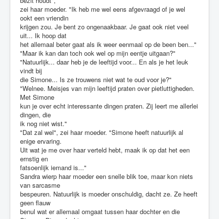
bezit houdt",
zei haar moeder. "Ik heb me wel eens afgevraagd of je wel
ookt een vriendin
krijgen zou. Je bent zo ongenaakbaar. Je gaat ook niet veel
uit... Ik hoop dat
het allemaal beter gaat als ik weer eenmaal op de been ben..."
"Maar ik kan dan toch ook wel op mijn eentje uitgaan?"
"Natuurlijk... daar heb je de leeftijd voor... En als je het leuk
vindt bij
die Simone... Is ze trouwens niet wat te oud voor je?"
"Welnee. Meisjes van mijn leeftijd praten over pietluttigheden.
Met Simone
kun je over echt interessante dingen praten. Zij leert me allerlei
dingen, die
ik nog niet wist."
"Dat zal wel", zei haar moeder. "Simone heeft natuurlijk al
enige ervaring.
Uit wat je me over haar verteld hebt, maak ik op dat het een
ernstig en
fatsoenlijk iemand is..."
Sandra wierp haar moeder een snelle blik toe, maar kon niets
van sarcasme
bespeuren. Natuurlijk is moeder onschuldig, dacht ze. Ze heeft
geen flauw
benul wat er allemaal omgaat tussen haar dochter en die