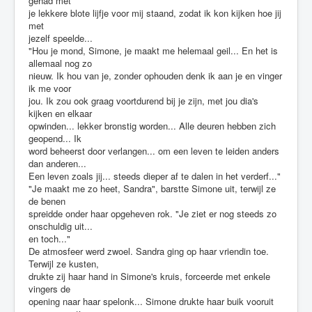
gehad met
je lekkere blote lijfje voor mij staand, zodat ik kon kijken hoe jij
met
jezelf speelde...
"Hou je mond, Simone, je maakt me helemaal geil... En het is
allemaal nog zo
nieuw. Ik hou van je, zonder ophouden denk ik aan je en vinger
ik me voor
jou. Ik zou ook graag voortdurend bij je zijn, met jou dia's
kijken en elkaar
opwinden... lekker bronstig worden... Alle deuren hebben zich
geopend... Ik
word beheerst door verlangen... om een leven te leiden anders
dan anderen...
Een leven zoals jij... steeds dieper af te dalen in het verderf..."
"Je maakt me zo heet, Sandra", barstte Simone uit, terwijl ze
de benen
spreidde onder haar opgeheven rok. "Je ziet er nog steeds zo
onschuldig uit...
en toch..."
De atmosfeer werd zwoel. Sandra ging op haar vriendin toe.
Terwijl ze kusten,
drukte zij haar hand in Simone's kruis, forceerde met enkele
vingers de
opening naar haar spelonk... Simone drukte haar buik vooruit