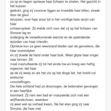
ze op en begon opnieuw haar lichaam te strelen. Het gezicht in
het kussen
gedrukt, ging zij voorover liggen en kneedde haar billen, streek
door de gleuf
ertussen, over haar anus tot in het vochtige hete ravijn van
haar
schaamspleet. Zij stelde zich voor dat zij op het lichaam van
Simone lag en
onderging de verwelkomende warmte en de opwindende
woorden van haar vriendin.
Opnieuw kon ze geen weerstand bieden aan de gevoelens, die
haar overstelpten
en zij duwde de hand onder haar buik. Weer glipte haar vinger
naar binnen. Dit
maal masturbeerde zij tot het einde toe en kreeg een heftig
orgasme, dat haar
op de zij wierp en als het vis op het droge liet, het hoofd vol
erotische
voorstellingen.
Die hele ochtend had ze droomogen, de ledematen gevangen
in een heerlijke
loomheid. Zij nam een bad en masseerde zich met een
wrijfhandschoen, waardoor
zij weer wat op verhaal kwam. Na het eten ging zij naar
Simone, die haar met