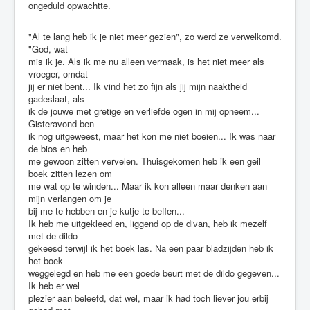
ongeduld opwachtte.
"Al te lang heb ik je niet meer gezien", zo werd ze verwelkomd.
"God, wat
mis ik je. Als ik me nu alleen vermaak, is het niet meer als
vroeger, omdat
jij er niet bent... Ik vind het zo fijn als jij mijn naaktheid
gadeslaat, als
ik de jouwe met gretige en verliefde ogen in mij opneem...
Gisteravond ben
ik nog uitgeweest, maar het kon me niet boeien... Ik was naar
de bios en heb
me gewoon zitten vervelen. Thuisgekomen heb ik een geil
boek zitten lezen om
me wat op te winden... Maar ik kon alleen maar denken aan
mijn verlangen om je
bij me te hebben en je kutje te beffen...
Ik heb me uitgekleed en, liggend op de divan, heb ik mezelf
met de dildo
gekeesd terwijl ik het boek las. Na een paar bladzijden heb ik
het boek
weggelegd en heb me een goede beurt met de dildo gegeven...
Ik heb er wel
plezier aan beleefd, dat wel, maar ik had toch liever jou erbij