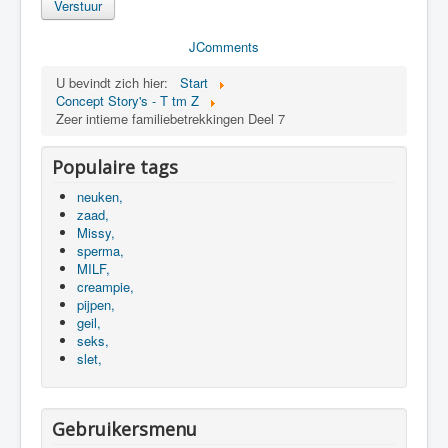
Verstuur
JComments
U bevindt zich hier:
Start
Concept Story's - T tm Z
Zeer intieme familiebetrekkingen Deel 7
Populaire tags
neuken,
zaad,
Missy,
sperma,
MILF,
creampie,
pijpen,
geil,
seks,
slet,
Gebruikersmenu