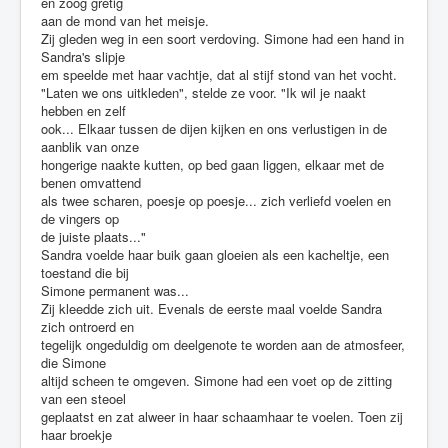
en zoog gretig
aan de mond van het meisje.
Zij gleden weg in een soort verdoving. Simone had een hand in
Sandra's slipje
em speelde met haar vachtje, dat al stijf stond van het vocht.
"Laten we ons uitkleden", stelde ze voor. "Ik wil je naakt
hebben en zelf
ook... Elkaar tussen de dijen kijken en ons verlustigen in de
aanblik van onze
hongerige naakte kutten, op bed gaan liggen, elkaar met de
benen omvattend
als twee scharen, poesje op poesje... zich verliefd voelen en
de vingers op
de juiste plaats..."
Sandra voelde haar buik gaan gloeien als een kacheltje, een
toestand die bij
Simone permanent was...
Zij kleedde zich uit. Evenals de eerste maal voelde Sandra
zich ontroerd en
tegelijk ongeduldig om deelgenote te worden aan de atmosfeer,
die Simone
altijd scheen te omgeven. Simone had een voet op de zitting
van een steoel
geplaatst en zat alweer in haar schaamhaar te voelen. Toen zij
haar broekje