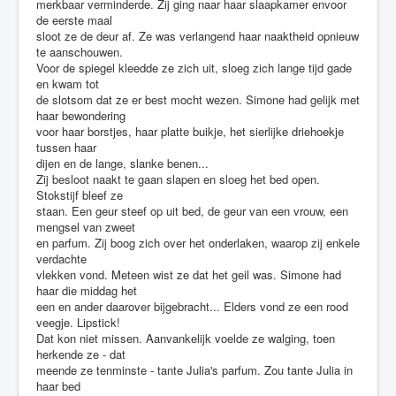
merkbaar verminderde. Zij ging naar haar slaapkamer envoor
de eerste maal
sloot ze de deur af. Ze was verlangend haar naaktheid opnieuw
te aanschouwen.
Voor de spiegel kleedde ze zich uit, sloeg zich lange tijd gade
en kwam tot
de slotsom dat ze er best mocht wezen. Simone had gelijk met
haar bewondering
voor haar borstjes, haar platte buikje, het sierlijke driehoekje
tussen haar
dijen en de lange, slanke benen...
Zij besloot naakt te gaan slapen en sloeg het bed open.
Stokstijf bleef ze
staan. Een geur steef op uit bed, de geur van een vrouw, een
mengsel van zweet
en parfum. Zij boog zich over het onderlaken, waarop zij enkele
verdachte
vlekken vond. Meteen wist ze dat het geil was. Simone had
haar die middag het
een en ander daarover bijgebracht... Elders vond ze een rood
veegje. Lipstick!
Dat kon niet missen. Aanvankelijk voelde ze walging, toen
herkende ze - dat
meende ze tenminste - tante Julia's parfum. Zou tante Julia in
haar bed