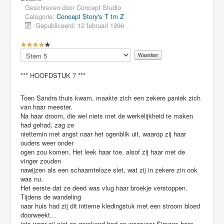
Geschreven door
Concept Studio
Categorie:
Concept Story's T tm Z
Gepubliceerd: 12 februari 1996
G
e
Voeg
b
waardering
r
toe
*** HOOFDSTUK 7 ***
u
i
k
Toen Sandra thuis kwam, maakte zich een zekere paniek zich
e
van haar meester.
r
Na haar droom, die wel niets met de werkelijkheid te maken
s
had gehad, zag ze
w
niettemin met angst naar het ogenblik uit, waarop zij haar
a
ouders weer onder
a
ogen zou komen. Het leek haar toe, alsof zij haar met de
r
vinger zouden
d
nawijzen als een schaamteloze slet, wat zij in zekere zin ook
e
was nu.
r
Het eerste dat ze deed was vlug haar broekje verstoppen.
i
Tijdens de wandeling
n
naar huis had zij dit intieme kledingstuk met een stroom bloed
g
doorweekt...
:
iets waar zij niet op gerekend had en waarvoor Simone haar