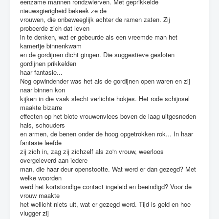
eenzame mannen rondzwierven. Met geprikkelde
nieuwsgierigheid bekeek ze de
vrouwen, die onbeweeglijk achter de ramen zaten. Zij
probeerde zich dat leven
in te denken, wat er gebeurde als een vreemde man het
kamertje binnenkwam
en de gordijnen dicht gingen. Die suggestieve gesloten
gordijnen prikkelden
haar fantasie...
Nog opwindender was het als de gordijnen open waren en zij
naar binnen kon
kijken in die vaak slecht verlichte hokjes. Het rode schijnsel
maakte bizarre
effecten op het blote vrouwenvlees boven de laag uitgesneden
hals, schouders
en armen, de benen onder de hoog opgetrokken rok... In haar
fantasie leefde
zij zich in, zag zij zichzelf als zo'n vrouw, weerloos
overgeleverd aan iedere
man, die haar deur openstootte. Wat werd er dan gezegd? Met
welke woorden
werd het kortstondige contact ingeleid en beeindigd? Voor de
vrouw maakte
het wellicht niets uit, wat er gezegd werd. Tijd is geld en hoe
vlugger zij