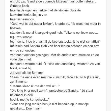
uittrok, zag Sandra de vuurrode kittelaar naar buiten steken.
Simone keek
haar in de ogen en harkte met de vingers door de
kurketrekkerkrulletjes van
haar schaambos.
"God, wat is dat super lekker", knorde ze. "Ik weet niet meer in
hoeveel
standen ik me al klaargevingerd heb. Telkens opnieuw weer...
Kijk m'n knopje
toch eens. Hoe brutaal hij de kop opsteekt. Is-ie niet schattig?"
Intussen had Sandra zich van haar kleren ontdaan en een arm
om de schouders
van haar vriendin geslagen. Met de andere arm streelde ze de
volle dijen met
de zachte warme huid. Dit was een aanraking, waarvan ze veel
hield, zowel bij
zichzelf als bij Simone.
"Kees me eens even met die kunstpik, terwijl ik zo blijf staan",
zei Simone.
"Daarna kleed ik me dan wel uit..."
"Die krijg ik er nooit zo in", protesteerde Sandra. "Je staat
helemaal in een
bocht, met je kut scheef..."
"Voor een jong meisje ben je niet bepaald op je mondje
gevallen... Doe maar