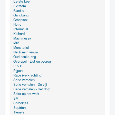
Eerste keer
Extreem
Familie
Gangbang
Groepsex
Hetro
Interracial
Keihard
Machinesex
Milf
Monsterlul
Neuk mijn vrouw
Oud neukt jong
Overspel - List en bedrog
P & P
Pijpen
Rape (verkrachting)
Serie verhalen
Serie verhalen - De vijf
Serie verhalen - Het dorp
Seks op het werk
SM
Sprookjes
Squirten
Tieners