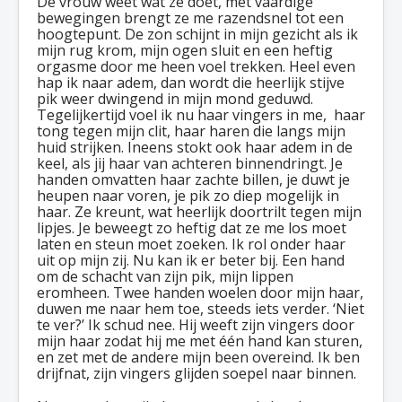
De vrouw weet wat ze doet, met vaardige
bewegingen brengt ze me razendsnel tot een
hoogtepunt. De zon schijnt in mijn gezicht als ik
mijn rug krom, mijn ogen sluit en een heftig
orgasme door me heen voel trekken. Heel even
hap ik naar adem, dan wordt die heerlijk stijve
pik weer dwingend in mijn mond geduwd.
Tegelijkertijd voel ik nu haar vingers in me, haar
tong tegen mijn clit, haar haren die langs mijn
huid strijken. Ineens stokt ook haar adem in de
keel, als jij haar van achteren binnendringt. Je
handen omvatten haar zachte billen, je duwt je
heupen naar voren, je pik zo diep mogelijk in
haar. Ze kreunt, wat heerlijk doortrilt tegen mijn
lipjes. Je beweegt zo heftig dat ze me los moet
laten en steun moet zoeken. Ik rol onder haar
uit op mijn zij. Nu kan ik er beter bij. Een hand
om de schacht van zijn pik, mijn lippen
eromheen. Twee handen woelen door mijn haar,
duwen me naar hem toe, steeds iets verder. ‘Niet
te ver?’ Ik schud nee. Hij weeft zijn vingers door
mijn haar zodat hij me met één hand kan sturen,
en zet met de andere mijn been overeind. Ik ben
drijfnat, zijn vingers glijden soepel naar binnen.