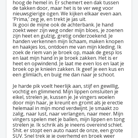
hoog de hemel in. Er schemert een dak tussen
de takken door, maar het is te ver weg voor
nieuwsgierige ogen. We kijken elkaar even aan.
‘Prima,’ zeg je, en trekt je jas uit.
Ik gooi de mijne ook de achterbank. Je hand
zoekt weer zijn weg onder mijn bloes, je zoenen
zijn heet en gulzig, gretig onderzoekend. Je
handen verkennen mijn lichaam, maken knopen
en haakjes los, ontdoen me van mijn kleding. Ik
zoek de riem van je broek op, maak de gesp los
en laat mijn hand in je broek zakken. Het is er
heet en opwindend. Je laat me even los en laat je
broek op je knieën zakken. Ik geef je een kus en
een glimlach, en buig me dan naar je schoot.
Je harde pik voelt heerlijk aan, stijf en gewillig,
vochtig en glimmend. Mijn lippen omsluiten je
eikel, strelen je, kussen je. Je vingers woelen
door mijn haar, je kreunt en gromt als je erectie
helemaal in mijn mond verdwijnt. Je smaakt zo
zalig, naar lust, naar verlangen, naar meer. Mijn
vingers spelen met je ballen, mijn lippen en tong
strelen je. Ik schrik als je ineens overeind schiet.
Shit. er stopt een auto naast de onze, een grote
SUV. Snel trek je je overhemd en broek weer