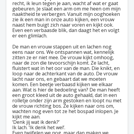
recht, ik leun tegen je aan, wacht af wat er gaat
gebeuren. Je slaat een arm om me heen om mijn
naaktheid te verbergen. Vanuit mijn ooghoeken
zie ik een man in onze auto kijken, een vrouw
naast hem buigt zich naar voren en kijkt ook.
Even een verbaasde blik, dan daagt het en volgt
er een glimlach.
De man en vrouw stappen uit en lachen nog
eens naar ons. We ontspannen wat, kennelijk
zitten ze er niet mee. De vrouw kijkt omhoog,
naar de zon die tevoorschijn komt. Ze lacht,
fluistert wat in het oor van de man. Die knikt, en
loop naar de achterkant van de auto. De vrouw
lacht naar ons, en gebaart dat we moeten
komen. Een beetje verbaasd kijken we elkaar
aan. Wat is hier de bedoeling van? De man heeft
een groot kleed uit de auto gehaald, dat in een
rolletje onder zijn arm gestoken en loopt nu met
de vrouw richting bos. Ze kijken naar ons om,
wachten nog even tot ze het bospad inlopen. Je
kijkt me aan.
‘Denk jij wat ik denk?’
Ik lach. ‘Ik denk het wel’.
Even twijfelen we nog, maar dan maken we