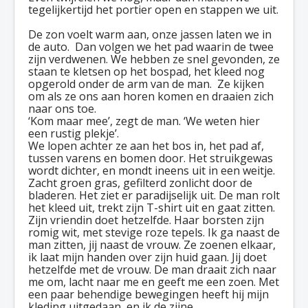
tegelijkertijd het portier open en stappen we uit.
De zon voelt warm aan, onze jassen laten we in
de auto. Dan volgen we het pad waarin de twee
zijn verdwenen. We hebben ze snel gevonden, ze
staan te kletsen op het bospad, het kleed nog
opgerold onder de arm van de man. Ze kijken
om als ze ons aan horen komen en draaien zich
naar ons toe.
‘Kom maar mee’, zegt de man. ‘We weten hier
een rustig plekje’.
We lopen achter ze aan het bos in, het pad af,
tussen varens en bomen door. Het struikgewas
wordt dichter, en mondt ineens uit in een weitje.
Zacht groen gras, gefilterd zonlicht door de
bladeren. Het ziet er paradijselijk uit. De man rolt
het kleed uit, trekt zijn T-shirt uit en gaat zitten.
Zijn vriendin doet hetzelfde. Haar borsten zijn
romig wit, met stevige roze tepels. Ik ga naast de
man zitten, jij naast de vrouw. Ze zoenen elkaar,
ik laat mijn handen over zijn huid gaan. Jij doet
hetzelfde met de vrouw. De man draait zich naar
me om, lacht naar me en geeft me een zoen. Met
een paar behendige bewegingen heeft hij mijn
kleding uitgedaan, en ik de zijne.