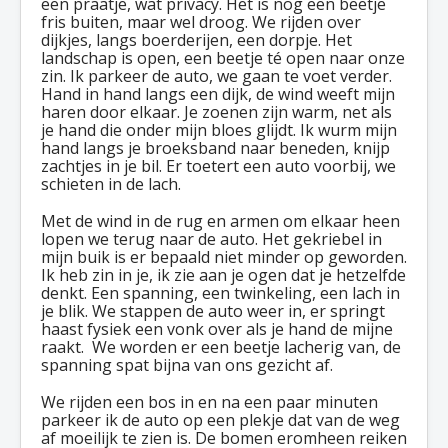
een praatje, wat privacy. Het is nog een beetje
fris buiten, maar wel droog. We rijden over
dijkjes, langs boerderijen, een dorpje. Het
landschap is open, een beetje té open naar onze
zin. Ik parkeer de auto, we gaan te voet verder.
Hand in hand langs een dijk, de wind weeft mijn
haren door elkaar. Je zoenen zijn warm, net als
je hand die onder mijn bloes glijdt. Ik wurm mijn
hand langs je broeksband naar beneden, knijp
zachtjes in je bil. Er toetert een auto voorbij, we
schieten in de lach.
Met de wind in de rug en armen om elkaar heen
lopen we terug naar de auto. Het gekriebel in
mijn buik is er bepaald niet minder op geworden.
Ik heb zin in je, ik zie aan je ogen dat je hetzelfde
denkt. Een spanning, een twinkeling, een lach in
je blik. We stappen de auto weer in, er springt
haast fysiek een vonk over als je hand de mijne
raakt. We worden er een beetje lacherig van, de
spanning spat bijna van ons gezicht af.
We rijden een bos in en na een paar minuten
parkeer ik de auto op een plekje dat van de weg
af moeilijk te zien is. De bomen eromheen reiken