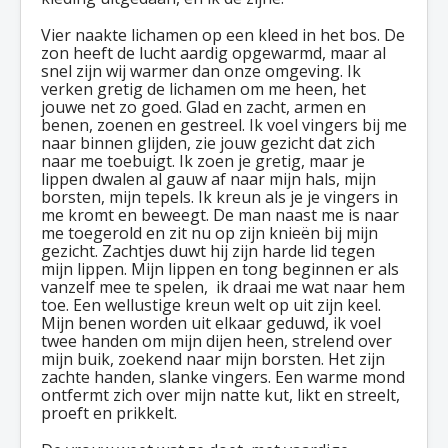
Vier naakte lichamen op een kleed in het bos. De
zon heeft de lucht aardig opgewarmd, maar al
snel zijn wij warmer dan onze omgeving. Ik
verken gretig de lichamen om me heen, het
jouwe net zo goed. Glad en zacht, armen en
benen, zoenen en gestreel. Ik voel vingers bij me
naar binnen glijden, zie jouw gezicht dat zich
naar me toebuigt. Ik zoen je gretig, maar je
lippen dwalen al gauw af naar mijn hals, mijn
borsten, mijn tepels. Ik kreun als je je vingers in
me kromt en beweegt. De man naast me is naar
me toegerold en zit nu op zijn knieën bij mijn
gezicht. Zachtjes duwt hij zijn harde lid tegen
mijn lippen. Mijn lippen en tong beginnen er als
vanzelf mee te spelen, ik draai me wat naar hem
toe. Een wellustige kreun welt op uit zijn keel.
Mijn benen worden uit elkaar geduwd, ik voel
twee handen om mijn dijen heen, strelend over
mijn buik, zoekend naar mijn borsten. Het zijn
zachte handen, slanke vingers. Een warme mond
ontfermt zich over mijn natte kut, likt en streelt,
proeft en prikkelt.