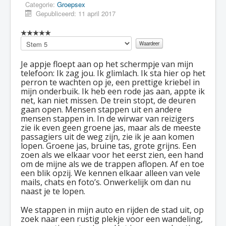
Categorie:
Groepsex
Gepubliceerd: 11 april 2017
Voeg
waardering
toe
Je appje floept aan op het schermpje van mijn
telefoon: Ik zag jou. Ik glimlach. Ik sta hier op het
perron te wachten op je, een prettige kriebel in
mijn onderbuik. Ik heb een rode jas aan, appte ik
net, kan niet missen. De trein stopt, de deuren
gaan open. Mensen stappen uit en andere
mensen stappen in. In de wirwar van reizigers
zie ik even geen groene jas, maar als de meeste
passagiers uit de weg zijn, zie ik je aan komen
lopen. Groene jas, bruine tas, grote grijns. Een
zoen als we elkaar voor het eerst zien, een hand
om de mijne als we de trappen aflopen. Af en toe
een blik opzij. We kennen elkaar alleen van vele
mails, chats en foto’s. Onwerkelijk om dan nu
naast je te lopen.
We stappen in mijn auto en rijden de stad uit, op
zoek naar een rustig plekje voor een wandeling,