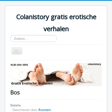
Colanistory gratis erotische
verhalen
Zoeken...
Schakelen
navigatie
Colanistory.eu - Erotische verhalen - Home
Bos
Details
Geschreven door
Anoniem