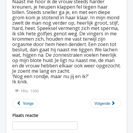
Naast me hoor ik de vrouw steeds harder
kreunen, je heupen klappen fel tegen haar
billen. Steeds sneller ga je, en met een diepe
grom kom je stotend in haar klaar. In mijn mond
zwelt de man nog verder op, heerlijk groot, stijf,
hard, heet. Speeksel vermengt zich met sperma,
ik slik hete golfjes genot weg. De vingers in me
krommen zich, houden me vast terwijl zijn
orgasme door hem heen dendert. Een zoen tot
besluit, dan gaat hij naast me liggen. We lachen
wat, hijgen na. De zonnestralen voelen heerlijk
op mijn blote huid. Je ligt nu naast me, de man
en de vrouw hebben elkaar ook weer opgezocht.
Je zoent me lang en zacht.
‘Nog een rondje, maar nu jij en ik?’
Ik knik.
Hits: 1330
Vorige
Volgende
Plaats reactie