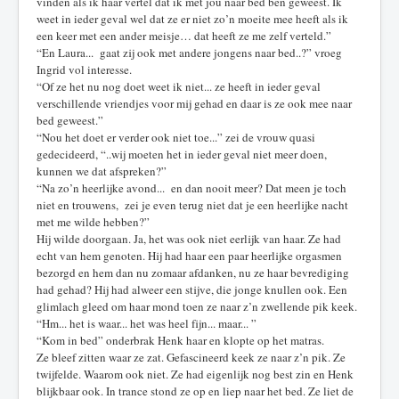
vinden als ik haar vertel dat ik met jou naar bed ben geweest. Ik
weet in ieder geval wel dat ze er niet zo’n moeite mee heeft als ik
een keer met een ander meisje… dat heeft ze me zelf verteld.”
“En Laura... gaat zij ook met andere jongens naar bed..?” vroeg
Ingrid vol interesse.
“Of ze het nu nog doet weet ik niet... ze heeft in ieder geval
verschillende vriendjes voor mij gehad en daar is ze ook mee naar
bed geweest.”
“Nou het doet er verder ook niet toe...” zei de vrouw quasi
gedecideerd, “..wij moeten het in ieder geval niet meer doen,
kunnen we dat afspreken?”
“Na zo’n heerlijke avond... en dan nooit meer? Dat meen je toch
niet en trouwens, zei je even terug niet dat je een heerlijke nacht
met me wilde hebben?”
Hij wilde doorgaan. Ja, het was ook niet eerlijk van haar. Ze had
echt van hem genoten. Hij had haar een paar heerlijke orgasmen
bezorgd en hem dan nu zomaar afdanken, nu ze haar bevrediging
had gehad? Hij had alweer een stijve, die jonge knullen ook. Een
glimlach gleed om haar mond toen ze naar z’n zwellende pik keek.
“Hm... het is waar... het was heel fijn... maar... ”
“Kom in bed” onderbrak Henk haar en klopte op het matras.
Ze bleef zitten waar ze zat. Gefascineerd keek ze naar z’n pik. Ze
twijfelde. Waarom ook niet. Ze had eigenlijk nog best zin en Henk
blijkbaar ook. In trance stond ze op en liep naar het bed. Ze liet de