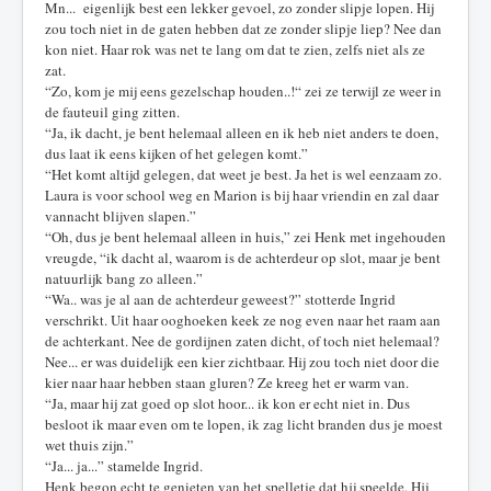
Mn... eigenlijk best een lekker gevoel, zo zonder slipje lopen. Hij
zou toch niet in de gaten hebben dat ze zonder slipje liep? Nee dan
kon niet. Haar rok was net te lang om dat te zien, zelfs niet als ze
zat.
“Zo, kom je mij eens gezelschap houden..!“ zei ze terwijl ze weer in
de fauteuil ging zitten.
“Ja, ik dacht, je bent helemaal alleen en ik heb niet anders te doen,
dus laat ik eens kijken of het gelegen komt.”
“Het komt altijd gelegen, dat weet je best. Ja het is wel eenzaam zo.
Laura is voor school weg en Marion is bij haar vriendin en zal daar
vannacht blijven slapen.”
“Oh, dus je bent helemaal alleen in huis,” zei Henk met ingehouden
vreugde, “ik dacht al, waarom is de achterdeur op slot, maar je bent
natuurlijk bang zo alleen.”
“Wa.. was je al aan de achterdeur geweest?” stotterde Ingrid
verschrikt. Uit haar ooghoeken keek ze nog even naar het raam aan
de achterkant. Nee de gordijnen zaten dicht, of toch niet helemaal?
Nee... er was duidelijk een kier zichtbaar. Hij zou toch niet door die
kier naar haar hebben staan gluren? Ze kreeg het er warm van.
“Ja, maar hij zat goed op slot hoor... ik kon er echt niet in. Dus
besloot ik maar even om te lopen, ik zag licht branden dus je moest
wet thuis zijn.”
“Ja... ja...” stamelde Ingrid.
Henk begon echt te genieten van het spelletje dat hij speelde. Hij