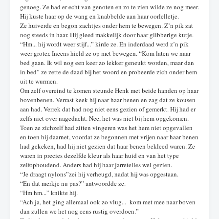
genoeg. Ze had er echt van genoten en zo te zien wilde ze nog meer.
Hij kuste haar op de wang en knabbelde aan haar oorlelletje.
Ze huiverde en begon zachtjes onder hem te bewegen. Z’n pik zat
nog steeds in haar. Hij gleed makkelijk door haar glibberige kutje.
“Hm... hij wordt weer stijf...” kirde ze. En inderdaad werd z’n pik
weer groter. Ineens hield ze op met bewegen. “Kom laten we naar
bed gaan. Ik wil nog een keer zo lekker geneukt worden, maar dan
in bed” ze zette de daad bij het woord en probeerde zich onder hem
uit te wurmen.
Om zelf overeind te komen steunde Henk met beide handen op haar
bovenbenen. Verrast keek hij naar haar benen en zag dat ze kousen
aan had. Verrek dat had nog niet eens gezien of gemerkt. Hij had er
zelfs niet over nagedacht. Nee, het was niet bij hem opgekomen.
Toen ze zichzelf had zitten vingeren was het hem niet opgevallen
en toen hij daarnet, voordat ze begonnen met vrijen naar haar benen
had gekeken, had hij niet gezien dat haar benen bekleed waren. Ze
waren in precies dezelfde kleur als haar huid en van het type
zelfophoudend. Anders had hij haar jarretelles wel gezien.
“Je draagt nylons”zei hij verheugd, nadat hij was opgestaan.
“En dat merkje nu pas?” antwoordde ze.
“Hm hm...” knikte hij.
“Ach ja, het ging allemaal ook zo vlug... kom met mee naar boven
dan zullen we het nog eens rustig overdoen.”