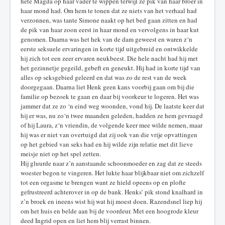
hete Magda op haar vader te wippen terwijl ze pik van haar broer in
haar mond had. Om hem te tonen dat ze niets van het verhaal had
verzonnen, was tante Simone naakt op het bed gaan zitten en had
de pik van haar zoon eerst in haar mond en vervolgens in haar kut
genomen. Daarna was het hek van de dam geweest en waren z‘n
eerste seksuele ervaringen in korte tijd uitgebreid en ontwikkelde
hij zich tot een zeer ervaren neukbeest. Die hele nacht had hij met
het gezinnetje gegeild, gebeft en geneukt. Hij had in korte tijd van
alles op seksgebied geleerd en dat was zo de rest van de week
doorgegaan. Daarna liet Henk geen kans voorbij gaan om bij die
familie op bezoek te gaan en daar bij voorkeur te logeren. Het was
jammer dat ze zo ‘n eind weg woonden, vond hij. De laatste keer dat
hij er was, nu zo‘n twee maanden geleden, hadden ze hem gevraagd
of hij Laura, z‘n vriendin, de volgende keer mee wilde nemen, maar
hij was er niet van overtuigd dat zij ook van die vrije opvattingen
op het gebied van seks had en hij wilde zijn relatie met dit lieve
meisje niet op het spel zetten.
Hij gluurde naar z’n aanstaande schoonmoeder en zag dat ze steeds
woester begon te vingeren. Het lukte haar blijkbaar niet om zichzelf
tot een orgasme te brengen want ze hield opeens op en plofte
gefrustreerd achterover in op de bank. Henks’ pik stond knalhard in
z’n broek en ineens wist hij wat hij moest doen. Razendsnel liep hij
om het huis en belde aan bij de voordeur. Met een hoogrode kleur
deed Ingrid open en liet hem blij verrast binnen.