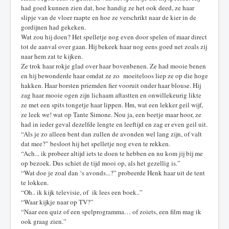
had goed kunnen zien dat, hoe handig ze het ook deed, ze haar
slipje van de vloer raapte en hoe ze verschrikt naar de kier in de
gordijnen had gekeken.
Wat zou hij doen? Het spelletje nog even door spelen of maar direct
tot de aanval over gaan. Hij bekeek haar nog eens goed net zoals zij
naar hem zat te kijken.
Ze trok haar rokje glad over haar bovenbenen. Ze had mooie benen
en hij bewonderde haar omdat ze zo moeiteloos liep ze op die hoge
hakken. Haar borsten priemden fier vooruit onder haar blouse. Hij
zag haar mooie ogen zijn lichaam aftastten en onwillekeurig likte
ze met een spits tongetje haar lippen. Hm, wat een lekker geil wijf,
ze leek we! wat op Tante Simone. Nou ja, een beetje maar hoor, ze
had in ieder geval dezelfde lengte en leeftijd en zag er even geil uit.
“Als je zo alleen bent dan zullen de avonden wel lang zijn, of valt
dat mee?” besloot hij het spelletje nog even te rekken.
“Ach... ik probeer altijd iets te doen te hebben en nu kom jij bij me
op bezoek. Dus schiet de tijd mooi op, als het gezellig is.”
“Wat doe je zoal dan ‘s avonds...?” probeerde Henk haar uit de tent
te lokken.
“Oh.. ik kijk televisie, of ik lees een boek..”
“Waar kijkje naar op TV?”
“Naar een quiz of een spelprogramma… of zoiets, een film mag ik
ook graag zien.”