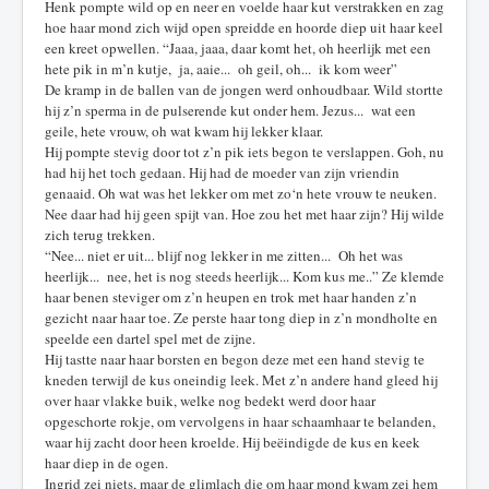
Henk pompte wild op en neer en voelde haar kut verstrakken en zag
hoe haar mond zich wijd open spreidde en hoorde diep uit haar keel
een kreet opwellen. “Jaaa, jaaa, daar komt het, oh heerlijk met een
hete pik in m’n kutje, ja, aaie... oh geil, oh... ik kom weer”
De kramp in de ballen van de jongen werd onhoudbaar. Wild stortte
hij z’n sperma in de pulserende kut onder hem. Jezus... wat een
geile, hete vrouw, oh wat kwam hij lekker klaar.
Hij pompte stevig door tot z’n pik iets begon te verslappen. Goh, nu
had hij het toch gedaan. Hij had de moeder van zijn vriendin
genaaid. Oh wat was het lekker om met zo‘n hete vrouw te neuken.
Nee daar had hij geen spijt van. Hoe zou het met haar zijn? Hij wilde
zich terug trekken.
“Nee... niet er uit... blijf nog lekker in me zitten... Oh het was
heerlijk... nee, het is nog steeds heerlijk... Kom kus me..” Ze klemde
haar benen steviger om z’n heupen en trok met haar handen z’n
gezicht naar haar toe. Ze perste haar tong diep in z’n mondholte en
speelde een dartel spel met de zijne.
Hij tastte naar haar borsten en begon deze met een hand stevig te
kneden terwijl de kus oneindig leek. Met z’n andere hand gleed hij
over haar vlakke buik, welke nog bedekt werd door haar
opgeschorte rokje, om vervolgens in haar schaamhaar te belanden,
waar hij zacht door heen kroelde. Hij beëindigde de kus en keek
haar diep in de ogen.
Ingrid zei niets, maar de glimlach die om haar mond kwam zei hem