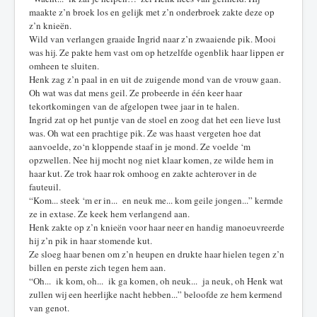
maakte z’n broek los en gelijk met z’n onderbroek zakte deze op
z’n knieën.
Wild van verlangen graaide Ingrid naar z’n zwaaiende pik. Mooi
was hij. Ze pakte hem vast om op hetzelfde ogenblik haar lippen er
omheen te sluiten.
Henk zag z’n paal in en uit de zuigende mond van de vrouw gaan.
Oh wat was dat mens geil. Ze probeerde in één keer haar
tekortkomingen van de afgelopen twee jaar in te halen.
Ingrid zat op het puntje van de stoel en zoog dat het een lieve lust
was. Oh wat een prachtige pik. Ze was haast vergeten hoe dat
aanvoelde, zo‘n kloppende staaf in je mond. Ze voelde ‘m
opzwellen. Nee hij mocht nog niet klaar komen, ze wilde hem in
haar kut. Ze trok haar rok omhoog en zakte achterover in de
fauteuil.
“Kom... steek ‘m er in... en neuk me... kom geile jongen...” kermde
ze in extase. Ze keek hem verlangend aan.
Henk zakte op z’n knieën voor haar neer en handig manoeuvreerde
hij z’n pik in haar stomende kut.
Ze sloeg haar benen om z’n heupen en drukte haar hielen tegen z’n
billen en perste zich tegen hem aan.
“Oh... ik kom, oh... ik ga komen, oh neuk... ja neuk, oh Henk wat
zullen wij een heerlijke nacht hebben...” beloofde ze hem kermend
van genot.