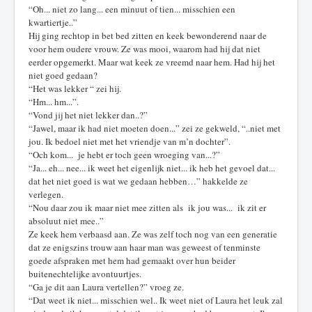
“Oh... niet zo lang... een minuut of tien... misschien een
kwartiertje..”
Hij ging rechtop in bet bed zitten en keek bewonderend naar de
voor hem oudere vrouw. Ze was mooi, waarom had hij dat niet
eerder opgemerkt. Maar wat keek ze vreemd naar hem. Had hij het
niet goed gedaan?
“Het was lekker “ zei hij.
“Hm... hm...”.
“Vond jij het niet lekker dan..?”
“Jawel, maar ik had niet moeten doen...” zei ze gekweld, “..niet met
jou. Ik bedoel niet met het vriendje van m’n dochter”.
“Och kom... je hebt er toch geen wroeging van...?”
“Ja... eh... nee... ik weet het eigenlijk niet... ik heb het gevoel dat...
dat het niet goed is wat we gedaan hebben…” hakkelde ze
verlegen.
“Nou daar zou ik maar niet mee zitten als ik jou was... ik zit er
absoluut niet mee..”
Ze keek hem verbaasd aan. Ze was zelf toch nog van een generatie
dat ze enigszins trouw aan haar man was geweest of tenminste
goede afspraken met hem had gemaakt over hun beider
buitenechtelijke avontuurtjes.
“Ga je dit aan Laura vertellen?” vroeg ze.
“Dat weet ik niet... misschien wel.. Ik weet niet of Laura het leuk zal