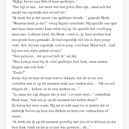
“Kijkje liever naar film of naar spelletjes..”
“Dat ligt er aan... het moet wel een goeie film zijn... maar ach het
maakt me eigenlijk niet zoveel uit.”
“Ik denk dat je het meest van spelletjes houdt...” grijnsde Henk.
“Waarom denk je dat?” vroeg Ingrid verschrikt. Hij speelde een spel
met haar, maar welke kant wilde hij op. Ze speelde het voorlopig
maar mee. Lekkere knul, die Henk, vond ze, ja, haar dochter had
een goede keus gemaakt. Ze had eigenlijk wel zin in deze jonge
vent. Ach, hij was eigenlijk veel te jong voor haar. Maar toch... had
hij nou een stijve gehad of niet?
“Nou gewoon... dat gevoel heb ik” zei hij.
“Hoe kom je daar bij, ik vind spelletjes best leuk, maar andere
dingen zijn ook leuk.”
“Zoals?”
Jeetje, hij zat haar uit haar tent te lokken, wat als ze nu zou
vertellen wat ze op dit moment leuk zou vinden dan... “Oh zoveel
dingen eh… koken, in de tuin werken en...”
“Ja, maar dat zijn dingen die je niet ‘s avonds doet...” onderbrak
Henk haar, “wat zou je op dit moment het liefste doen?”
Ze kreeg het weer warm. Hij zat er echt naar toe te praten dat ze
dadelijk boven op hem zou duiken en hem zou verkrachten of
zoiets.
“ik denk dat ik op dit moment gezellig met jou zit te kletsen en dat
best leuk vindt en als je er niet was geweest... eh...”