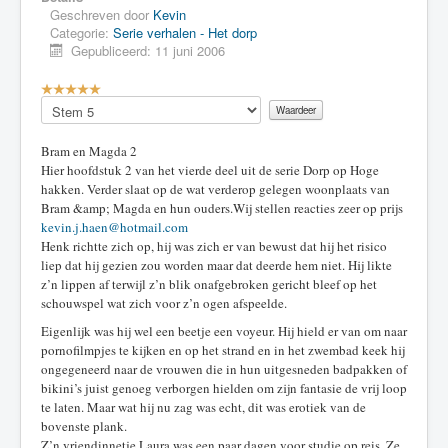
Geschreven door
Kevin
Categorie:
Serie verhalen - Het dorp
Gepubliceerd: 11 juni 2006
G
e
Voeg
b
waardering
r
toe
Bram en Magda 2
u
Hier hoofdstuk 2 van het vierde deel uit de serie Dorp op Hoge
i
hakken. Verder slaat op de wat verderop gelegen woonplaats van
k
Bram &amp; Magda en hun ouders.Wij stellen reacties zeer op prijs
e
kevin.j.haen@hotmail.com
r
Henk richtte zich op, hij was zich er van bewust dat hij het risico
s
liep dat hij gezien zou worden maar dat deerde hem niet. Hij likte
w
a
z’n lippen af terwijl z’n blik onafgebroken gericht bleef op het
a
schouwspel wat zich voor z’n ogen afspeelde.
r
Eigenlijk was hij wel een beetje een voyeur. Hij hield er van om naar
d
pornofilmpjes te kijken en op het strand en in het zwembad keek hij
e
ongegeneerd naar de vrouwen die in hun uitgesneden badpakken of
r
bikini’s juist genoeg verborgen hielden om zijn fantasie de vrij loop
i
te laten. Maar wat hij nu zag was echt, dit was erotiek van de
n
bovenste plank.
g
Z’n vriendinnetje Laura was een paar dagen voor studie op reis. Ze
: