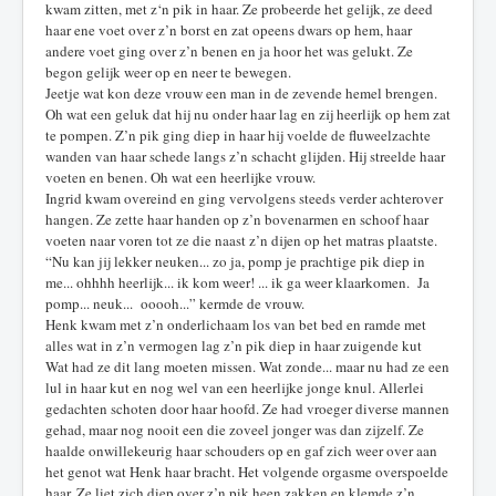
kwam zitten, met z‘n pik in haar. Ze probeerde het gelijk, ze deed
haar ene voet over z’n borst en zat opeens dwars op hem, haar
andere voet ging over z’n benen en ja hoor het was gelukt. Ze
begon gelijk weer op en neer te bewegen.
Jeetje wat kon deze vrouw een man in de zevende hemel brengen.
Oh wat een geluk dat hij nu onder haar lag en zij heerlijk op hem zat
te pompen. Z’n pik ging diep in haar hij voelde de fluweelzachte
wanden van haar schede langs z’n schacht glijden. Hij streelde haar
voeten en benen. Oh wat een heerlijke vrouw.
Ingrid kwam overeind en ging vervolgens steeds verder achterover
hangen. Ze zette haar handen op z’n bovenarmen en schoof haar
voeten naar voren tot ze die naast z’n dijen op het matras plaatste.
“Nu kan jij lekker neuken... zo ja, pomp je prachtige pik diep in
me... ohhhh heerlijk... ik kom weer! ... ik ga weer klaarkomen. Ja
pomp... neuk... ooooh...” kermde de vrouw.
Henk kwam met z’n onderlichaam los van bet bed en ramde met
alles wat in z’n vermogen lag z’n pik diep in haar zuigende kut
Wat had ze dit lang moeten missen. Wat zonde... maar nu had ze een
lul in haar kut en nog wel van een heerlijke jonge knul. Allerlei
gedachten schoten door haar hoofd. Ze had vroeger diverse mannen
gehad, maar nog nooit een die zoveel jonger was dan zijzelf. Ze
haalde onwillekeurig haar schouders op en gaf zich weer over aan
het genot wat Henk haar bracht. Het volgende orgasme overspoelde
haar. Ze liet zich diep over z’n pik heen zakken en klemde z’n