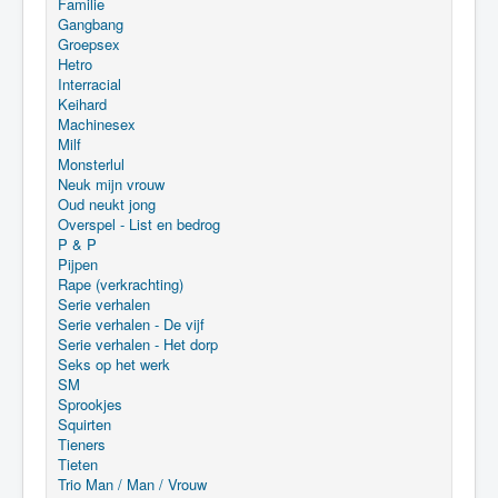
Familie
Gangbang
Groepsex
Hetro
Interracial
Keihard
Machinesex
Milf
Monsterlul
Neuk mijn vrouw
Oud neukt jong
Overspel - List en bedrog
P & P
Pijpen
Rape (verkrachting)
Serie verhalen
Serie verhalen - De vijf
Serie verhalen - Het dorp
Seks op het werk
SM
Sprookjes
Squirten
Tieners
Tieten
Trio Man / Man / Vrouw