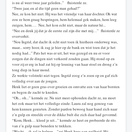
is nu al weer twee jaar geleden..” fluisterde ze.
“Twee jaar, en al die tijd geen man gehad?”
Nee, ze kon het niet. Hij was het vriendje van haar dochter. Oh wat
zou ze hem graag bespringen, hem helemaal gek maken, hem leeg
zuigen, hem…. Nee, het kon echt niet, maar de natuur hè...
“Nee en denk jij dat je de eerste zal zijn die met mij…” fluisterde ze
oververhit.
“Nou Ingrid, dat dacht ik echt niet toen ik hierheen onderweg was,
maar... sorry hoor, ik zag je hier op de bank en wist toen dat je het
nodig had...” Pats het was er uit, het was gezegd en nu er voor
zorgen dat de dingen niet verkeerd zouden gaan. Hij stond op en
voor zij er erg in had zat hij op leuning van haar stoel en drong z’n
tong diep in haar mond.
Ze werkte volstrekt niet tegen. Ingrid zoog z’n zoen op en gaf zich
volledig over aan de jongen.
Henk liet er geen gras over groeien en omvatte een van haar borsten
en begon de zacht te kneden.
“Oh... oh...” kermde ze. Nu niet meer ophouden dacht ze, nu moet
het ook maar tot het volledige einde. Laura zal nog genoeg van
hem kunnen genieten. Zonder pardon bewoog haar hand zich naar
z’n gulp en streelde over de dikke bult die zich daar had gevormd.
“Kom, Henk… kleed je uit...” kermde ze heet en probeerde de rits
van z’n gulp naar beneden te trekken.
“Wacht... ik zal je helpen…”zei Henk hees van geilheid. Hij