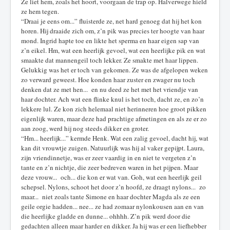
Ze liet hem, zoals het hoort, voorgaan de trap op. Halverwege hield
ze hem tegen.
“Draai je eens om...” fluisterde ze, net hard genoeg dat hij het kon
horen. Hij draaide zich om, z’n pik was precies ter hoogte van haar
mond. Ingrid hapte toe en likte het sperma en haar eigen sap van
z’n eikel. Hm, wat een heerlijk gevoel, wat een heerlijke pik en wat
smaakte dat mannengeil toch lekker. Ze smakte met haar lippen.
Gelukkig was het er toch van gekomen. Ze was de afgelopen weken
zo verward geweest. Hoe konden haar zuster en zwager nu toch
denken dat ze met hen... en nu deed ze het met het vriendje van
haar dochter. Ach wat een flinke knul is het toch, dacht ze, en zo’n
lekkere lul. Ze kon zich helemaal niet herinneren hoe groot pikken
eigenlijk waren, maar deze had prachtige afmetingen en als ze er zo
aan zoog, werd hij nog steeds dikker en groter.
“Hm... heerlijk...” kermde Henk. Wat een zalig gevoel, dacht hij, wat
kan dit vrouwtje zuigen. Natuurlijk was hij al vaker gepijpt. Laura,
zijn vriendinnetje, was er zeer vaardig in en niet te vergeten z’n
tante en z’n nichtje, die zeer bedreven waren in het pijpen. Maar
deze vrouw... och... die kon er wat van. Goh, wat een heerlijk geil
schepsel. Nylons, schoot het door z’n hoofd, ze draagt nylons... zo
maar... niet zoals tante Simone en haar dochter Magda als ze een
geile orgie hadden... nee... ze had zomaar nylonkousen aan en van
die heerlijke gladde en dunne... ohhhh. Z’n pik werd door die
gedachten alleen maar harder en dikker. Ja hij was er een liefhebber