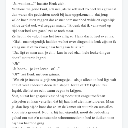
“Ja, wat dan...?” haastte Henk zich.
Verdorie die geile knul, ach nee, als ze zelf niet zo heet was geweest
dan waren die gedachten nooit bij haar opgekomen... dat jong
wilde haar laten zeggen dat ze met hem naar bed wilde en eigenlijk
wilde ze dat ook wel zeggen maar... “ik denk dat ik vanavond op
tijd naar bed zou gaan” zei ze toch maar.
Ze liep in de val, of was het toevallig zo. Henk dacht heel even na.
“Oké... maar eigenlijk hadden we het over dingen die leuk zijn en ik
vraag me af of zo vroeg naar bed gaan leuk is.”
“Dat ligt er maar aan, je eh... kan in bed eh... hele leuke dingen
doen” stotterde Ingrid.
“Oh”
“Ja hoor... je kan lezen.. of…”
“Of?” zei Henk met een grimas.
“Wat zit je ineens te grijnzen jongetje... als je alleen in bed ligt valt
er niet veel anders te doen dan slapen, lezen of TV kijken” zei
Ingrid, die het nu echt warm begon te krijgen.
Shit, nu zat het gesprek vast of hij moest zijn enige troefkaart
uitspelen en haar vertellen dat hij haar had zien masturberen. Maar
ja, dan liep hij de kans dat ze ‘m de kamer uit stuurde en was alles
voor niets geweest. Nou ja, hij had eigenlijk nooit de bedoeling
gehad om met z‘n aanstaande schoonmoeder in bed te duiken toen
hij naar haar toe ging.