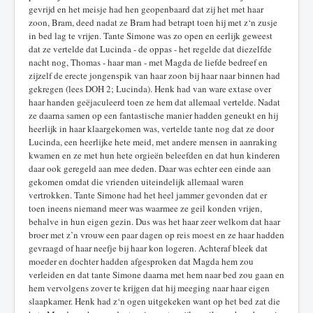
gevrijd en het meisje had hen geopenbaard dat zij het met haar
zoon, Bram, deed nadat ze Bram had betrapt toen hij met z‘n zusje
in bed lag te vrijen. Tante Simone was zo open en eerlijk geweest
dat ze vertelde dat Lucinda - de oppas - het regelde dat diezelfde
nacht nog, Thomas - haar man - met Magda de liefde bedreef en
zijzelf de erecte jongenspik van haar zoon bij haar naar binnen had
gekregen (lees DOH 2; Lucinda). Henk had van ware extase over
haar handen geëjaculeerd toen ze hem dat allemaal vertelde. Nadat
ze daarna samen op een fantastische manier hadden geneukt en hij
heerlijk in haar klaargekomen was, vertelde tante nog dat ze door
Lucinda, een heerlijke hete meid, met andere mensen in aanraking
kwamen en ze met hun hete orgieën beleefden en dat hun kinderen
daar ook geregeld aan mee deden. Daar was echter een einde aan
gekomen omdat die vrienden uiteindelijk allemaal waren
vertrokken. Tante Simone had het heel jammer gevonden dat er
toen ineens niemand meer was waarmee ze geil konden vrijen,
behalve in hun eigen gezin. Dus was het haar zeer welkom dat haar
broer met z’n vrouw een paar dagen op reis moest en ze haar hadden
gevraagd of haar neefje bij haar kon logeren. Achteraf bleek dat
moeder en dochter hadden afgesproken dat Magda hem zou
verleiden en dat tante Simone daarna met hem naar bed zou gaan en
hem vervolgens zover te krijgen dat hij meeging naar haar eigen
slaapkamer. Henk had z‘n ogen uitgekeken want op het bed zat die