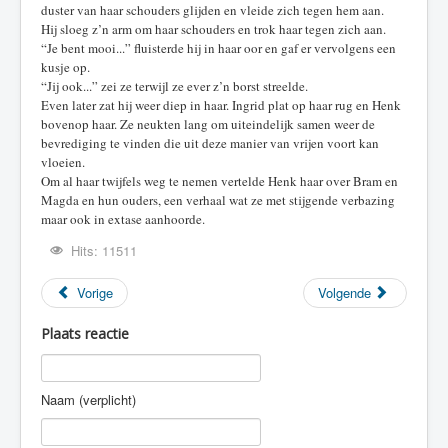
duster van haar schouders glijden en vleide zich tegen hem aan.
Hij sloeg z’n arm om haar schouders en trok haar tegen zich aan.
“Je bent mooi...” fluisterde hij in haar oor en gaf er vervolgens een
kusje op.
“Jij ook...” zei ze terwijl ze ever z’n borst streelde.
Even later zat hij weer diep in haar. Ingrid plat op haar rug en Henk
bovenop haar. Ze neukten lang om uiteindelijk samen weer de
bevrediging te vinden die uit deze manier van vrijen voort kan
vloeien.
Om al haar twijfels weg te nemen vertelde Henk haar over Bram en
Magda en hun ouders, een verhaal wat ze met stijgende verbazing
maar ook in extase aanhoorde.
Hits: 11511
Vorige
Volgende
Plaats reactie
Naam (verplicht)