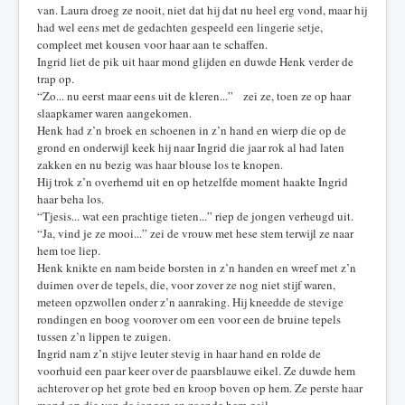
van. Laura droeg ze nooit, niet dat hij dat nu heel erg vond, maar hij
had wel eens met de gedachten gespeeld een lingerie setje,
compleet met kousen voor haar aan te schaffen.
Ingrid liet de pik uit haar mond glijden en duwde Henk verder de
trap op.
“Zo... nu eerst maar eens uit de kleren...” zei ze, toen ze op haar
slaapkamer waren aangekomen.
Henk had z’n broek en schoenen in z’n hand en wierp die op de
grond en onderwijl keek hij naar Ingrid die jaar rok al had laten
zakken en nu bezig was haar blouse los te knopen.
Hij trok z’n overhemd uit en op hetzelfde moment haakte Ingrid
haar beha los.
“Tjesis... wat een prachtige tieten...” riep de jongen verheugd uit.
“Ja, vind je ze mooi...” zei de vrouw met hese stem terwijl ze naar
hem toe liep.
Henk knikte en nam beide borsten in z’n handen en wreef met z’n
duimen over de tepels, die, voor zover ze nog niet stijf waren,
meteen opzwollen onder z’n aanraking. Hij kneedde de stevige
rondingen en boog voorover om een voor een de bruine tepels
tussen z’n lippen te zuigen.
Ingrid nam z’n stijve leuter stevig in haar hand en rolde de
voorhuid een paar keer over de paarsblauwe eikel. Ze duwde hem
achterover op het grote bed en kroop boven op hem. Ze perste haar