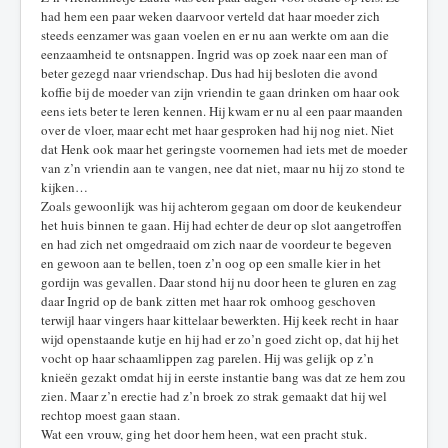
had hem een paar weken daarvoor verteld dat haar moeder zich
5
steeds eenzamer was gaan voelen en er nu aan werkte om aan die
eenzaamheid te ontsnappen. Ingrid was op zoek naar een man of
/
beter gezegd naar vriendschap. Dus had hij besloten die avond
koffie bij de moeder van zijn vriendin te gaan drinken om haar ook
5
eens iets beter te leren kennen. Hij kwam er nu al een paar maanden
over de vloer, maar echt met haar gesproken had hij nog niet. Niet
dat Henk ook maar het geringste voornemen had iets met de moeder
van z’n vriendin aan te vangen, nee dat niet, maar nu hij zo stond te
kijken…
Zoals gewoonlijk was hij achterom gegaan om door de keukendeur
het huis binnen te gaan. Hij had echter de deur op slot aangetroffen
en had zich net omgedraaid om zich naar de voordeur te begeven
en gewoon aan te bellen, toen z’n oog op een smalle kier in het
gordijn was gevallen. Daar stond hij nu door heen te gluren en zag
daar Ingrid op de bank zitten met haar rok omhoog geschoven
terwijl haar vingers haar kittelaar bewerkten. Hij keek recht in haar
wijd openstaande kutje en hij had er zo’n goed zicht op, dat hij het
vocht op haar schaamlippen zag parelen. Hij was gelijk op z’n
knieën gezakt omdat hij in eerste instantie bang was dat ze hem zou
zien. Maar z’n erectie had z’n broek zo strak gemaakt dat hij wel
rechtop moest gaan staan.
Wat een vrouw, ging het door hem heen, wat een pracht stuk.