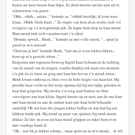
benen nu weer tussen haar dijen. Ze deed moeite om het niet uit te
schreeuwen van genot.
“Ohh... ohhh... aaiiee...” kermde ze, “ohhhh heerlijk, ik kom weer
klaar... Ohhh. Geile knul...” Ze stapte van hem af en stortte zich vol
overgave op z’n kwispelende pik. Ze hapte hem diep in haar mond.
Haar mond trok zich vacuüm rond z’n eikel.
“Hwmm, spwuit... Henk...” kermde ze met volle mond, “... spuit je
gweil in m’n mwond
“Geef me je kut” kermde Henk, “laat me je even lekker likken...
kom op m’n gezicht zitten...”
Enigszins met tegenzin bewoog Ingrid haar lichaam in de richting
van de mond van de jongen, zonder daarbij ook maar een moment
z’n pik los te laten en ging met haar kut boven z’n mond zitten.
Henk kwam omhoog en likte over de hele lengte van haar kut. Hij
proefde haar vocht en het restje sperma dat hij een tijdje geleden in
haar had gespoten. Hij stootte z’n tong naar binnen en likte
vervolgens aan haar klitje. Ingrid danste op en neer, aan de ene kant
met haar mond en aan de andere kant met haar licht behaarde
onderlijf. Oh wat kon die jongen lekker beffen en wat had hij een
lekkere harde pik. Hij stond op punt van spuiten, hij werd steeds
dikker. Ze liet ‘m even uit haar mond glippen en rukte hem even
met vaardige hand af.
“Oh... wat lik je lekker schatje... maar spuit nu in m’n mond... ik wil