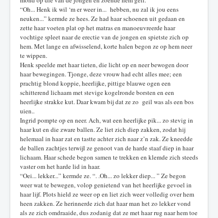
mond op die van de jongen en zoende hem geil.
“Oh... Henk ik wil ‘m er weer in... hebben, nu zal ik jou eens
neuken...” kermde ze hees. Ze had haar schoenen uit gedaan en
zette haar voeten plat op het matras en manoeuvreerde haar
vochtige spleet naar de erectie van de jongen en spietste zich op
hem. Met lange en afwisselend, korte halen begon ze op hem neer
te wippen.
Henk speelde met haar tieten, die licht op en neer bewogen door
haar bewegingen. Tjonge, deze vrouw had echt alles mee; een
prachtig blond koppie, heerlijke, pittige blauwe ogen een
schitterend lichaam met stevige kogelronde borsten en een
heerlijke strakke kut. Daar kwam bij dat ze zo geil was als een bos
uien..
Ingrid pompte op en neer. Ach, wat een heerlijke pik... zo stevig in
haar kut en die zware ballen. Ze liet zich diep zakken, zodat hij
helemaal in haar zat en tastte achter zich naar z’n zak. Ze kneedde
de ballen zachtjes terwijl ze genoot van de harde staaf diep in haar
lichaam. Haar schede begon samen te trekken en klemde zich steeds
vaster om het harde lid in haar.
“Oei... lekker...” kermde ze. “. .Oh... zo lekker diep... ” Ze begon
weer wat te bewegen, volop genietend van het heerlijke gevoel in
haar lijf. Plots hield ze weer op en liet zich weer volledig over hem
heen zakken. Ze herinnerde zich dat haar man het zo lekker vond
als ze zich omdraaide, dus zodanig dat ze met haar rug naar hem toe