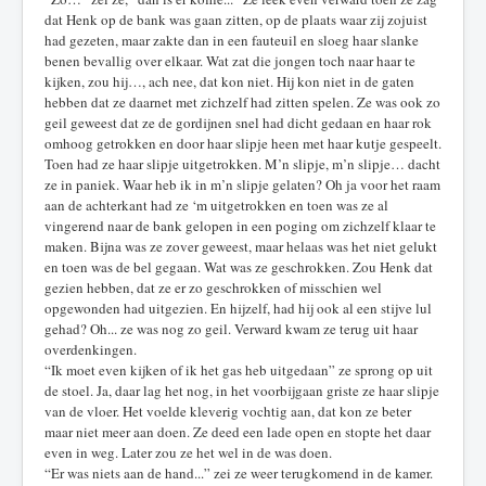
dat Henk op de bank was gaan zitten, op de plaats waar zij zojuist
had gezeten, maar zakte dan in een fauteuil en sloeg haar slanke
benen bevallig over elkaar. Wat zat die jongen toch naar haar te
kijken, zou hij…, ach nee, dat kon niet. Hij kon niet in de gaten
hebben dat ze daarnet met zichzelf had zitten spelen. Ze was ook zo
geil geweest dat ze de gordijnen snel had dicht gedaan en haar rok
omhoog getrokken en door haar slipje heen met haar kutje gespeelt.
Toen had ze haar slipje uitgetrokken. M’n slipje, m’n slipje… dacht
ze in paniek. Waar heb ik in m’n slipje gelaten? Oh ja voor het raam
aan de achterkant had ze ‘m uitgetrokken en toen was ze al
vingerend naar de bank gelopen in een poging om zichzelf klaar te
maken. Bijna was ze zover geweest, maar helaas was het niet gelukt
en toen was de bel gegaan. Wat was ze geschrokken. Zou Henk dat
gezien hebben, dat ze er zo geschrokken of misschien wel
opgewonden had uitgezien. En hijzelf, had hij ook al een stijve lul
gehad? Oh... ze was nog zo geil. Verward kwam ze terug uit haar
overdenkingen.
“Ik moet even kijken of ik het gas heb uitgedaan” ze sprong op uit
de stoel. Ja, daar lag het nog, in het voorbijgaan griste ze haar slipje
van de vloer. Het voelde kleverig vochtig aan, dat kon ze beter
maar niet meer aan doen. Ze deed een lade open en stopte het daar
even in weg. Later zou ze het wel in de was doen.
“Er was niets aan de hand...” zei ze weer terugkomend in de kamer.