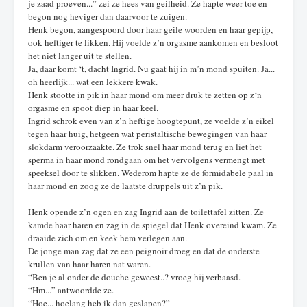
je zaad proeven...” zei ze hees van geilheid. Ze hapte weer toe en
begon nog heviger dan daarvoor te zuigen.
Henk begon, aangespoord door haar geile woorden en haar gepijp,
ook heftiger te likken. Hij voelde z’n orgasme aankomen en besloot
het niet langer uit te stellen.
Ja, daar komt ‘t, dacht Ingrid. Nu gaat hij in m’n mond spuiten. Ja...
oh heerlijk... wat een lekkere kwak.
Henk stootte in pik in haar mond om meer druk te zetten op z‘n
orgasme en spoot diep in haar keel.
Ingrid schrok even van z’n heftige hoogtepunt, ze voelde z’n eikel
tegen haar huig, hetgeen wat peristaltische bewegingen van haar
slokdarm veroorzaakte. Ze trok snel haar mond terug en liet het
sperma in haar mond rondgaan om het vervolgens vermengt met
speeksel door te slikken. Wederom hapte ze de formidabele paal in
haar mond en zoog ze de laatste druppels uit z’n pik.
Henk opende z’n ogen en zag Ingrid aan de toilettafel zitten. Ze
kamde haar haren en zag in de spiegel dat Henk overeind kwam. Ze
draaide zich om en keek hem verlegen aan.
De jonge man zag dat ze een peignoir droeg en dat de onderste
krullen van haar haren nat waren.
“Ben je al onder de douche geweest..? vroeg hij verbaasd.
“Hm...” antwoordde ze.
“Hoe... hoelang heb ik dan geslapen?”