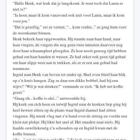
“Hallo Henk, wat leuk dat je langskomt. Je weet toch dat Laura er
niet is?”
“Ja hoor, maar ik kom vanavond ook niet voor Laura, maar ik kom
voor jou.”
“Dat is gezellig,” zei ze verrast, “…kom verder...” ze ging hem voor
de woonkamer binnen.
Henk bekeek haar opgewonden. Hij staarde naar haar hand, naar
haar vingers, de vingers die nog geen twee minuten daarvoor nog
door haar schaamspleet ploegden. Ze kon nooit genoeg tijd hebben
gehad om haar handen te wassen. Ze had zeker ook geen tijd gehad
om haar slipje weer aan te trekken, als ze er een aan gehad had
tenminste.
Ingrid nam Henk van boven tot onder op. Heel even bleef haar blik
op z’n kruis hangen. Zag ze daar een dikke bobbel, had hij een
stijve? “Wil je wat drinken?” vermande ze zich. “Ik heb net koffie
gezet.”
“Graag eh... koffie is oké...” antwoordde hij.
Hij keek om zich heen en terwijl Ingrid naar de keuken liep ging hij
heel bewust zitten op de plaats waar Ingrid daarnet had zitten
vingeren. Hij streek vlug met z’n hand over de zitting en voelde een
klein nat plekje. Hij likte het snel af. Het smaakte naar niets. Hij
haalde onwillekeurig z’n schouders op en Ingrid kwam met de
koffie binnen.
“Zo…” zei ze, “dan is er koffie...” Ze leek even verward toen ze zag