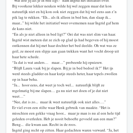
“Wat doe jij als je in bed ligt?” nam Ingrid het initiatief over.
Bij voorkeur lekker neuken wilde hij wel zeggen maar dat kon
natuurlijk niet en hij kon ook niet zeggen dat hij wel eens aan z’n
pik lag te rukken. “Eh... als ik alleen in bed hm, dan slaap ik...
maar...” hij wilde het initiatief weer overnemen naar Ingrid gaf hem
de kans niet.
“En als je niet alleen in bed ligt?” Oei dat was niet slim van haar.
Ingrid wist meteen dat ze zich op glad ijs had begeven of hij moest
ontkennen dat hij met haar dochter het bed deelde. Oh wat was ze
geil, ze moest een slipje aan gaan trekken want het vocht droop uit
haar hete schede.
“Ja dat is wat anders… maar…” probeerde hij opnieuw.
“Blijft Laura vaak bij je slapen. Bij je in bed bedoel ik?” Het ijs
werd steeds gladder en haar kutje steeds heter, haar tepels zwollen
op in haar beha.
“Ja... hoor eens, dat weet je toch wel... natuurlijk blijft ze
regelmatig bij me slapen… ga nu niet net doen of je dat niet
weet…”
“Nee, dat is zo... maar ik weet natuurlijk ook niet alles….”
Er viel even een stilte waar Henk gebruik van maakte. “Het is
misschien een gekke vraag hoor... maar je man is nu al een hele tijd
geleden overleden. Heb je nooit behoefte gevoeld aan een man?”
Beng... die kwam aan. Recht in de roos.
Ingrid ging recht op zitten. Haar gedachten waren verward. “Ja, het