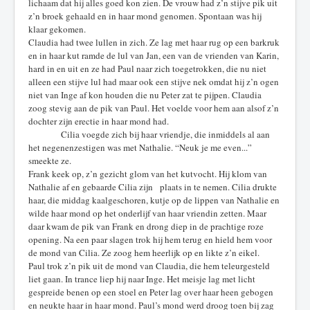
lichaam dat hij alles goed kon zien. De vrouw had z’n stijve pik uit
z’n broek gehaald en in haar mond genomen. Spontaan was hij
klaar gekomen.
Claudia had twee lullen in zich. Ze lag met haar rug op een barkruk
en in haar kut ramde de lul van Jan, een van de vrienden van Karin,
hard in en uit en ze had Paul naar zich toegetrokken, die nu niet
alleen een stijve lul had maar ook een stijve nek omdat hij z’n ogen
niet van Inge af kon houden die nu Peter zat te pijpen. Claudia
zoog stevig aan de pik van Paul. Het voelde voor hem aan alsof z’n
dochter zijn erectie in haar mond had.
Cilia voegde zich bij haar vriendje, die inmiddels al aan
het negenenzestigen was met Nathalie. “Neuk je me even...”
smeekte ze.
Frank keek op, z’n gezicht glom van het kutvocht. Hij klom van
Nathalie af en gebaarde Cilia zijn plaats in te nemen. Cilia drukte
haar, die middag kaalgeschoren, kutje op de lippen van Nathalie en
wilde haar mond op het onderlijf van haar vriendin zetten. Maar
daar kwam de pik van Frank en drong diep in de prachtige roze
opening. Na een paar slagen trok hij hem terug en hield hem voor
de mond van Cilia. Ze zoog hem heerlijk op en likte z’n eikel.
Paul trok z’n pik uit de mond van Claudia, die hem teleurgesteld
liet gaan. In trance liep hij naar Inge. Het meisje lag met licht
gespreide benen op een stoel en Peter lag over haar heen gebogen
en neukte haar in haar mond. Paul’s mond werd droog toen bij zag