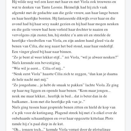
Hij wilde nog wel een keer met haar en met Viola ook trouwens en
wat te denken van Tante Leonie. Heimelijk had hij zich vaak
afgerukt met de gedachte aan die geile vrouw, aan haar lange benen
en haar heerlijke borsten. Hij fantaseerde dikwijls over haar en die
avond had hij haar sexy naakt gezien en hij had haar mogen neuken
en die geile vrouw had hem verleid haar dochter te naaien en
vervolgens zijn zuster, hm, hij strekte z’n arm uit en streelde de
heerlijke vleesbollen van Viola, en zijn andere hand gleed via de
benen van Cilia, die nog naast het bed stond, naar haar onderlijf.
Een vinger gleed bij haar naar binnen.
“Zo je bent al weer lekker stijf...” zei Viola, “wil je alweer neuken?”
Niels kreunde een bevestiging.
“Wie wil je eerst... Cilia of mij...”
“Neuk eerst Viola” haastte Cilia zich te zeggen, “dan kan je daarna
de hele nacht met mij.”
“Zo jongedame... je hebt de smaak te pakken” lachte Viola. Ze ging
op haar rug liggen en opende haar benen. “Kom maar jongen...
neuk me maar lekker... heerlijk in bed... dat is beter dan in de
badkamer... kom met die heerlijke pik van je..”
Niels ging tussen haar gespreide benen zitten en hield de kop van
z’n pik voor de kutingang. Plagend streek hij met z’n eikel over de
onbehaarde schaamlippen en over haar opgezette kittelaar. Plots
ramde hij z’n paal diep in de kut.
“Oh... jongen toch...” kermde Viola verrast door de plotselinge