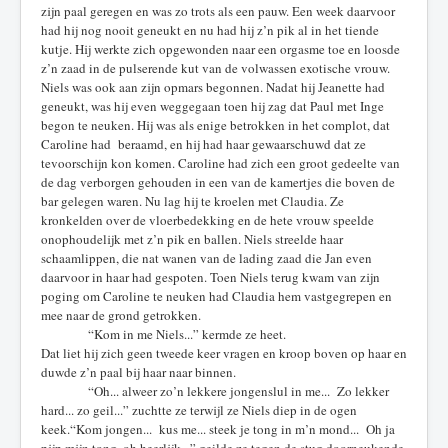
zijn paal geregen en was zo trots als een pauw. Een week daarvoor
had hij nog nooit geneukt en nu had hij z’n pik al in het tiende
kutje. Hij werkte zich opgewonden naar een orgasme toe en loosde
z’n zaad in de pulserende kut van de volwassen exotische vrouw.
Niels was ook aan zijn opmars begonnen. Nadat hij Jeanette had
geneukt, was hij even weggegaan toen hij zag dat Paul met Inge
begon te neuken. Hij was als enige betrokken in het complot, dat
Caroline had beraamd, en hij had haar gewaarschuwd dat ze
tevoorschijn kon komen. Caroline had zich een groot gedeelte van
de dag verborgen gehouden in een van de kamertjes die boven de
bar gelegen waren. Nu lag hij te kroelen met Claudia. Ze
kronkelden over de vloerbedekking en de hete vrouw speelde
onophoudelijk met z’n pik en ballen. Niels streelde haar
schaamlippen, die nat wanen van de lading zaad die Jan even
daarvoor in haar had gespoten. Toen Niels terug kwam van zijn
poging om Caroline te neuken had Claudia hem vastgegrepen en
mee naar de grond getrokken.
“Kom in me Niels...” kermde ze heet.
Dat liet hij zich geen tweede keer vragen en kroop boven op haar en
duwde z’n paal bij haar naar binnen.
“Oh... alweer zo’n lekkere jongenslul in me... Zo lekker
hard... zo geil...” zuchtte ze terwijl ze Niels diep in de ogen
keek.“Kom jongen... kus me... steek je tong in m’n mond... Oh ja