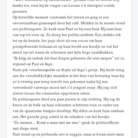
harder toe, toen hij de vinger van Leonie z’n sluitspier voelde
passeren.
Op hetzelfde moment verstomde het lawaai en ging er een
onverstaanbaar gemompel door het café. Midden in de ruimte stond
een politieagente. Ze keek naar Paul en hij naar haar. Hij nam haar
van top tot toen op. Ze droeg het politie-uniform. Een strakke rok
tot op de knieën, het jasje sloot als een cocon om haar
goedgebouwde lichaam en op haar hoofd een hoedje en wat het
meest opviel waren de schoenen met hele hoge naaldhakken.
“Ik krijg de indruk dat hier dingen gebeuren die niet mogen” zei ze,
wijzend op Paul en Inge.
Pauls pik verschrompelde en flopte uit Inge’s grotje. Hij dacht terug
aan die verschrikkelijke maanden in het huis van bewaring waar hij
zo’n twintig jaar terug terecht was gekomen nadat hij was
veroordeeld vanwege incest met z’n jongere zusje. Hij zag zich
alweer tussen die criminelen opgesloten zitten.
De politieagente deed een paar passen in zijn richting. Hij zag de
kroon en de balk op haar schouders schitteren toen ze onder een
van de spaarzame lampjes doorliep. Hij slikte en keek haar ontdaan
aan. Het gezicht ging schuil in de schaduw van het hoedje.
“Zo meneer... Komt u maar met me mee” sprak de politieofficier
met diepe stern.
Paul stond op en probeerde iets te zeggen, maar er kwam niets meer