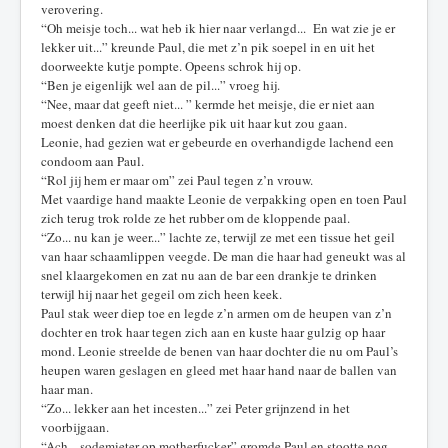
verovering.
“Oh meisje toch... wat heb ik hier naar verlangd... En wat zie je er
lekker uit...” kreunde Paul, die met z’n pik soepel in en uit het
doorweekte kutje pompte. Opeens schrok hij op.
“Ben je eigenlijk wel aan de pil...” vroeg hij.
“Nee, maar dat geeft niet... ” kermde het meisje, die er niet aan
moest denken dat die heerlijke pik uit haar kut zou gaan.
Leonie, had gezien wat er gebeurde en overhandigde lachend een
condoom aan Paul.
“Rol jij hem er maar om” zei Paul tegen z’n vrouw.
Met vaardige hand maakte Leonie de verpakking open en toen Paul
zich terug trok rolde ze het rubber om de kloppende paal.
“Zo... nu kan je weer...” lachte ze, terwijl ze met een tissue het geil
van haar schaamlippen veegde. De man die haar had geneukt was al
snel klaargekomen en zat nu aan de bar een drankje te drinken
terwijl hij naar het gegeil om zich heen keek.
Paul stak weer diep toe en legde z’n armen om de heupen van z’n
dochter en trok haar tegen zich aan en kuste haar gulzig op haar
mond. Leonie streelde de benen van haar dochter die nu om Paul’s
heupen waren geslagen en gleed met haar hand naar de ballen van
haar man.
“Zo... lekker aan het incesten...” zei Peter grijnzend in het
voorbijgaan.
“Ach... sodemieter op motherfucker” gromde Paul en stootte nog