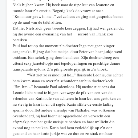
Niels bij hen kwam. Hij keek naar de rijpe kut van Jeanette en
toonde haar z’n erectie. Begerig keek de vrouw er naar.
“Kom maar gauw in me...” zei ze hees en ging met gespreide benen
op de rand van de tafel zitten.
Dat liet Niels zich geen tweede keer zeggen. Hij had wel gezien dat
hij die avond een evenaring van het record van Frank zou
bereiken.
Paul had tot op dat moment z’n dochter Inge met geen vinger
aangeraakt. Hij zag dat het meisje door Peter van haar jurkje werd
ontdaan. Een schok ging door hem heen. Zijn dochter droeg een
uiterst sexy jarreteltopje met tepelopeningen en prachtige dunne
transparante nylons. Z’n pik groeide pijnlijk in z’n broek.
“Wat ziet ze er mooi uit hè...” fluisterde Leonie, die achter
hem kwam staan en over z’n schouder naar hun dochter keek.
“Hm, hm…” beaamde Paul ademloos. Hij merkte niet eens dat
Leonie licht stond te hijgen, vanwege de pik van een van de
vrienden van Karin, die van achteren in haar kut was gestoken en
nu stevig in haar in en uit ragde. Karin slikte de eerste lading
sperma door. Het andere vriendje van Nathalie, was volkomen
overdonderd, hij had hier niet opgerekend en verwacht een
afspraakje met het geile meisje te hebben en haar wellicht die
avond nog te neuken. Karin had hem verleidelijk op z’n oor
gezoend en haar korte jurkje was zo dun en zo strak om haar