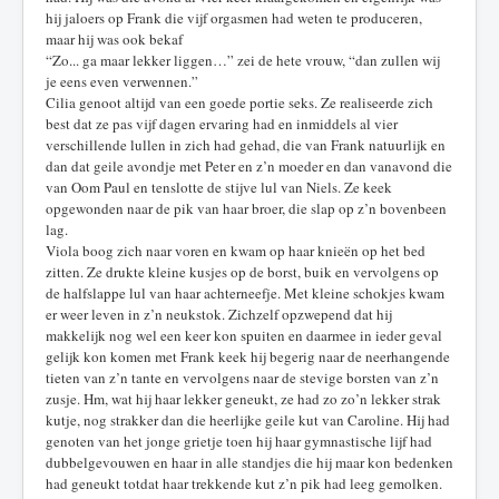
hij jaloers op Frank die vijf orgasmen had weten te produceren,
maar hij was ook bekaf
“Zo... ga maar lekker liggen…” zei de hete vrouw, “dan zullen wij
je eens even verwennen.”
Cilia genoot altijd van een goede portie seks. Ze realiseerde zich
best dat ze pas vijf dagen ervaring had en inmiddels al vier
verschillende lullen in zich had gehad, die van Frank natuurlijk en
dan dat geile avondje met Peter en z’n moeder en dan vanavond die
van Oom Paul en tenslotte de stijve lul van Niels. Ze keek
opgewonden naar de pik van haar broer, die slap op z’n bovenbeen
lag.
Viola boog zich naar voren en kwam op haar knieën op het bed
zitten. Ze drukte kleine kusjes op de borst, buik en vervolgens op
de halfslappe lul van haar achterneefje. Met kleine schokjes kwam
er weer leven in z’n neukstok. Zichzelf opzwepend dat hij
makkelijk nog wel een keer kon spuiten en daarmee in ieder geval
gelijk kon komen met Frank keek hij begerig naar de neerhangende
tieten van z’n tante en vervolgens naar de stevige borsten van z’n
zusje. Hm, wat hij haar lekker geneukt, ze had zo zo’n lekker strak
kutje, nog strakker dan die heerlijke geile kut van Caroline. Hij had
genoten van het jonge grietje toen hij haar gymnastische lijf had
dubbelgevouwen en haar in alle standjes die hij maar kon bedenken
had geneukt totdat haar trekkende kut z’n pik had leeg gemolken.