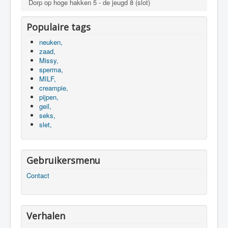
Dorp op hoge hakken 5 - de jeugd 8 (slot)
Populaire tags
neuken,
zaad,
Missy,
sperma,
MILF,
creampie,
pijpen,
geil,
seks,
slet,
Gebruikersmenu
Contact
Verhalen