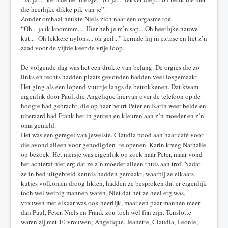
die heerlijke dikke pik van je”.
Zonder omhaal neukte Niels zich naar een orgasme toe.
“Oh... ja ik koommm... Hier heb je m’n sap... Oh heerlijke nauwe
kut... Oh lekkere nylons... oh geil...” kermde hij in extase en liet z’n
zaad voor de vijfde keer de vrije loop.
De volgende dag was het een drukte van belang. De orgies die zo
links en rechts hadden plaats gevonden hadden veel losgemaakt.
Het ging als een lopend vuurtje langs de betrokkenen. Dat kwam
eigenlijk door Paul, die Angelique hiervan over de telefoon op de
hoogte had gebracht, die op haar beurt Peter en Karin weer belde en
uiteraard had Frank het in geuren en kleuren aan z’n moeder en z’n
oma gemeld.
Het was een geregel van jewelste. Claudia bood aan haar café voor
die avond alleen voor genodigden te openen. Karin kreeg Nathalie
op bezoek. Het meisje was eigenlijk op zoek naar Peter, maar vond
het achteraf niet erg dat ze z’n moeder alleen thuis aan trof. Nadat
ze in bed uitgebreid kennis hadden gemaakt, waarbij ze eikaars
kutjes volkomen droog likten, hadden ze besproken dat er eigenlijk
toch wel weinig mannen waren. Niet dat het ze heel erg was,
vrouwen met elkaar was ook heerlijk, maar een paar mannen meer
dan Paul, Peter, Niels en Frank zou toch wel fijn zijn. Tenslotte
waren zij met 10 vrouwen; Angelique, Jeanette, Claudia, Leonie,