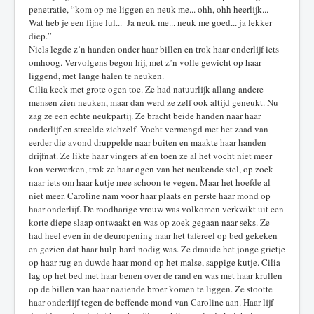
penetratie, “kom op me liggen en neuk me... ohh, ohh heerlijk...
Wat heb je een fijne lul... Ja neuk me... neuk me goed... ja lekker
diep.”
Niels legde z’n handen onder haar billen en trok haar onderlijf iets
omhoog. Vervolgens begon hij, met z’n volle gewicht op haar
liggend, met lange halen te neuken.
Cilia keek met grote ogen toe. Ze had natuurlijk allang andere
mensen zien neuken, maar dan werd ze zelf ook altijd geneukt. Nu
zag ze een echte neukpartij. Ze bracht beide handen naar haar
onderlijf en streelde zichzelf. Vocht vermengd met het zaad van
eerder die avond druppelde naar buiten en maakte haar handen
drijfnat. Ze likte haar vingers af en toen ze al het vocht niet meer
kon verwerken, trok ze haar ogen van het neukende stel, op zoek
naar iets om haar kutje mee schoon te vegen. Maar het hoefde al
niet meer. Caroline nam voor haar plaats en perste haar mond op
haar onderlijf. De roodharige vrouw was volkomen verkwikt uit een
korte diepe slaap ontwaakt en was op zoek gegaan naar seks. Ze
had heel even in de deuropening naar het tafereel op bed gekeken
en gezien dat haar hulp hard nodig was. Ze draaide het jonge grietje
op haar rug en duwde haar mond op het malse, sappige kutje. Cilia
lag op het bed met haar benen over de rand en was met haar krullen
op de billen van haar naaiende broer komen te liggen. Ze stootte
haar onderlijf tegen de beffende mond van Caroline aan. Haar lijf