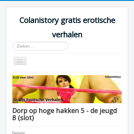
Colanistory gratis erotische
verhalen
Zoeken...
Schakelen
navigatie
Colanistory.eu - Erotische verhalen - Home
Dorp op hoge hakken 5 - de jeugd
8 (slot)
Details