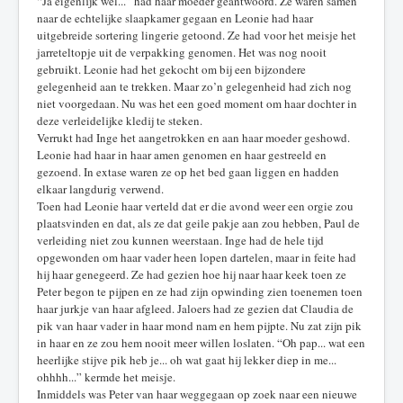
“Ja eigenlijk wel...” had haar moeder geantwoord. Ze waren samen
naar de echtelijke slaapkamer gegaan en Leonie had haar
uitgebreide sortering lingerie getoond. Ze had voor het meisje het
jarreteltopje uit de verpakking genomen. Het was nog nooit
gebruikt. Leonie had het gekocht om bij een bijzondere
gelegenheid aan te trekken. Maar zo’n gelegenheid had zich nog
niet voorgedaan. Nu was het een goed moment om haar dochter in
deze verleidelijke kledij te steken.
Verrukt had Inge het aangetrokken en aan haar moeder geshowd.
Leonie had haar in haar amen genomen en haar gestreeld en
gezoend. In extase waren ze op het bed gaan liggen en hadden
elkaar langdurig verwend.
Toen had Leonie haar verteld dat er die avond weer een orgie zou
plaatsvinden en dat, als ze dat geile pakje aan zou hebben, Paul de
verleiding niet zou kunnen weerstaan. Inge had de hele tijd
opgewonden om haar vader heen lopen dartelen, maar in feite had
hij haar genegeerd. Ze had gezien hoe hij naar haar keek toen ze
Peter begon te pijpen en ze had zijn opwinding zien toenemen toen
haar jurkje van haar afgleed. Jaloers had ze gezien dat Claudia de
pik van haar vader in haar mond nam en hem pijpte. Nu zat zijn pik
in haar en ze zou hem nooit meer willen loslaten. “Oh pap... wat een
heerlijke stijve pik heb je... oh wat gaat hij lekker diep in me...
ohhhh...” kermde het meisje.
Inmiddels was Peter van haar weggegaan op zoek naar een nieuwe