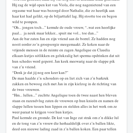
Hij zag de wijd open kut van Viola, die nog nagenietend van een
orgasme wat haar was bezorgd door Nathalie, die zo heerlijk aan
haar kut had gelikt, op de biljarttafel lag. Hij stootte toe en begon
wild te pompen.
“Oh... jongen toch...” kermde de oude vrouw, “..wat een heerlijke
paal... ja neuk maar lekker... spuit me vol... toe dan...”
Aan de bar zaten Jan en zijn vriend aan de borrel. Ze hadden nog
nooit eerder zo’n groepsorgie meegemaakt. Ze keken naar de
vrijende mensen in de ruimte en zagen Angelique en Claudia
elkaars kutjes uitlikken en gelukzalig het sperma opdrinken dat uit
hun schedes werd geperst. Jan keek meewarig naar de slappe pik
van z’n vriend.
“Denk je dat jij nog een keer kan?”
De man haalde z’n schouders op en liet zich van z’n barkruk
zakken en bewoog zich met Jan in zijn kielzog in de richting van
de twee vrouwen.
“Hm... lullen...” zuchtte Angelique toen de twee naast hen bleven
staan en razendvlug zaten de vrouwen op hun knieën en namen de
slappe lullen tussen hun lippen en stelden alles in het werk om ze
weer paraat te krijgen voor hun kutjes.
Paul kermde en gromde. De kut van Inge zat strak om z’n dikke lul
en de tong van z’n vrouw die herhaaldelijk over z’n ballen likte,
deed een nieuwe lading zaad in z’n ballen koken. Een paar tellen