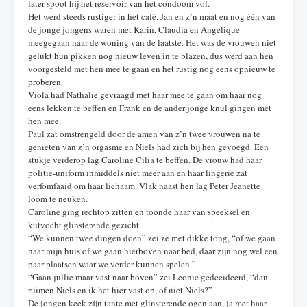
later spoot hij het reservoir van het condoom vol.
Het werd steeds rustiger in het café. Jan en z’n maat en nog één van
de jonge jongens waren met Karin, Claudia en Angelique
meegegaan naar de woning van de laatste. Het was de vrouwen niet
gelukt hun pikken nog nieuw leven in te blazen, dus werd aan hen
voorgesteld met hen mee te gaan en het rustig nog eens opnieuw te
proberen.
Viola had Nathalie gevraagd met haar mee te gaan om haar nog
eens lekken te beffen en Frank en de ander jonge knul gingen met
hen mee.
Paul zat omstrengeld door de amen van z’n twee vrouwen na te
genieten van z’n orgasme en Niels had zich bij hen gevoegd. Een
stukje verderop lag Caroline Cilia te beffen. De vrouw had haar
politie-uniform inmiddels niet meer aan en haar lingerie zat
verfomfaaid om haar lichaam. Vlak naast hen lag Peter Jeanette
loom te neuken.
Caroline ging rechtop zitten en toonde haar van speeksel en
kutvocht glinsterende gezicht.
“We kunnen twee dingen doen” zei ze met dikke tong, “of we gaan
naar mijn huis of we gaan hierboven naar bed, daar zijn nog wel een
paar plaatsen waar we verder kunnen spelen.”
“Gaan jullie maar vast naar boven” zei Leonie gedecideerd, “dan
ruimen Niels en ik het hier vast op, of niet Niels?”
De jongen keek zijn tante met glinsterende ogen aan, ja met haar