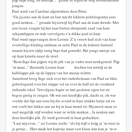
pijp mijn tong, oh heerlijk...” geilde ze tegen de stug doorneukende
jongen.
Paul werd van Caroline afgetrokken door Peter.
“Ga jij eens aan de kant en laat mij dit lekkere politieagentje eens
goed neuken…” gromde hij terwijl hij Paul aan de kant duwde. Met
een tissue veegde hij het naar buiten druipende zaad van haar
schaamlippen en stak vervolgens z’n dikke paal in haar.
Paul werd opgevangen door Leonie. Z’n vrouw had zich van haar
overtollige kleding ontdaan en zette Paul in de lederen fauteuil
waarin hij een tijdje terug Inge had geneukt. Het jonge meisje zat
op haar knieën naast de stoel.
“Kom Inge dan pijpen wij de pik van je vader weer neukgereed. Pijp
‘m maar...” fluisterde Leonie haar dochter toe terwijl ze de
halfslappe pik op de lippen van het meisje richtte.
Aarzelend boog Inge zich over het onderlichaam van Paul en likte
gebiologeerd over het slappe vel en over de half uit de voorhuid
stekende eikel. Vervolgens hapte ze met gesloten ogen toe en
begon gretig te zuigen. Oh wat een heerlijke pik, dacht ze, oh wat
voelde dat fijn aan toen hij die avond in haar strakke kutje zat en
wat voelt het lekker aan nu hij in haar mond zit. Hij moest maar zo
snel mogelijk stijf worden want ze wilde neuken... Ja neuken met
deze heerlijke pik. Ze werd gestoord in haar gedachten.
“Laat mij even...” zei Leonie zacht, “als hij stijf is krijg je ‘m weer in
je grotje... Hier maak het kapotje maar vast klaar, dan kan je ‘m er