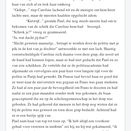
haar van zich af en trok haar omhoog
“Gefopt...” riep Caroline lachend uit en de menigte om hem heen
lachte mee, maar de meesten haalden opgelucht adem.
“Kutwijf...” gromde Paul, die nog steeds moeite had om te
bekomen van de schrik die Caroline hem had bezorgd.
“Schrok je?” vroeg ze geamuseerd.
“Ja, wat dacht jij dan?”
“Slecht geweten mannetje... betrapt te worden door de politie met je
pik in de kut van je dochter” antwoordde ze met een lach. Haastig
verontschuldigde Caroline zich daarna voor deze grap, die nooit uit
de hand had kunnen lopen, maar ze had niet gedacht dat Paul en zo
van zou schrikken. Ze vertelde dat ze de politieacademie had
afgemaakt en vervolgens een paar keer voor langere tijd voor de
politie in Parijs had gewerkt. De Franse taal beviel haar zo goed dat
ze weer naar de universiteit was gegaan en Frans was gaan studeren.
Ze had al een paar jaar de bevoegdheid om Frans te doceren en had
nadat ze een paar maanden zonder werk was gekomen, de baan
geaccepteerd die nu op de scholengemeenschap in het dorp was
geboden. Ze had gehoord dat mensen in het dorp nog wisten dat ze
bij de politie was geweest en toen deze grap bedacht. Achteraf had
ze er een beetje spijt van.
Paul nam haar van top tot toen op. “Ik heb altijd een voorkeur
gehad voor vrouwen in uniform” zei hij, nu hij wat gekalmeerd, “ik