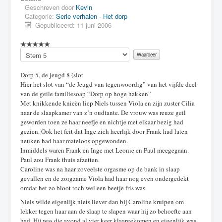
Geschreven door
Kevin
Categorie:
Serie verhalen - Het dorp
Gepubliceerd: 11 juni 2006
Voeg
waardering
toe
Dorp 5, de jeugd 8 (slot
Hier het slot van “de Jeugd van tegenwoordig” van het vijfde deel
van de geile familiesoap “Dorp op hoge hakken”
Met knikkende knieën liep Niels tussen Viola en zijn zuster Cilia
naar de slaapkamer van z’n oudtante. De vrouw was reuze geil
geworden toen ze haar neefje en nichtje met elkaar bezig had
gezien. Ook het feit dat Inge zich heerlijk door Frank had laten
neuken had haar mateloos opgewonden.
Inmiddels waren Frank en Inge met Leonie en Paul meegegaan.
Paul zou Frank thuis afzetten.
Caroline was na haar zoveelste orgasme op de bank in slaap
gevallen en de zorgzame Viola had haar nog even ondergedekt
omdat het zo bloot toch wel een beetje fris was.
Niels wilde eigenlijk niets liever dan bij Caroline kruipen om
lekker tegen haar aan de slaap te slapen waar hij zo behoefte aan
had. Hij was die avond al vier keer klaargekomen en eigenlijk was