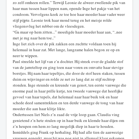
zo zelf omheen rollen.” Terwijl Leonie de alweer zwellende pik van
haar man tussen haar lippen nam, opende Inge het pakje van het
condoom. Vervolgens keek ze toe hoe haar moeder haar vader weer
stijf pijpte. Leonie trok haar mond terug en het meisje rolde
vliegensvlug het rubber om de vleesdegen.
“Ga maar op hem zitten...” moedigde haar moeder haar aan, “..nee
met je rug naar hem toe..”
Inge liet zich over de pik zakken een zuchtte voldaan toen hij
helemaal in haar zat. Met lange, langzame halen begon ze op en
neer te wippen.
Paul streelde het lijf van z’n dochter. Hij streek over de gladde stof
van de jarreteltop en ging toen naar voren en omvatte haar stevige
borstjes. Hij nam haar tepeltjes, die door de stof heen staken, tussen
duim en wijsvinger en rolde ze net zo lang dat ze stijf rechtop
stonden. Inge steunde en kreunde van genot, ten eerste vanwege die
enorme paal in haar prille kutje, ten tweede vanwege dat heerlijke
gevoel van haar tepels, dat helemaal naar haar buik tok en haar
schede deed samentrekken en ten derde vanwege de tong van haar
moeder die aan haar klitje likte.
Ondertussen liet Niels z’n zaad de vrije loop gaan. Claudia ving
genietend z’n hete stralen op in haar buik en klemde haar dijen om
z’n heupen om hem zo lang mogelijk diep in haar te houden.
Inmiddels ging Frank op herhaling. Hij had alle tien de aanwezige
vrouwen geneukt, maar hij was nog niet in allemaal klaar gekomen.