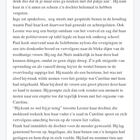
denk dus dat ik je maar eens ga neuken met dat pakje aan”. Hij nam
haar in z’n amen en scheen z’n dochter helemaal te hebben
vergeten.
Inge zat sprakeloos, nog steeds met gespreide benen in de houding
waarin Paul haar kort daarvoor had geneukt en achtergelaten. Ook
Leonie was nog een beetje ontdaan van het voorval en zag dat haar
man de politievrouw op tafel legde en haar rok omhoog schoof.
Paul keek snuivend naar de lichtbruine nylons die overgingen in
een iets donkerder boord en vervolgens naar de bleke dijen van de
roodharige vrouw. Hij zag dat Niels makkelijk in haar door had
kunnen dringen, omdat ze geen slipje droeg. Z’n pik steigerde van
opwinding en als vanzelf drong hij tot de wortel binnen in de
overvloedig sappige kut. Hij naaide als een bezetene, het was net
alsof hij wraak wilde nemen voor het geintje wat Caroline met hem
had uitgehaald. Maar hij deed de vrouw een groot plezier door haar
zo hard te nemen. Hij pompte zich dan ook zonder een moment te
rusten naar een eruptie toe dat tegelijk kwam met het orgasme van
Caroline.
“Hij komt zo wel bij je terug” troostte Leonie haar dochter, die
mokkend toekeek hoe haar vader z’n zaad in Caroline spoot en zich
vervolgens amechtig boven op de vrouw liet vallen.
Frank had inmiddels de dochter voor de moeder gewisseld. Hij lag
genietend boven op Angelique, die haar benen om z’n heupen had
geslagen en hem diep in zich voelde. Hij had nu nummer tien aan