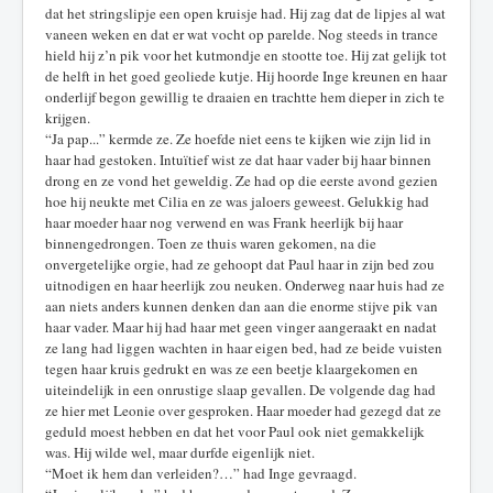
dat het stringslipje een open kruisje had. Hij zag dat de lipjes al wat
vaneen weken en dat er wat vocht op parelde. Nog steeds in trance
hield hij z’n pik voor het kutmondje en stootte toe. Hij zat gelijk tot
de helft in het goed geoliede kutje. Hij hoorde Inge kreunen en haar
onderlijf begon gewillig te draaien en trachtte hem dieper in zich te
krijgen.
“Ja pap...” kermde ze. Ze hoefde niet eens te kijken wie zijn lid in
haar had gestoken. Intuïtief wist ze dat haar vader bij haar binnen
drong en ze vond het geweldig. Ze had op die eerste avond gezien
hoe hij neukte met Cilia en ze was jaloers geweest. Gelukkig had
haar moeder haar nog verwend en was Frank heerlijk bij haar
binnengedrongen. Toen ze thuis waren gekomen, na die
onvergetelijke orgie, had ze gehoopt dat Paul haar in zijn bed zou
uitnodigen en haar heerlijk zou neuken. Onderweg naar huis had ze
aan niets anders kunnen denken dan aan die enorme stijve pik van
haar vader. Maar hij had haar met geen vinger aangeraakt en nadat
ze lang had liggen wachten in haar eigen bed, had ze beide vuisten
tegen haar kruis gedrukt en was ze een beetje klaargekomen en
uiteindelijk in een onrustige slaap gevallen. De volgende dag had
ze hier met Leonie over gesproken. Haar moeder had gezegd dat ze
geduld moest hebben en dat het voor Paul ook niet gemakkelijk
was. Hij wilde wel, maar durfde eigenlijk niet.
“Moet ik hem dan verleiden?…” had Inge gevraagd.