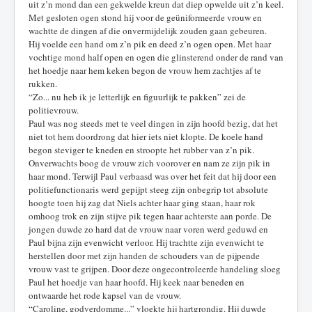
uit z’n mond dan een gekwelde kreun dat diep opwelde uit z’n keel.
Met gesloten ogen stond hij voor de geüniformeerde vrouw en
wachtte de dingen af die onvermijdelijk zouden gaan gebeuren.
Hij voelde een hand om z’n pik en deed z’n ogen open. Met haar
vochtige mond half open en ogen die glinsterend onder de rand van
het hoedje naar hem keken begon de vrouw hem zachtjes af te
rukken.
“Zo... nu heb ik je letterlijk en figuurlijk te pakken” zei de
politievrouw.
Paul was nog steeds met te veel dingen in zijn hoofd bezig, dat het
niet tot hem doordrong dat hier iets niet klopte. De koele hand
begon steviger te kneden en stroopte het rubber van z’n pik.
Onverwachts boog de vrouw zich voorover en nam ze zijn pik in
haar mond. Terwijl Paul verbaasd was over het feit dat hij door een
politiefunctionaris werd gepijpt steeg zijn onbegrip tot absolute
hoogte toen hij zag dat Niels achter haar ging staan, haar rok
omhoog trok en zijn stijve pik tegen haar achterste aan porde. De
jongen duwde zo hard dat de vrouw naar voren werd geduwd en
Paul bijna zijn evenwicht verloor. Hij trachtte zijn evenwicht te
herstellen door met zijn handen de schouders van de pijpende
vrouw vast te grijpen. Door deze ongecontroleerde handeling sloeg
Paul het hoedje van haar hoofd. Hij keek naar beneden en
ontwaarde het rode kapsel van de vrouw.
“Caroline, godverdomme...” vloekte hij hartgrondig. Hij duwde