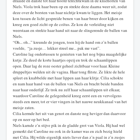
draaide en danste tot haar hoofd terechtkwam in de knieholten van
Niels. Viola trok haar been op en strekte deze daarna weer uit, zodat
deze over de borsten van haar nichtje kwam te liggen. Het meisje
kon tussen de licht gespreide benen van haar broer door kijken en
kreeg een goed zicht op de coïtus. Ze kon de verleiding niet
weerstaan en strekte haar hand uit naar de slingerende de ballen van
Niels.
“Oh... oh...” kreunde de jongen, toen hij de hand om z’n ballen
voelde, “ja zusje… lekker streel me... pak me vast”.
Caroline lag ondertussen te genieten van het nog bijna maagdelijke
kutje. Ze deed de korte haartjes opzij en trok de schaamlippen
open. Daar lag de roze oester geheel zichtbaar voor haar. Kleine
druppeltjes welden uit de vagina. Haar tong flitste. Ze likte de hele
spleet en knabbelde met haar lippen aan haar klitje. Cilia schokte
en nam haar hand van de ballen van Niels en bracht beide banden
naar haar onderlijf. Ze trok nu zelf haar schaamlippen uit elkaar,
waardoor Caroline de gelegenheid kreeg eerst een en vervolgens
steeds een meer, tot er vier vingers in het nauwe neukkanaal van het
meisje zaten.
Cilia kermde het uit van genot en danste nog heviger dan daarvoor
op en neer op het bed.
Niels karnde z’n stijve pik in de gladde grot van Viola. Hij had wel
gemerkt dat Caroline nu ook in de kamer was en zich bezig hield
met Cilia. Hij wilde eigenlijk niets liever dan z’n paal in z’n zusjes