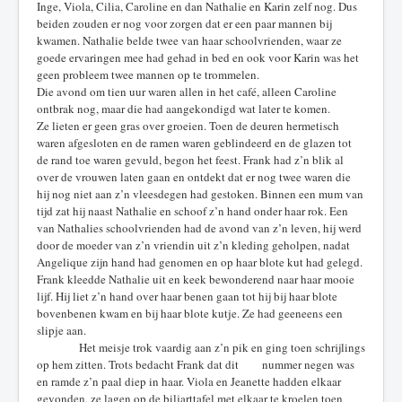
Inge, Viola, Cilia, Caroline en dan Nathalie en Karin zelf nog. Dus
beiden zouden er nog voor zorgen dat er een paar mannen bij
kwamen. Nathalie belde twee van haar schoolvrienden, waar ze
goede ervaringen mee had gehad in bed en ook voor Karin was het
geen probleem twee mannen op te trommelen.
Die avond om tien uur waren allen in het café, alleen Caroline
ontbrak nog, maar die had aangekondigd wat later te komen.
Ze lieten er geen gras over groeien. Toen de deuren hermetisch
waren afgesloten en de ramen waren geblindeerd en de glazen tot
de rand toe waren gevuld, begon het feest. Frank had z’n blik al
over de vrouwen laten gaan en ontdekt dat er nog twee waren die
hij nog niet aan z’n vleesdegen had gestoken. Binnen een mum van
tijd zat hij naast Nathalie en schoof z’n hand onder haar rok. Een
van Nathalies schoolvrienden had de avond van z’n leven, hij werd
door de moeder van z’n vriendin uit z’n kleding geholpen, nadat
Angelique zijn hand had genomen en op haar blote kut had gelegd.
Frank kleedde Nathalie uit en keek bewonderend naar haar mooie
lijf. Hij liet z’n hand over haar benen gaan tot hij bij haar blote
bovenbenen kwam en bij haar blote kutje. Ze had geeneens een
slipje aan.
Het meisje trok vaardig aan z’n pik en ging toen schrijlings
op hem zitten. Trots bedacht Frank dat dit nummer negen was
en ramde z’n paal diep in haar. Viola en Jeanette hadden elkaar
gevonden, ze lagen op de biljarttafel met elkaar te kroelen toen