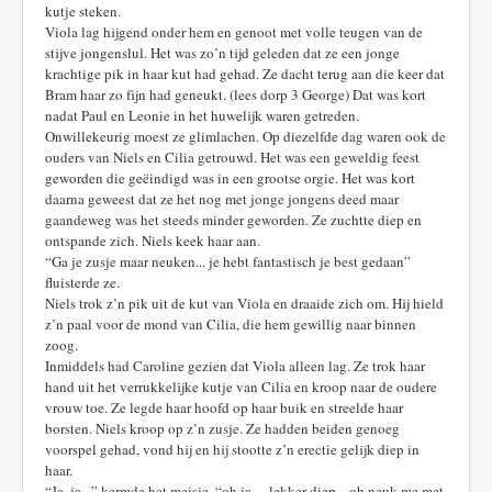
kutje steken.
Viola lag hijgend onder hem en genoot met volle teugen van de
stijve jongenslul. Het was zo’n tijd geleden dat ze een jonge
krachtige pik in haar kut had gehad. Ze dacht terug aan die keer dat
Bram haar zo fijn had geneukt. (lees dorp 3 George) Dat was kort
nadat Paul en Leonie in het huwelijk waren getreden.
Onwillekeurig moest ze glimlachen. Op diezelfde dag waren ook de
ouders van Niels en Cilia getrouwd. Het was een geweldig feest
geworden die geëindigd was in een grootse orgie. Het was kort
daarna geweest dat ze het nog met jonge jongens deed maar
gaandeweg was het steeds minder geworden. Ze zuchtte diep en
ontspande zich. Niels keek haar aan.
“Ga je zusje maar neuken... je hebt fantastisch je best gedaan”
fluisterde ze.
Niels trok z’n pik uit de kut van Viola en draaide zich om. Hij hield
z’n paal voor de mond van Cilia, die hem gewillig naar binnen
zoog.
Inmiddels had Caroline gezien dat Viola alleen lag. Ze trok haar
hand uit het verrukkelijke kutje van Cilia en kroop naar de oudere
vrouw toe. Ze legde haar hoofd op haar buik en streelde haar
borsten. Niels kroop op z’n zusje. Ze hadden beiden genoeg
voorspel gehad, vond hij en hij stootte z’n erectie gelijk diep in
haar.
“Ja, ja...” kermde het meisje, “oh ja... lekker diep... oh neuk me met