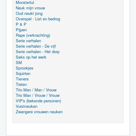
Monsterlul
Neuk mijn vrouw
Oud neukt jong
Overspel - List en bedrog
P & P
Pijpen
Rape (verkrachting)
Serie verhalen
Serie verhalen - De vijf
Serie verhalen - Het dorp
Seks op het werk
SM
Sprookjes
Squirten
Tieners
Tieten
Trio Man / Man / Vrouw
Trio Man / Vrouw / Vrouw
VIP's (bekende personen)
Vuistneuken
Zwangere vrouwen neuken