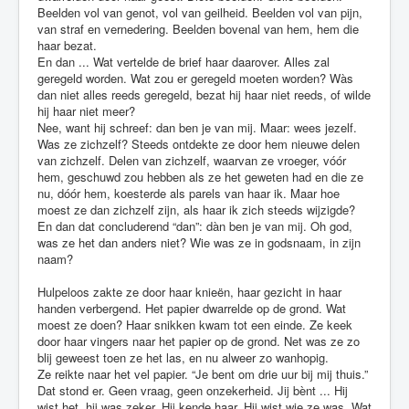
Beelden vol van genot, vol van geilheid. Beelden vol van pijn,
van straf en vernedering. Beelden bovenal van hem, hem die
haar bezat.
En dan ... Wat vertelde de brief haar daarover. Alles zal
geregeld worden. Wat zou er geregeld moeten worden? Wàs
dan niet alles reeds geregeld, bezat hij haar niet reeds, of wilde
hij haar niet meer?
Nee, want hij schreef: dan ben je van mij. Maar: wees jezelf.
Was ze zichzelf? Steeds ontdekte ze door hem nieuwe delen
van zichzelf. Delen van zichzelf, waarvan ze vroeger, vóór
hem, geschuwd zou hebben als ze het geweten had en die ze
nu, dóór hem, koesterde als parels van haar ik. Maar hoe
moest ze dan zichzelf zijn, als haar ik zich steeds wijzigde?
En dan dat concluderend “dan”: dàn ben je van mij. Oh god,
was ze het dan anders niet? Wie was ze in godsnaam, in zijn
naam?
Hulpeloos zakte ze door haar knieën, haar gezicht in haar
handen verbergend. Het papier dwarrelde op de grond. Wat
moest ze doen? Haar snikken kwam tot een einde. Ze keek
door haar vingers naar het papier op de grond. Net was ze zo
blij geweest toen ze het las, en nu alweer zo wanhopig.
Ze reikte naar het vel papier. “Je bent om drie uur bij mij thuis.”
Dat stond er. Geen vraag, geen onzekerheid. Jij bènt ... Hij
wist het, hij was zeker. Hij kende haar. Hij wist wie ze was. Wat