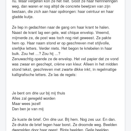
nu. Maar vergeten kon ze het niet. Sloot ze haar herinneringen
weg, dan waren er nog altijd de concrete bewijzen van zijn
bestaan, die zich aan haar opdrongen: haar ceintuur en haar
gladde kutje.
Ze liep in gedachten naar de gang om haar krant te halen.
Naast de krant lag een gele, wat chique envelop. Vreemd,
mijmerde ze, de post was toch nog niet geweest. Ze pakte
hem op. Haar naam stond er op geschreven met stijlvolle,
sierlijke letters. Verder niets. Het begon te kriebelen in haar
buik. Zou het ...? Zou hij ...?
Zenuwachtig opende ze de envelop. Het vel papier dat ze vond
was zwaar en geschept, crème van kleur. Alleen in het midden
stond tekst, geschreven met zwarte dikke inkt, in regelmatige
kalligrafische letters. Ze las de regels:
Je bent om drie uur bij mij thuis
Alles zal geregeld worden
Maar wees jezelf
Dan ben je van mij
Ze kuste de brief. Om drie uur. Bij hem. Nog zes uur. En dan.
Ze drukte de brief tegen haar borst. Ze droomde weg. Beelden
dwarrelden door haar geest. Blote beelden. Geile beelden.