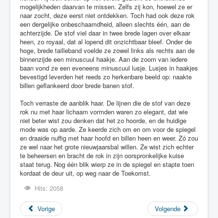
mogelijkheden daarvan te missen. Zelfs zij kon, hoewel ze er
naar zocht, deze eerst niet ontdekken. Toch had ook deze rok
een dergelijke onbeschaamdheid, alleen slechts één, aan de
achterzijde. De stof viel daar in twee brede lagen over elkaar
heen, zo royaal, dat al lopend dit onzichtbaar bleef. Onder de
hoge, brede tailleband voelde ze zowel links als rechts aan de
binnenzijde een minuscuul haakje. Aan de zoom van iedere
baan vond ze een eveneens minuscuul lusje. Lusjes in haakjes
bevestigd leverden het reeds zo herkenbare beeld op: naakte
billen geflankeerd door brede banen stof.
Toch verraste de aanblik haar. De lijnen die de stof van deze
rok nu met haar lichaam vormden waren zo elegant, dat wie
niet beter wist zou denken dat het zo hoorde, en de huidige
mode was op aarde. Ze keerde zich om en om voor de spiegel
en draaide nuffig met haar hoofd en billen heen en weer. Zó zou
ze wel naar het grote nieuwjaarsbal willen. Ze wist zich echter
te beheersen en bracht de rok in zijn oorspronkelijke kuise
staat terug. Nog één blik wierp ze in de spiegel en stapte toen
kordaat de deur uit, op weg naar de Toekomst.
Hits: 2058
Vorige
Volgende