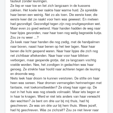
fauteuil zonder leuningen.
Ze liep er naar toe en liet zich langzaam in de kussens
zakken. Het koele leer raakte haar warme huid. Ze spreidde
haar benen een weinig. Net zo als toen. Die eerste keer, die
eerste keer dat ze naakt voor hem was geweest. En meteen
had gezondigd. Gezondigd tegen zijn nog onuitgesproken wet.
Maar even zo goed wetend. Haar handen hadden de weg naar
haar lipjes gevonden, naar haar toen nog welig begroeide kutje.
Zou ze nu weer ...?
Ze keek naar haar handen die nog zedig, met de handpalmen
naar boven, naast haar benen op het leer lagen. Naar haar
benen die licht geopend waren. Naar haar lipjes die zich nog
net zichtbaar aftekenden. Naar haar voor haar blikken
verborgen, maar geopende grotje, dat ze langzaam vochtig
voelde worden. Nee, het zondigen in gedachten was haar
genoeg. Ze strekte haar hoofd naar achteren tegen de leuning
en droomde weg.
Niets leek haar droom te kunnen verstoren. De stilte om haar
heen was sereen. Haar dromen vermengden herinneringen met
fantasie, met toekomstbeelden? Ze sloeg haar ogen op. De
rust in het huis was nog steeds volmaakt. Maar iets begon er
in haar te knagen. Werd er niet iets anders van haar verwacht
dan wachten? Je bent om drie uur bij mij thuis, had hij
geschreven. Ze was om drie uur bij hem thuis. Wees jezelf,
had hij geschreven. Wàs ze zichzelf? Zou ze niet liever naar