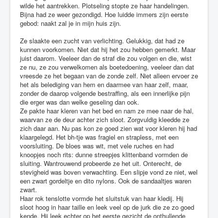
wilde het aantrekken. Plotseling stopte ze haar handelingen.
Bijna had ze weer gezondigd. Hoe luidde immers zijn eerste
gebod: naakt zal je in mijn huis zijn.
Ze slaakte een zucht van verlichting. Gelukkig, dat had ze
kunnen voorkomen. Niet dat hij het zou hebben gemerkt. Maar
juist daarom. Veeleer dan de straf die zou volgen en die, wist
ze nu, ze zou verwelkomen als boetedoening, veeleer dan dat
vreesde ze het begaan van de zonde zelf. Niet alleen ervoer ze
het als belediging van hem en daarmee van haar zelf, maar,
zonder de daarop volgende bestraffing, als een innerlijke pijn
die erger was dan welke geseling dan ook.
Ze pakte haar kleren van het bed en nam ze mee naar de hal,
waarvan ze de deur achter zich sloot. Zorgvuldig kleedde ze
zich daar aan. Nu pas kon ze goed zien wat voor kleren hij had
klaargelegd. Het bh-tje was fragiel en strapless, met een
voorsluiting. De bloes was wit, met vele ruches en had
knoopjes noch rits: dunne streepjes klittenband vormden de
sluiting. Wantrouwend probeerde ze het uit. Onterecht, de
stevigheid was boven verwachting. Een slipje vond ze niet, wel
een zwart gordeltje en dito nylons. Ook de sandaaltjes waren
zwart.
Haar rok tenslotte vormde het sluitstuk van haar kledij. Hij
sloot hoog in haar taille en leek veel op de jurk die ze zo goed
kende. Hij leek echter op het eerste gezicht de onthullende