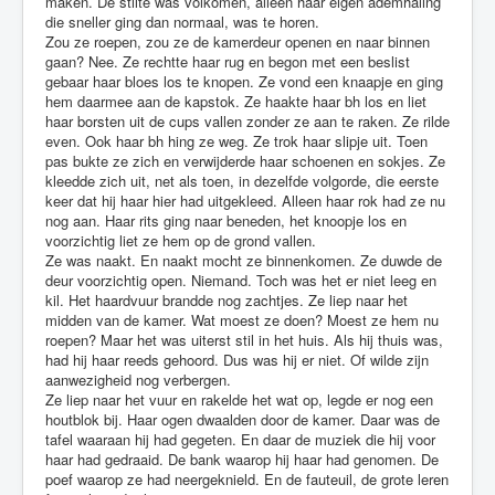
maken. De stilte was volkomen, alleen haar eigen ademhaling
die sneller ging dan normaal, was te horen.
Zou ze roepen, zou ze de kamerdeur openen en naar binnen
gaan? Nee. Ze rechtte haar rug en begon met een beslist
gebaar haar bloes los te knopen. Ze vond een knaapje en ging
hem daarmee aan de kapstok. Ze haakte haar bh los en liet
haar borsten uit de cups vallen zonder ze aan te raken. Ze rilde
even. Ook haar bh hing ze weg. Ze trok haar slipje uit. Toen
pas bukte ze zich en verwijderde haar schoenen en sokjes. Ze
kleedde zich uit, net als toen, in dezelfde volgorde, die eerste
keer dat hij haar hier had uitgekleed. Alleen haar rok had ze nu
nog aan. Haar rits ging naar beneden, het knoopje los en
voorzichtig liet ze hem op de grond vallen.
Ze was naakt. En naakt mocht ze binnenkomen. Ze duwde de
deur voorzichtig open. Niemand. Toch was het er niet leeg en
kil. Het haardvuur brandde nog zachtjes. Ze liep naar het
midden van de kamer. Wat moest ze doen? Moest ze hem nu
roepen? Maar het was uiterst stil in het huis. Als hij thuis was,
had hij haar reeds gehoord. Dus was hij er niet. Of wilde zijn
aanwezigheid nog verbergen.
Ze liep naar het vuur en rakelde het wat op, legde er nog een
houtblok bij. Haar ogen dwaalden door de kamer. Daar was de
tafel waaraan hij had gegeten. En daar de muziek die hij voor
haar had gedraaid. De bank waarop hij haar had genomen. De
poef waarop ze had neergeknield. En de fauteuil, de grote leren