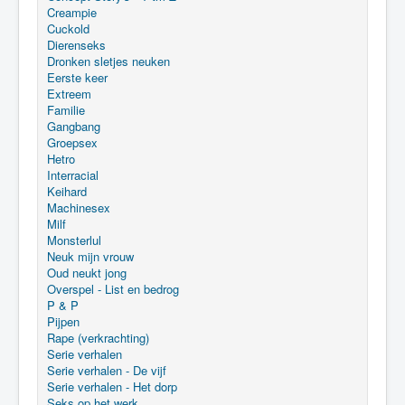
Creampie
Cuckold
Dierenseks
Dronken sletjes neuken
Eerste keer
Extreem
Familie
Gangbang
Groepsex
Hetro
Interracial
Keihard
Machinesex
Milf
Monsterlul
Neuk mijn vrouw
Oud neukt jong
Overspel - List en bedrog
P & P
Pijpen
Rape (verkrachting)
Serie verhalen
Serie verhalen - De vijf
Serie verhalen - Het dorp
Seks op het werk