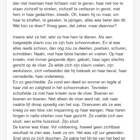
dan niet toestaan haar lichaam rust te geven, haar niet toe te
staan zichzelf te strelen, zichzelf te verliezen in genot, met
hem in haar gedachten, steeds. Oh, kwam hij nu maar, om
haar te straffen, te geselen, te pijnigen, alles was beter dan dit.
Wat kòn ze doen? Vroeg gaan, dat zeker, maar daarvoor?
Ineens wist ze het, wist ze hoe hem te dienen. Als een
toegewijde slavin zou ze zijn huis schoonmaken. En al was
alles reeds schoon, dan nog zou ze dweilen, poetsen, schuren,
schrobben. Naakt, met haar blote handen en voeten. Op haar
knieën, met immer geopende dijen, gebukt, haar ogen slechts
gericht op de vloer. Ze wilde zich zijn slavin voelen, zijn
werkslavin, zich verbeelden dat hij toekeek en haar beval, haar
vernederde, haar onderwierp.
En zo geschiedde. Ze vond een dweil en emmer en legde al
haar ziel en zaligheid in het schoonmaken. Tevreden
schuifelde ze met haar knieën over de vloer. Boenen en
boenen en boenen. Niet alleen de vloer werd nat, ook naar
naakte lijf droop spoedig van het sop. Onervaren als ze was
kreeg ze een blos van inspanning op haar wangen. Haar haren
hingen in natte slierten voor haar gezicht. Ze voelde zich een
sloof, een echte huissloof. Zijn sloof.
De kamer was klaar. Vol voldoening, hoewel geen zichtbaar
resultaat te zien was, keek ze om. Het was vijf uur geworden.
Snel ging ze zich douchen. Ze pakte het bh-tje van het bed en