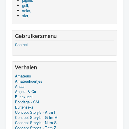
pijpen,
geil,
seks,
slet,
Gebruikersmenu
Contact
Verhalen
Amateurs
Amateurhoertjes
Anaal
Angela & Co
Bi-sexueel
Bondage - SM
Buitenseks
Concept Story's - A tm F
Concept Story's - G tm M
Concept Story's - N tm S
Concept Story's - T tm Z