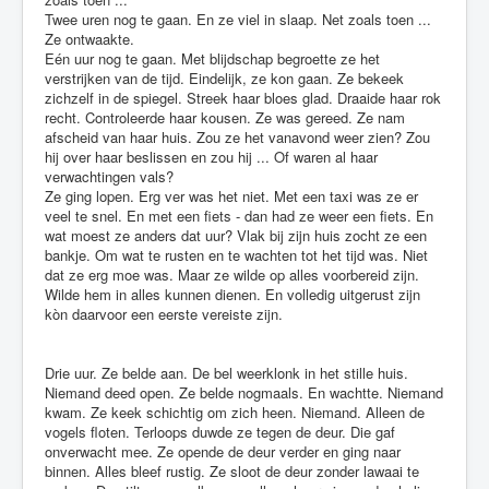
Twee uren nog te gaan. En ze viel in slaap. Net zoals toen ...
Ze ontwaakte.
Eén uur nog te gaan. Met blijdschap begroette ze het
verstrijken van de tijd. Eindelijk, ze kon gaan. Ze bekeek
zichzelf in de spiegel. Streek haar bloes glad. Draaide haar rok
recht. Controleerde haar kousen. Ze was gereed. Ze nam
afscheid van haar huis. Zou ze het vanavond weer zien? Zou
hij over haar beslissen en zou hij ... Of waren al haar
verwachtingen vals?
Ze ging lopen. Erg ver was het niet. Met een taxi was ze er
veel te snel. En met een fiets - dan had ze weer een fiets. En
wat moest ze anders dat uur? Vlak bij zijn huis zocht ze een
bankje. Om wat te rusten en te wachten tot het tijd was. Niet
dat ze erg moe was. Maar ze wilde op alles voorbereid zijn.
Wilde hem in alles kunnen dienen. En volledig uitgerust zijn
kòn daarvoor een eerste vereiste zijn.
Drie uur. Ze belde aan. De bel weerklonk in het stille huis.
Niemand deed open. Ze belde nogmaals. En wachtte. Niemand
kwam. Ze keek schichtig om zich heen. Niemand. Alleen de
vogels floten. Terloops duwde ze tegen de deur. Die gaf
onverwacht mee. Ze opende de deur verder en ging naar
binnen. Alles bleef rustig. Ze sloot de deur zonder lawaai te