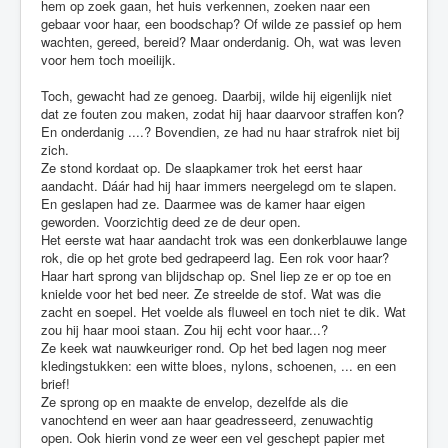
hem op zoek gaan, het huis verkennen, zoeken naar een
gebaar voor haar, een boodschap? Of wilde ze passief op hem
wachten, gereed, bereid? Maar onderdanig. Oh, wat was leven
voor hem toch moeilijk.
Toch, gewacht had ze genoeg. Daarbij, wilde hij eigenlijk niet
dat ze fouten zou maken, zodat hij haar daarvoor straffen kon?
En onderdanig ....? Bovendien, ze had nu haar strafrok niet bij
zich.
Ze stond kordaat op. De slaapkamer trok het eerst haar
aandacht. Dáár had hij haar immers neergelegd om te slapen.
En geslapen had ze. Daarmee was de kamer haar eigen
geworden. Voorzichtig deed ze de deur open.
Het eerste wat haar aandacht trok was een donkerblauwe lange
rok, die op het grote bed gedrapeerd lag. Een rok voor haar?
Haar hart sprong van blijdschap op. Snel liep ze er op toe en
knielde voor het bed neer. Ze streelde de stof. Wat was die
zacht en soepel. Het voelde als fluweel en toch niet te dik. Wat
zou hij haar mooi staan. Zou hij echt voor haar...?
Ze keek wat nauwkeuriger rond. Op het bed lagen nog meer
kledingstukken: een witte bloes, nylons, schoenen, ... en een
brief!
Ze sprong op en maakte de envelop, dezelfde als die
vanochtend en weer aan haar geadresseerd, zenuwachtig
open. Ook hierin vond ze weer een vel geschept papier met