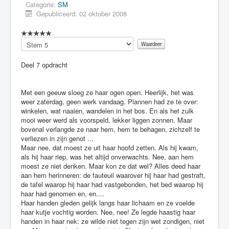
Categorie:
SM
Gepubliceerd: 02 oktober 2008
Voeg
waardering
toe
Deel 7 opdracht
Met een geeuw sloeg ze haar ogen open. Heerlijk, het was
weer zaterdag, geen werk vandaag. Plannen had ze te over:
winkelen, wat naaien, wandelen in het bos. En als het zulk
mooi weer werd als voorspeld, lekker liggen zonnen. Maar
bovenal verlangde ze naar hem, hem te behagen, zichzelf te
verliezen in zijn genot ...
Maar nee, dat moest ze uit haar hoofd zetten. Als hij kwam,
als hij haar riep, was het altijd onverwachts. Nee, aan hem
moest ze niet denken. Maar kon ze dat wel? Alles deed haar
aan hem herinneren: de fauteuil waarover hij haar had gestraft,
de tafel waarop hij haar had vastgebonden, het bed waarop hij
haar had genomen en, en....
Haar handen gleden gelijk langs haar lichaam en ze voelde
haar kutje vochtig worden. Nee, nee! Ze legde haastig haar
handen in haar nek: ze wilde niet tegen zijn wet zondigen, niet