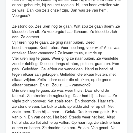
er ook gebeurde, hij zou het regelen. Hij kon haar vertellen wie
ze was. Dan kon ze zichzelf zijn. Dan was ze van hem.
Voorgoed?
Ze stond op. Zes uren nog te gaan. Wat zou ze gaan doen? Ze
kleedde zich uit. Ze verzorgde haar lichaam. Ze kleedde zich
aan. Ze ontbeet.
Vijf uren nog te gaan. Ze ging naar buiten. Deed
boodschappen. Kocht eten. Voor hoe lang, voor wie? Alles was
onzeker. Maar vanavond? Ze kwam thuis, ruimde op.
Vier uren nog te gaan. Weer ging ze naar buiten. Ze wandelde
zonder richting. Doelloos langs straten, pleinen, grachten. Een
park. Geliefden. Geliefden die wandelden. Hand in hand, of
tegen elkaar aan gekropen. Geliefden die elkaar kusten, met
elkaar vrijden. Zelfs - daar onder die struiken, op de grond -
elkaar bezaten. En zij. Zou zij ... - vanavond?
Drie uren nog te gaan. Ze was weer thuis. Daar stond de
fauteuil. Ze streelde de rugleuning. Daar had hij ... haar ... Ze
vlijde zich voorover. Net zoals toen. En droomde. Haar tafel.
Ze stond ervoor. En bukte zich, spreidde zich er op uit. Net
zoals toen. Toen hij ... haar ... Geluk. Dronken van geluk. En
van pijn. En van genot. Het bed. Steeds weer het bed. Altijd
het einde. Ze liet zich erop vallen. Op haar rug. Ze strekte haar
armen en benen. Ze draaide zich om. En om. Van genot. Net
zoals toen ...